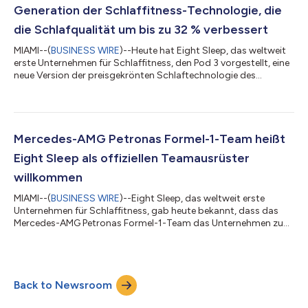
Leistung zu steigern, und be...
Generation der Schlaffitness-Technologie, die
die Schlafqualität um bis zu 32 % verbessert
MIAMI--(
BUSINESS WIRE
)--Heute hat Eight Sleep, das weltweit
erste Unternehmen für Schlaffitness, den Pod 3 vorgestellt, eine
neue Version der preisgekrönten Schlaftechnologie des
Unternehmens. Der Pod 3 verfügt über eine neue Quad-Core-
CPU und ein verbessertes Sensorsystem, das mit doppelt so
vielen Sensoren und einer 4000-fach besseren Auflösung eine
noch genauere biometrische und gesundheitliche Überwachung
ermöglicht. Das neue Sensorsystem erzielt eine Genauigkeit von
Mercedes-AMG Petronas Formel-1-Team heißt
99 % bei der Messung de...
Eight Sleep als offiziellen Teamausrüster
willkommen
MIAMI--(
BUSINESS WIRE
)--Eight Sleep, das weltweit erste
Unternehmen für Schlaffitness, gab heute bekannt, dass das
Mercedes-AMG Petronas Formel-1-Team das Unternehmen zum
offiziellen Teamlieferanten ernannt hat, um gemeinsam die
Vorbereitungen des Teams auf einen umfangreichen Zeitplan
für die Formel 1 2022 zu unterstützen. Das Team von Mercedes-
AMG Petronas, darunter die Fahrer Lewis Hamilton, George
Back to Newsroom
Russell sowie Teamchef Toto Wolff, wird Zugriff auf die
Produktsuite von Eight Sleep haben, um...