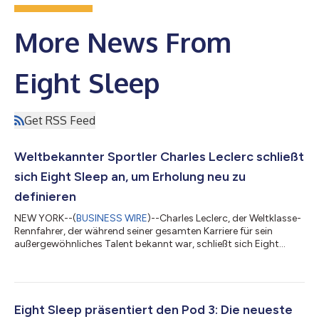
More News From
Eight Sleep
Get RSS Feed
Weltbekannter Sportler Charles Leclerc schließt
sich Eight Sleep an, um Erholung neu zu
definieren
NEW YORK--(
BUSINESS WIRE
)--Charles Leclerc, der Weltklasse-
Rennfahrer, der während seiner gesamten Karriere für sein
außergewöhnliches Talent bekannt war, schließt sich Eight
Sleep, dem weltweit führenden Unternehmen für Schlaf-Fitness,
als Athletenbotschafter und Investor an. Mit dieser
Partnerschaft tritt Leclerc der Elitegruppe von Hunderten von
Profisportlern und erfolgreichen Unternehmern bei, die die
Weltklasse-Schlaftechnologie von Eight Sleep nutzen, um ihre
Eight Sleep präsentiert den Pod 3: Die neueste