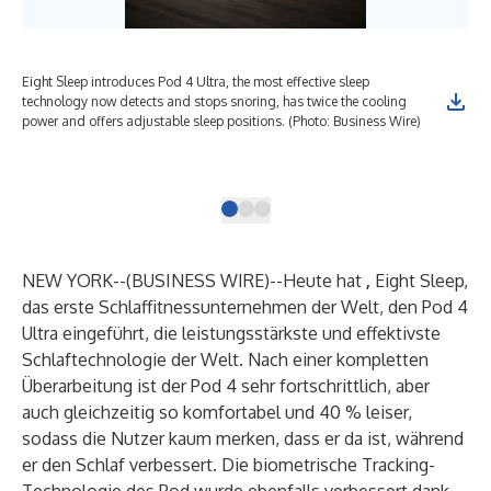
Eight Sleep introduces Pod 4 Ultra, the most effective sleep
The
technology now detects and stops snoring, has twice the cooling
usi
power and offers adjustable sleep positions. (Photo: Business Wire)
mic
sid
(Ph
NEW YORK--(
BUSINESS WIRE
)--
Heute hat
,
Eight Sleep
,
das erste Schlaffitnessunternehmen der Welt, den Pod 4
Ultra eingeführt, die leistungsstärkste und effektivste
Schlaftechnologie der Welt. Nach einer kompletten
Überarbeitung ist der Pod 4 sehr fortschrittlich, aber
auch gleichzeitig so komfortabel und 40 % leiser,
sodass die Nutzer kaum merken, dass er da ist, während
er den Schlaf verbessert. Die biometrische Tracking-