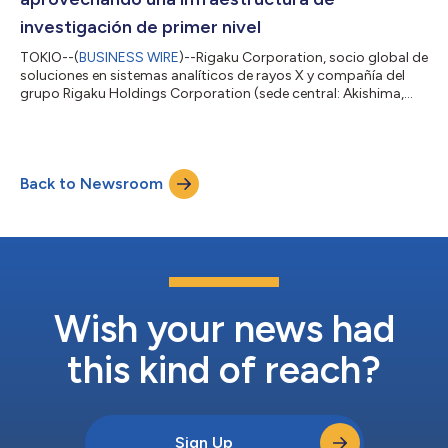
investigación de primer nivel
TOKIO--(
BUSINESS WIRE
)--Rigaku Corporation, socio global de
soluciones en sistemas analíticos de rayos X y compañía del
grupo Rigaku Holdings Corporation (sede central: Akishima,
Tokio; CEO: Jun Kawakami; “Rigaku”), anunció la expansión del
desarrollo de sus tecnologías de metrología para
semiconductores de próxima generación aprovechando
entornos de investigación globales. Como parte de esta
Back to Newsroom
iniciativa, Rigaku está trabajando con imec, un centro líder
mundial en investigación e innovación de s...
Wish your news had
this kind of reach?
Sign Up