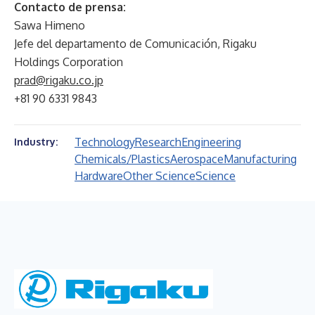
Contacto de prensa:
Sawa Himeno
Jefe del departamento de Comunicación, Rigaku
Holdings Corporation
prad@rigaku.co.jp
+81 90 6331 9843
Technology
Research
Engineering
Industry:
Chemicals/Plastics
Aerospace
Manufacturing
Hardware
Other Science
Science