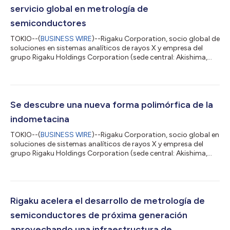
servicio global en metrología de
semiconductores
TOKIO--(
BUSINESS WIRE
)--Rigaku Corporation, socio global de
soluciones en sistemas analíticos de rayos X y empresa del
grupo Rigaku Holdings Corporation (sede central: Akishima,
Tokio; director ejecutivo: Jun Kawakami; “Rigaku”), acaba de
inaugurar el Rigaku Solutions Center Osaka (RSC-Osaka) en su
planta de Osaka. Estas instalaciones servirán para centralizar y
ampliar la capacitación práctica de los ingenieros de servicio
de campo que dan soporte a los sistemas de metrología de
Se descubre una nueva forma polimórfica de la
semiconductore...
indometacina
TOKIO--(
BUSINESS WIRE
)--Rigaku Corporation, socio global en
soluciones de sistemas analíticos de rayos X y empresa del
grupo Rigaku Holdings Corporation (sede central: Akishima,
Tokio; director ejecutivo: Jun Kawakami; «Rigaku»), anunció
que los resultados de un proyecto de investigación conjunto
llevado a cabo con Shionogi & Co., Ltd., JEOL Ltd. y la
Universidad Farmacéutica Meiji se han publicado en Crystal
Growth & Design , revista internacional de renombre mundial en
Rigaku acelera el desarrollo de metrología de
el área de la c...
semiconductores de próxima generación
aprovechando una infraestructura de