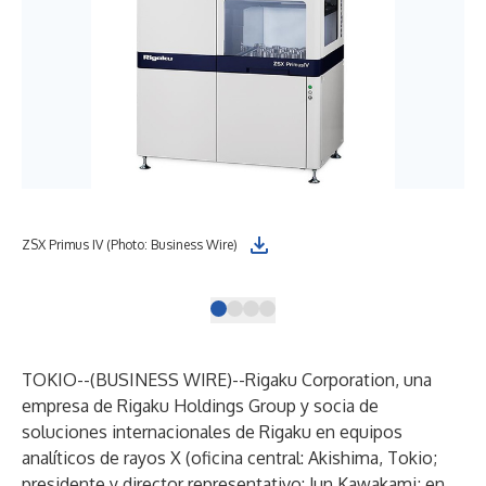
A r
ZSX Primus IV (Photo: Business Wire)
Wir
TOKIO--(
BUSINESS WIRE
)--
Rigaku Corporation, una
empresa de Rigaku Holdings Group y socia de
soluciones internacionales de Rigaku en equipos
analíticos de rayos X (oficina central: Akishima, Tokio;
presidente y director representativo: Jun Kawakami; en