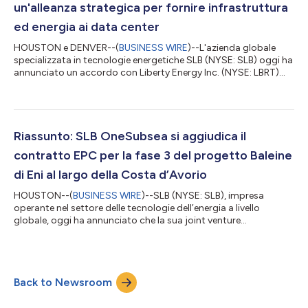
un'alleanza strategica per fornire infrastruttura
ed energia ai data center
HOUSTON e DENVER--(
BUSINESS WIRE
)--L'azienda globale
specializzata in tecnologie energetiche SLB (NYSE: SLB) oggi ha
annunciato un accordo con Liberty Energy Inc. (NYSE: LBRT)
per formare un'alleanza strategica che fornirà infrastrutture
modulari e soluzioni integrate per la produzione di energia per
nuovi progetti di data center in tutto il mondo. La
collaborazione riunirà competenze complementari in tema di
infrastrutture modulari, produzione energetica e operazioni per
Riassunto: SLB OneSubsea si aggiudica il
supportare il rapido s...
contratto EPC per la fase 3 del progetto Baleine
di Eni al largo della Costa d’Avorio
HOUSTON--(
BUSINESS WIRE
)--SLB (NYSE: SLB), impresa
operante nel settore delle tecnologie dell’energia a livello
globale, oggi ha annunciato che la sua joint venture
OneSubsea™ si è aggiudicata un importante contratto Eni di
ingegneria, approvvigionamento e costruzione (EPC)
multipozzo per la fase 3 del progetto in acque profonde
Baleine, al largo della Costa d’Avorio. Ai sensi del contratto, SLB
Back to Newsroom
OneSubsea fornirà sistemi di produzione sottomarini completi
per 13 pozzi, rafforzando il proprio ru...