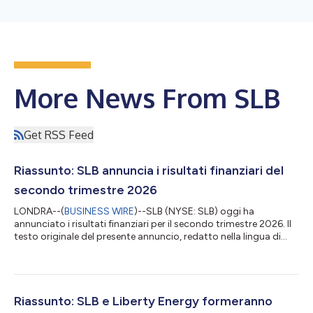
More News From SLB
Get RSS Feed
Riassunto: SLB annuncia i risultati finanziari del
secondo trimestre 2026
LONDRA--(
BUSINESS WIRE
)--SLB (NYSE: SLB) oggi ha
annunciato i risultati finanziari per il secondo trimestre 2026. Il
testo originale del presente annuncio, redatto nella lingua di
partenza, è la versione ufficiale che fa fede. Le traduzioni sono
offerte unicamente per comodità del lettore e devono rinviare al
testo in lingua originale, che è l'unico giuridicamente valido....
Riassunto: SLB e Liberty Energy formeranno