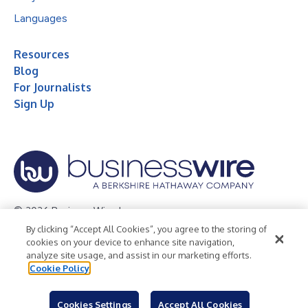
Languages
Resources
Blog
For Journalists
Sign Up
© 2026 Business Wire, Inc.
By clicking “Accept All Cookies”, you agree to the storing of
Privacy Policy
Cookie Policy
Accessibility Statement
cookies on your device to enhance site navigation,
analyze site usage, and assist in our marketing efforts.
Terms of Use
Legal
Cookie Policy
Cookies Settings
Accept All Cookies