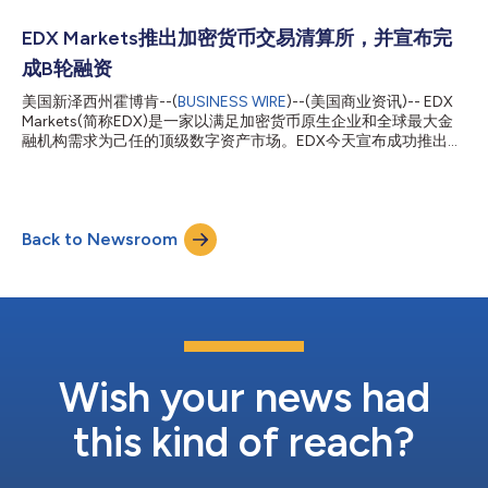
币，例如Solana和XRP，将在新场所启用后的几个月内上市。
EDXM Global的新永续期货场所位于东京Equinix的TY3数据中心，
EDX Markets推出加密货币交易清算所，并宣布完
设有中央清算所并采用单一净额结算流程，从而减少了交易所需的
成B轮融资
前期资本，并将信用风险降至最低。该场所还具有独特的破产风险
隔离结构，使会员能够保留对其货币存款的所有权。该场所可通过
美国新泽西州霍博肯--(
BUSINESS WIRE
)--(美国商业资讯)-- EDX
GUI或API访问，将于本月开始客户引导流程。更多信息可在
Markets(简称EDX)是一家以满足加密货币原生企业和全球最大金
www.edxmarkets.com/edxmglobal查阅。 新场所将在EDXM
融机构需求为己任的顶级数字资产市场。EDX今天宣布成功推出数
Global新任首席执行官Kai Kono的领导下启用，他自2018年以来
字资产清算所EDX Clearing，并完成由新进投资者Pantera Capital
在多家机构数字资产公司（包括Zodia Custody）担任领导...
与创始投资者红杉资本联袂领投的B轮投资。 EDX Clearing(EDXC)
令EDX市场焕然一新，堪称数字资产市场的最新进步。随着EDXC
的推出，市场成员无需签订双边交易协议，即可从竞争激烈的非托
Back to Newsroom
管市场中获益。所有在EDX市场上匹配的交易都通过EDXC在单一
的净结算过程中结算，此举提高了操作效率并减少交易所需的前期
资金。EDXC作为中心交易对手，大大降低其成员的信用风险。
EDX Clearing推出之际，该公司刚刚完成B轮融资，Pantera
Capital成为了该公司的股权投资者，而创始财团成员包括Citadel
Securities、Fidelity Digital Assets℠、Virtu Financial和红杉资
本。EDX的其他投资者还包括Charles Schwab、DV...
Wish your news had
this kind of reach?