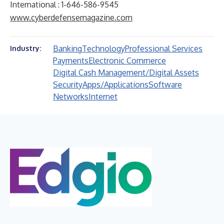
International : 1-646-586-9545
www.cyberdefensemagazine.com
Banking
Technology
Professional Services
Industry:
Payments
Electronic Commerce
Digital Cash Management/Digital Assets
Security
Apps/Applications
Software
Networks
Internet