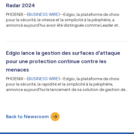
Radar 2024
PHOENIX--(
BUSINESS WIRE
)--Edgio, la plateforme de choix
pour la sécurité, la vitesse et la simplicité à la périphérie, a
annoncé aujourd’hui avoir été distinguée comme Leader et
Outperformer dans le rapport GigaOm Platform Radar 2024.
Ce rapport examine et compare les offres et les capacités des
plateformes de développement en périphérie afin d’aider les
décideurs à prendre des décisions d’investissement éclairées, en
mettant l’accent sur les capacités de calcul et l’expérience des
Edgio lance la gestion des surfaces d'attaque
développeurs...
pour une protection continue contre les
menaces
PHOENIX--(
BUSINESS WIRE
)--Edgio, la plateforme de choix
pour la sécurité, la rapidité et la simplicité à la périphérie,
annonce aujourd'hui le lancement de sa solution de gestion des
surfaces d'attaque (ASM). ASM est conçu pour découvrir tous
les actifs web, fournir un inventaire complet des technologies,
détecter les expositions de sécurité et gérer la réponse à
l'exposition dans l'ensemble de l'organisation à partir d'une
Back to Newsroom
interface de gestion centralisée. Associé aux solutions
holistiques de...