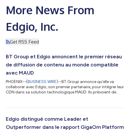
More News From
Edgio, Inc.
Get RSS Feed
BT Group et Edgio annoncent le premier réseau
de diffusion de contenu au monde compatible
avec MAUD
PHOENIX--(
BUSINESS WIRE
)--BT Group annonce qu'elle va
collaborer avec Edgio, son premier partenaire, pour intégrer leur
CDN dans sa solution technologique MAUD. Ils prévoient de
tester la diffusion de contenu d'EE TV sur certains décodeurs
dans le réseau en direct au cours des prochains mois. Avec le
dévoilement de MAUD en décembre 2023, cette collaboration
fait passer la technologie du stade de la preuve de concept à
une application réelle avec le premier déploiement en direct du
Edgio distingué comme Leader et
CDN, ouvrant...
Outperformer dans le rapport GigaOm Platform