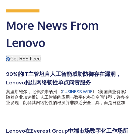
More News From
Lenovo
Get RSS Feed
90%的IT主管坦言人工智能威胁防御存在漏洞，
Lenovo推出网络韧性单点问责服务
莫里斯维尔，北卡罗来纳州--(
BUSINESS WIRE
)--(美国商业资讯)--
随着企业加速推进人工智能的应用与数字化办公空间转型，许多企
业发现，削弱其网络韧性的根源并非缺乏安全工具，而是日益加剧
的运营复杂性以及愈发精密的网络威胁。最新研究显示，高达
90%的IT主管坦言，自身在抵御人工智能型网络威胁时仍存在能力
漏洞。 尽管安全领域的投资持续增长，但许多企业正面临截然不
同的挑战：碎片化问责机制。当前的安全运营仍呈现出高度分散与
各自为战的局面，这导致企业在发生安全事件时，越来越难以高效
Lenovo在Everest Group中端市场数字化工作场所
协调响应工作、维持端到端的业务连续性以及实现快速恢复。 为