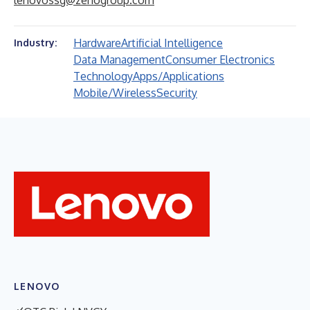
lenovossg@zenogroup.com
Hardware
Artificial Intelligence
Industry:
Data Management
Consumer Electronics
Technology
Apps/Applications
Mobile/Wireless
Security
LENOVO