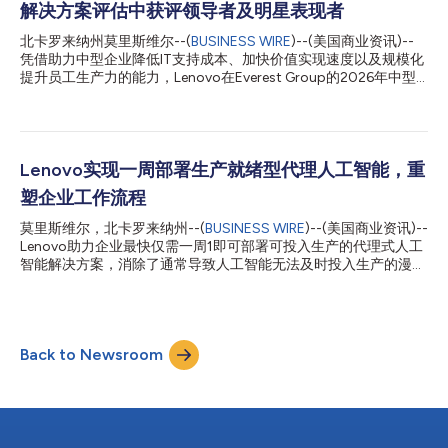
解决方案评估中获评领导者及明星表现者
了帮助企业应对这一严峻挑战，Lenovo正在全面升级其全球安全
服务组合，通过全新升级的网络韧性框架与端到端安全方案，确立
北卡罗来纳州莫里斯维尔--(
BUSINESS WIRE
)--(美国商业资讯)--
单点问责制，助力企业降低安全架构的复杂性，从而将系统停机时
凭借助力中型企业降低IT支持成本、加快价值实现速度以及规模化
间最多缩短50%，事件修复成本降低多达 40%。 Lenovo数字化
提升员工生产力的能力，Lenovo在Everest Group的2026年中型
办公空间解决方案副总裁兼总经理Rakshit Ghura表示，“安全主管
企业数字化工作场所服务PEAK Matrix®评估中获评领导者及明星表
们需要的不是更多工具，而是更高的信心，从而确保其员工、设备
现者。 Lenovo的数字化工作场所解决方案(DWS)使客户能够提高
和数据始终受到保护，并且在出现问题时能有清晰的问责机制。发
速度、降低成本并提升员工体验，可将帮助新员工达到高效工作状
生网络安全事件后，...
态的速度最高提升50%，员工满意度提升30%，终端用户支持成
本最高降低30%，还可主动解决多达40%的问题，最大限度减少
Lenovo实现一周部署生产就绪型代理人工智能，重
停机时间和业务中断1。 Lenovo通过独有的方式将设备、服务与智
塑企业工作流程
能技术集成为一套专为中型市场构建的可扩展交付模式，从而实现
上述成效。依托全球化布局的生命周期服务、由Lenovo xIQ提供的
莫里斯维尔，北卡罗来纳州--(
BUSINESS WIRE
)--(美国商业资讯)--
AI自动化能力与行业洞察，以及TruScale桌面即服务(DaaS)带来的
Lenovo助力企业最快仅需一周1即可部署可投入生产的代理式人工
弹性按需模式，客户能够对自身数字化工作场所保持持续可视性与
智能解决方案，消除了通常导致人工智能无法及时投入生产的漫长
控制力。这套集成方案使IT负责人能够更快地行动、降低成本、强
开发周期，同时确保企业级的安全性、治理和控制。 这并非理论
化安全能力，并主动改善员工体验，同时减少运营复杂性。 评估
推测，Signal65的独立分析证实了这些结果在实际部署中的有效
框架 PEAK Mat...
性。Lenovo的知识超级代理（Knowledge Super Agent）将知识
相关任务的耗时减少了30%，每位员工每年最多可节省120小时。
Back to Newsroom
在多项部署中，企业实现生产部署的速度比采用定制化方案快达
24倍，这充分证明了更快速、更安全的部署如何直接转化为更快
的业务成果。这些成果体现了更快的部署速度和更高效的人工智能
应用，每一次交互都能带来可量化的商业价值。 该方案通过
Lenovo人工智能库提供，是Lenovo Hybrid AI Advantage™的重
要组成部分。借助源自数百个实际部署案例的预构建、可直接投入