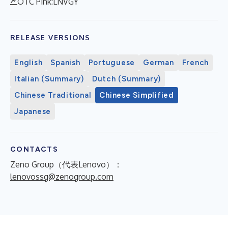
OTC Pink:LNVGY
RELEASE VERSIONS
English
Spanish
Portuguese
German
French
Italian (Summary)
Dutch (Summary)
Chinese Traditional
Chinese Simplified
Japanese
CONTACTS
Zeno Group（代表Lenovo）：
lenovossg@zenogroup.com