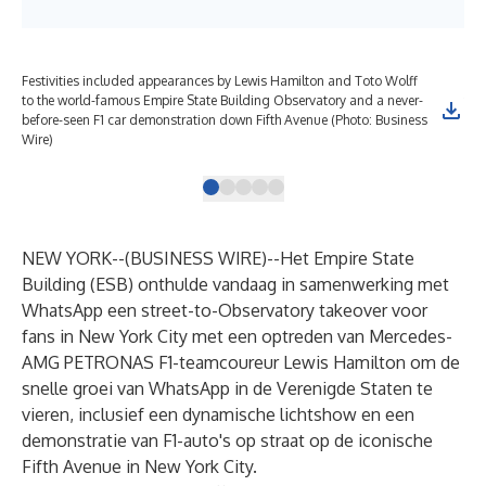
Festivities included appearances by Lewis Hamilton and Toto Wolff
Fes
to the world-famous Empire State Building Observatory and a never-
to 
before-seen F1 car demonstration down Fifth Avenue (Photo: Business
bef
Wire)
Wir
NEW YORK--(
BUSINESS WIRE
)--
Het
Empire State
Building
(ESB) onthulde vandaag in samenwerking met
WhatsApp een street-to-Observatory takeover voor
fans in New York City met een optreden van Mercedes-
AMG PETRONAS F1-teamcoureur Lewis Hamilton om de
snelle groei van WhatsApp in de Verenigde Staten te
vieren, inclusief een dynamische lichtshow en een
demonstratie van F1-auto's op straat op de iconische
Fifth Avenue in New York City.