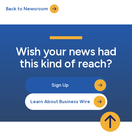
juli 2026 aanmelden. De jaarlijkse race, gepresenteerd door NYU
Back to Newsroom
Langone Health en mogelijk gemaakt door Merrell, vindt plaats
op 6 oktober 2026 om 20.00 uur. De race van d...
Wish your news had
this kind of reach?
Sign Up
Learn About Business Wire