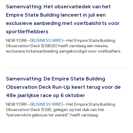
van vier personen die het nieuwe Family Ticket-pakket kopen,
kunnen tot 20 procent besparen op kaartjes voor de iconische
Samenvatting: Het observatiedek van het
uitkijkplatforms op de 86e en 102e v...
Empire State Building lanceert in juli een
exclusieve aanbieding met voetbalshirts voor
sportliefhebbers
NEW YORK--(
BUSINESS WIRE
)--Het Empire State Building
Observation Deck (ESBOD) heeft vandaag een nieuwe,
exclusieve ticketaanbieding aangekondigd voor voetbalfans
die, in afwachting van de finale van het kampioenschap, de
tenue van hun favoriete team dragen in het "beroemdste
gebouw ter wereld". Gasten die van plan zijn hun voetbalshirt te
dragen op het observatiedek van het Empire State Building,
kunnen online tickets kopen met 15 procent korting om te
Samenvatting: De Empire State Building
genieten van de meeslepende museumervaring...
Observation Deck Run-Up keert terug voor de
48e jaarlijkse race op 6 oktober
NEW YORK--(
BUSINESS WIRE
)--Het Empire State Building
Observation Deck (ESB), gelegen op het dak van het
"beroemdste gebouw ter wereld", heeft vandaag
bekendgemaakt dat de algemene inschrijving via loting is
geopend voor de Empire State Building Observation Deck Run-
Up (ESBRU) van dit jaar. Deelnemers kunnen zich tot en met 20