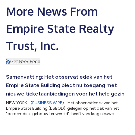
More News From
Empire State Realty
Trust, Inc.
Get RSS Feed
Samenvatting: Het observatiedek van het
Empire State Building biedt nu toegang met
nieuwe ticketaanbiedingen voor het hele gezin
NEW YORK--(
BUSINESS WIRE
)--Het observatiedek van het
Empire State Building (ESBOD), gelegen op het dak van het
"beroemdste gebouw ter wereld", heeft vandaag nieuwe
ticketaanbiedingen aangekondigd voor gezinnen van alle
leeftijden. Hiermee kunnen zij geld besparen op hun bezoek aan
deze beroemde bezienswaardigheid in New York City. Groepen