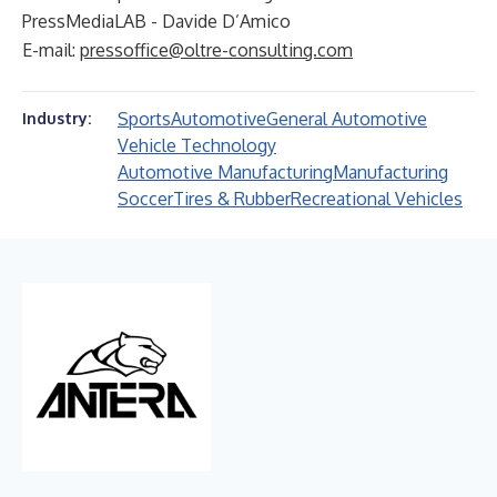
PressMediaLAB - Davide D’Amico
E-mail:
pressoffice@oltre-consulting.com
Sports
Automotive
General Automotive
Industry:
Vehicle Technology
Automotive Manufacturing
Manufacturing
Soccer
Tires & Rubber
Recreational Vehicles