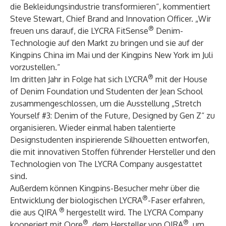
die Bekleidungsindustrie transformieren“, kommentiert
Steve Stewart, Chief Brand and Innovation Officer. „Wir
®
freuen uns darauf, die LYCRA FitSense
Denim-
Technologie auf den Markt zu bringen und sie auf der
Kingpins China im Mai und der Kingpins New York im Juli
vorzustellen.“
®
Im dritten Jahr in Folge hat sich LYCRA
mit der House
of Denim Foundation und Studenten der Jean School
zusammengeschlossen, um die Ausstellung „Stretch
Yourself #3: Denim of the Future, Designed by Gen Z“ zu
organisieren. Wieder einmal haben talentierte
Designstudenten inspirierende Silhouetten entworfen,
die mit innovativen Stoffen führender Hersteller und den
Technologien von The LYCRA Company ausgestattet
sind.
Außerdem können Kingpins-Besucher mehr über die
®
Entwicklung der
biologischen LYCRA
-Faser erfahren,
®
die aus QIRA
hergestellt wird. The LYCRA Company
®
®
kooperiert mit Qore
, dem Hersteller von QIRA
, um