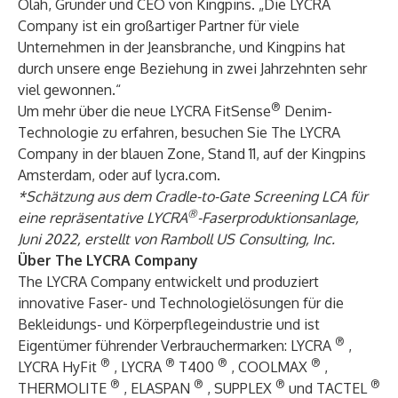
Olah, Gründer und CEO von Kingpins. „Die LYCRA
Company ist ein großartiger Partner für viele
Unternehmen in der Jeansbranche, und Kingpins hat
durch unsere enge Beziehung in zwei Jahrzehnten sehr
viel gewonnen.“
®
Um mehr über die neue LYCRA FitSense
Denim-
Technologie zu erfahren, besuchen Sie The LYCRA
Company in der blauen Zone, Stand 11, auf der Kingpins
Amsterdam, oder auf
lycra.com
.
*Schätzung aus dem Cradle-to-Gate Screening LCA für
®
eine repräsentative LYCRA
-Faserproduktionsanlage,
Juni 2022, erstellt von Ramboll US Consulting, Inc.
Über The LYCRA Company
The LYCRA Company entwickelt und produziert
innovative Faser- und Technologielösungen für die
Bekleidungs- und Körperpflegeindustrie und ist
®
Eigentümer führender Verbrauchermarken: LYCRA
,
®
®
®
®
LYCRA HyFit
, LYCRA
T400
, COOLMAX
,
®
®
®
®
THERMOLITE
, ELASPAN
, SUPPLEX
und TACTEL