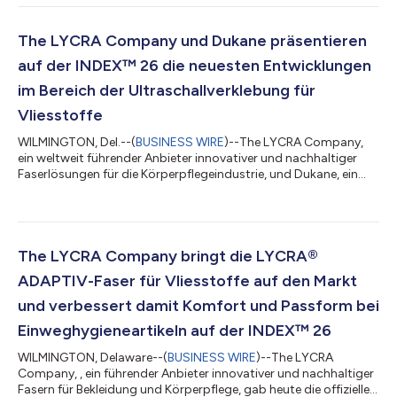
und am 20. Mai 2026 aus dem Schutz von Chapter 11
heraustreten. The LYCRA Company hat eine dauerhafte
Kapitalstruktur aufgebaut, die es dem Unternehmen
The LYCRA Company und Dukane präsentieren
ermöglichen wird, seine Wachstumsstrategie durch
auf der INDEX™ 26 die neuesten Entwicklungen
Investitionen...
im Bereich der Ultraschallverklebung für
Vliesstoffe
WILMINGTON, Del.--(
BUSINESS WIRE
)--The LYCRA Company,
ein weltweit führender Anbieter innovativer und nachhaltiger
Faserlösungen für die Körperpflegeindustrie, und Dukane, ein
Hersteller von Ultraschall-Schweißtechnologien für den
Hygiene- und Vliesstoffmarkt, präsentieren ihre neuesten
gemeinsam entwickelten Fortschritte im Bereich der
Ultraschallverschweißung auf der INDEX™ 26, die vom 19. bis 22.
Mai in Genf, Schweiz, stattfindet. Seit 2014 arbeiten beide
The LYCRA Company bringt die LYCRA®
Unternehmen gemeinsam an der Weitere...
ADAPTIV-Faser für Vliesstoffe auf den Markt
und verbessert damit Komfort und Passform bei
Einweghygieneartikeln auf der INDEX™ 26
WILMINGTON, Delaware--(
BUSINESS WIRE
)--The LYCRA
Company, , ein führender Anbieter innovativer und nachhaltiger
Fasern für Bekleidung und Körperpflege, gab heute die offizielle