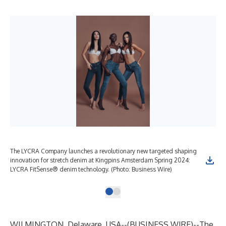
The LYCRA Company launches a revolutionary new targeted shaping
innovation for stretch denim at Kingpins Amsterdam Spring 2024:
LYCRA FitSense® denim technology. (Photo: Business Wire)
WILMINGTON, Delaware, USA--(
BUSINESS WIRE
)--
The