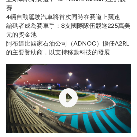
賽
4輛自動駕駛汽車將首次同時在賽道上競速
編碼者成為賽車手：8支國際隊伍競逐225萬美
元的獎金池
阿布達比國家石油公司（ADNOC）擔任A2RL
的主要贊助商，以支持移動科技的發展