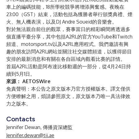
車上的編碼技能，18所學校競爭將增添興奮感。夜晚在
23:00（GST）結束，活動包括為獲勝者舉行頒獎典禮、煙
火、無人機表演，以及DJ Andre Soueid的音樂會。
對於無法親自前往的觀眾，賽事當日的精彩瞬間將透過多
個直播平臺分享，其中包括A2RL的官方
YouTube
和
Twitch
頻道、motorsport.tv以及A2RL應用程式。我們邀請有興
趣的朋友訪問A2RL網站並關注社交媒體頻道，以獲得節目
安排的最新消息和有關在各自區域內觀看比賽的詳情。
首屆A2RL活動是阿布達比移動週的一部分，從4月24日持
續到5月1日。
來源：
AETOSWire
免責聲明：本公告之原文版本乃官方授權版本。譯文僅供
方便瞭解之用，煩請參照原文，原文版本乃唯一具法律效
力之版本。
Contacts
Jennifer Dewan, 傳播資深總監
Jennifer.dewan@tii.ae