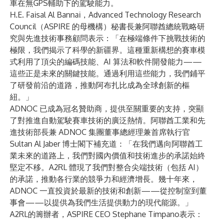
車在無GPS輔助下的駕駛能力。
H.E. Faisal Al Bannai，
Advanced Technology Research
Council
（ASPIRE 的母機構）秘書長兼阿聯酋總統戰略研
究與先進技術事務顧問表示：「在極端條件下挑戰技術的
極限，我們揭示了科學的新疆界。這種重新構想的賽車模
式利用了頂尖的編碼技能、AI 算法和軟件開發能力——
這些正是未來的關鍵技能。通過利用這些能力，我們鋪平
了研發前沿的道路，推動阿布扎比成為全球創新的樞
紐。」
ADNOC 已成為冠名贊助商，提供至關重要的支持，突顯
了對推進自動駕駛賽車技術的廣泛熱情。阿聯酋工業和先
進技術部長兼 ADNOC 集團董事總經理兼首席執行官
Sultan Al Jaber 博士閣下補充道：「在我們邁向阿聯酋工
業未來的道路上，我們對國內價值和技術進步的承諾始終
堅定不移。A2RL 體現了我們對整合尖端技術（包括 AI）
的承諾，推動各行業的競爭力和經濟增長。幾十年來，
ADNOC 一直投資於最新的技術和創新——從控制室到董
事會——以提供為我們生活提供動力的現代能源。」
A2RL的籌辦者，ASPIRE CEO Stephane Timpano表示：