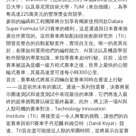
亞大學）以及慕尼黑技術大學 - TUM（來自德國），為爭
奪高達225萬美元的豐厚獎金而競爭。
參與的編碼和工程團隊將分別享有獨家使用同款Dallara
Super Formula SF23賽車的權利，這是通過與日本賽車推
廣合作實現的。這些賽車將裝配由技術創新研究所（TII）
開發並整合的自動駕駛套件，實現自主化。唯一的差異在
於，各隊如何運用他們的編程能力、AI算法以及機器學習
軟件開發的專業知識，來指導賽車
如何
行駛。目前，這些
賽車被認為是繼一級方程式賽車之後，世界上最快的公開
輪式賽車，其最高速度可達每小時300公里。
首次，賽事格式將展示四輛自駕賽車同時在賽道上行駛
——這是前所未有的嘗試。通過一系列預選賽，決賽將展
示圈速測試和速度測試中表現最佳的車隊，它們將進入最
終的超車挑戰賽以確定最終贏家。此外，將上演一場AI與
人類司機的賽車對決，
Technology Innovation
Institute
（TII）將接受這一令人興奮的挑戰，讓他們的自
駕賽車與前F1賽車手丹尼爾·科維亞特（Daniil Kvyat）競
速。TII旨在盡可能接近人類的單圈時間，並將展示自駕賽