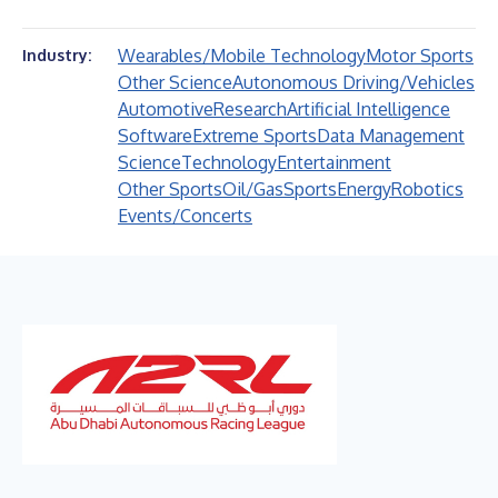
Wearables/Mobile Technology
Motor Sports
Industry:
Other Science
Autonomous Driving/Vehicles
Automotive
Research
Artificial Intelligence
Software
Extreme Sports
Data Management
Science
Technology
Entertainment
Other Sports
Oil/Gas
Sports
Energy
Robotics
Events/Concerts