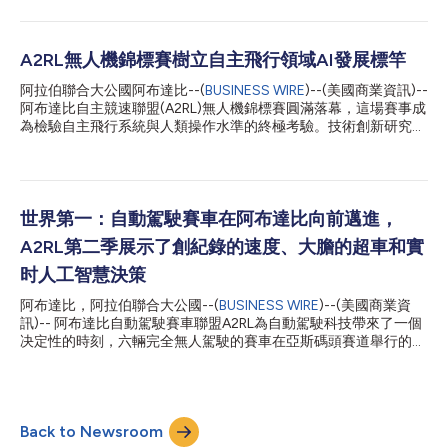
A2RL由阿布達比先進技術研究委員會（ATRC）旗下創新加速機構
ASPIRE主辦，已迅速從一個在極端賽事條件下進行人工智慧大膽公
開測試的平台，演變為一項具競爭力的賽車系列賽。在阿布達比亞
斯碼頭賽道上的兩個突破性賽季後，即將到來的伊莫拉站比賽標誌
A2RL無人機錦標賽樹立自主飛行領域AI發展標竿
著A2RL全球擴張過程中的重要一步。此次比賽也將開啟A2RL的國
阿拉伯聯合大公國阿布達比--(
BUSINESS WIRE
)--(美國商業資訊)--
際首秀，之後該賽事將於2026年賽季結束重返阿聯首都阿布達
阿布達比自主競速聯盟(A2RL)無人機錦標賽圓滿落幕，這場賽事成
比。 衛冕A2RL冠軍的德國TUM車隊將與義大利Unimore Racing車
為檢驗自主飛行系統與人類操作水準的終極考驗。技術創新研究所
隊和PoliMOVE車隊一同在伊莫拉賽道上展開角逐，他們皆憑藉
(Technology Innovation Institute)旗下的TII Racing憑藉最快自主
2025賽季的出色表現獲得了資格。另外兩支車隊——阿聯Kinetiz
飛行圈速拿下AI速度挑戰賽冠軍，而世界FPV無人機競速冠軍、真
車隊和德國Constructor Racing車隊，將在正賽週末前的資格賽中
人第一視角(FPV)無人機飛行員 MinChan Kim則在人機終極對決中
爭奪剩餘的參賽名額。 ATRC秘書長Faisal Al Banna閣下表示：
以微弱優勢取勝。 本次賽事由阿拉伯聯合大公國先進技術研究委
「A2R...
員會(ATRC)旗下創新加速機構ASPIRE主辦，既彰顯了視覺自主飛
世界第一：自動駕駛賽車在阿布達比向前邁進，
行技術的飛速發展，也體現出在高速運行場景下，人類的本能反應
A2RL第二季展示了創紀錄的速度、大膽的超車和實
與機器的執行表現之間仍存在微小的差距。 A2RL錦標賽於1月21日
至22日在阿拉伯聯合大公國國際無人系統展(UMEX)期間舉辦，為
时人工智慧決策
期兩天的賽事匯聚了全球頂尖AI研究團隊與世界一流FPV無人機飛
阿布達比，阿拉伯聯合大公國--(
BUSINESS WIRE
)--(美國商業資
行員，透過多種競賽形式展開比拼，在真實的競速環境中檢驗各隊
訊)-- 阿布達比自動駕駛賽車聯盟A2RL為自動駕駛科技帶來了一個
伍的感知、決策與操控能力。本次比賽的總獎金高達60萬美元。
决定性的時刻，六輛完全無人駕駛的賽車在亞斯碼頭賽道舉行的世
TII Racing在AI速度挑戰賽中樹立賽事標竿 在AI速...
界首個總決賽中突破了人工智慧效能的極限。 在一個以創紀錄的
速度、大膽的超越和瞬間的人工智慧決策為特徵的夜晚，德國TUM
保持冠軍頭銜鞏固了其統治地位，緊隨其後的是TII Racing（阿聯
酋）排名第二，PoliMOVE（義大利）排名第三。 隨著11支國際車
Back to Newsroom
隊爭奪225萬美元的獎金池，以及前F1藝員丹尼爾·科維亞特