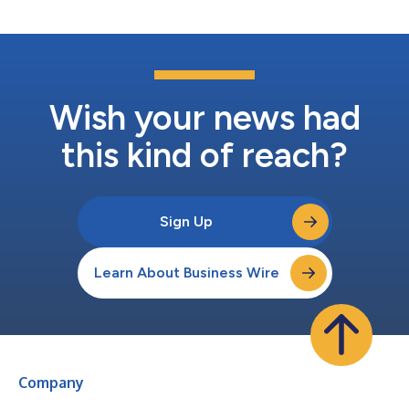
（Daniil Kvyat）參與的人類與人工智慧對決，這場比賽展示了自
第一季以來這場比賽及其背後的科技取得了多大的進步。 從比賽
開始的那一刻起，杆位選手TUM就受到了來自義大利Unimore的壓
力，Unimore在第二圈結束前展示了他們自己創紀錄的速度，在第
六彎道追上並超越了他們，取得了領先。 在接下來的十圈裏，兩
人以超過250公里/小時的速度 繼續比賽 , 它們之間的間隔不到一秒
鐘。 在20圈比賽的中途階段，兩人在半秒內相遇。 在超越排名第
Wish your news had
六的車隊（德國）時，Unimore與賽車...
this kind of reach?
Sign Up
Learn About Business Wire
Company