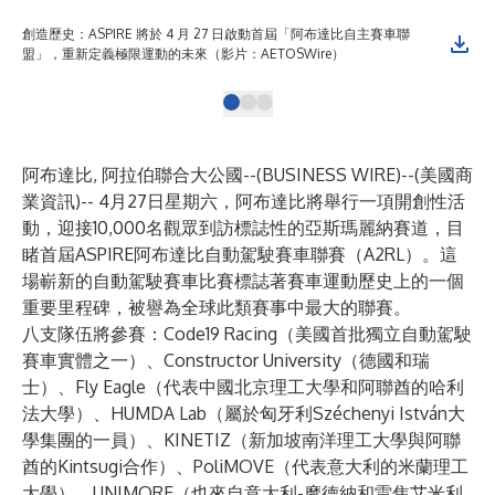
創造歷史：ASPIRE 將於 4 月 27 日啟動首屆「阿布達比自主賽車聯
創造
盟」，重新定義極限運動的未來（影片：AETOSWire）
盟
阿布達比, 阿拉伯聯合大公國--(
BUSINESS WIRE
)--
(美國商
業資訊)-- 4月27日星期六，阿布達比將舉行一項開創性活
動，迎接10,000名觀眾到訪標誌性的亞斯瑪麗納賽道，目
睹首屆
ASPIRE
阿布達比自動駕駛賽車聯賽（
A2RL
）。這
場嶄新的自動駕駛賽車比賽標誌著賽車運動歷史上的一個
重要里程碑，被譽為全球此類賽事中最大的聯賽。
八支隊伍將參賽：Code19 Racing（美國首批獨立自動駕駛
賽車實體之一）、Constructor University（德國和瑞
士）、Fly Eagle（代表中國北京理工大學和阿聯酋的哈利
法大學）、HUMDA Lab（屬於匈牙利Széchenyi István大
學集團的一員）、KINETIZ（新加坡南洋理工大學與阿聯
酋的Kintsugi合作）、PoliMOVE（代表意大利的米蘭理工
大學）、UNIMORE（也來自意大利-摩德納和雷焦艾米利