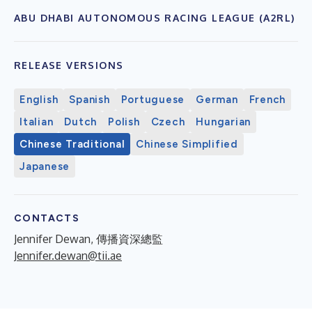
ABU DHABI AUTONOMOUS RACING LEAGUE (A2RL)
RELEASE VERSIONS
English
Spanish
Portuguese
German
French
Italian
Dutch
Polish
Czech
Hungarian
Chinese Traditional
Chinese Simplified
Japanese
CONTACTS
Jennifer Dewan, 傳播資深總監
Jennifer.dewan@tii.ae