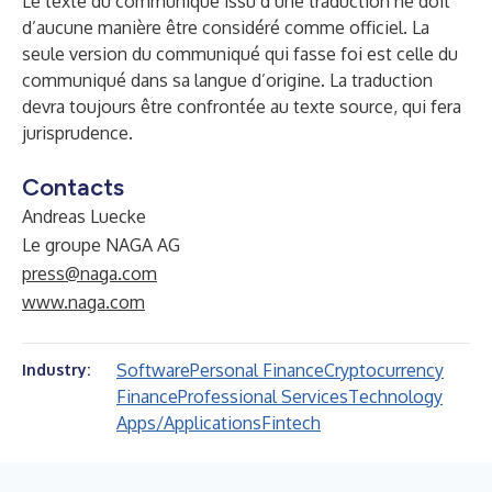
Le texte du communiqué issu d’une traduction ne doit
d’aucune manière être considéré comme officiel. La
seule version du communiqué qui fasse foi est celle du
communiqué dans sa langue d’origine. La traduction
devra toujours être confrontée au texte source, qui fera
jurisprudence.
Contacts
Andreas Luecke
Le groupe NAGA AG
press@naga.com
www.naga.com
Software
Personal Finance
Cryptocurrency
Industry:
Finance
Professional Services
Technology
Apps/Applications
Fintech