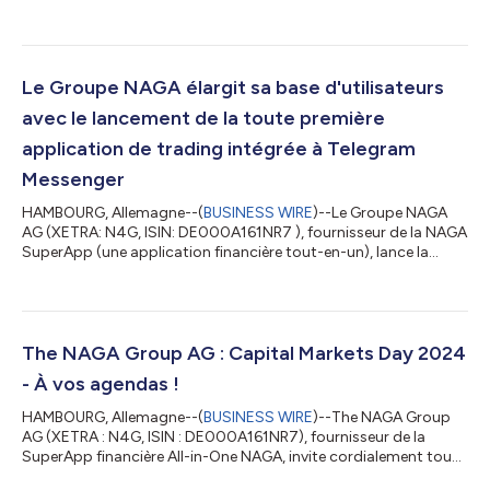
plateforme d'investissement, l'intégration des actions cotées à
la Bourse de Bucarest (BSE). Avec cet élargissement de son
portefeuille de produits, NAGA devient le premier courtier de
détail mondial à fournir un accès direct aux actions roumaines,
facilitant ainsi les investissements de détail à la BSE à
Le Groupe NAGA élargit sa base d'utilisateurs
l'internationale. Ce f...
avec le lancement de la toute première
application de trading intégrée à Telegram
Messenger
HAMBOURG, Allemagne--(
BUSINESS WIRE
)--Le Groupe NAGA
AG (XETRA: N4G, ISIN: DE000A161NR7 ), fournisseur de la NAGA
SuperApp (une application financière tout-en-un), lance la
toute première application de trading totalement intégrée à
l'écosystème Telegram. Cette initiative audacieuse pourrait bien
redéfinir la façon dont les investisseurs particuliers
interagissent avec les marchés financiers. NAGA bénéficiera
ainsi d'un accès immédiat aux 950 millions d'utilisateurs de
The NAGA Group AG : Capital Markets Day 2024
Telegram, ce qui lui perm...
- À vos agendas !
HAMBOURG, Allemagne--(
BUSINESS WIRE
)--The NAGA Group
AG (XETRA : N4G, ISIN : DE000A161NR7), fournisseur de la
SuperApp financière All-in-One NAGA, invite cordialement tous
les analystes, investisseurs, actionnaires ainsi que les médias et