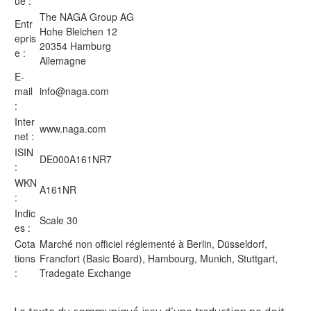
ue :
The NAGA Group AG
Entr
Hohe Bleichen 12
epris
20354 Hamburg
e :
Allemagne
E-
mail
info@naga.com
:
Inter
www.naga.com
net :
ISIN
DE000A161NR7
:
WKN
A161NR
:
Indic
Scale 30
es :
Cota
Marché non officiel réglementé à Berlin, Düsseldorf,
tions
Francfort (Basic Board), Hambourg, Munich, Stuttgart,
:
Tradegate Exchange