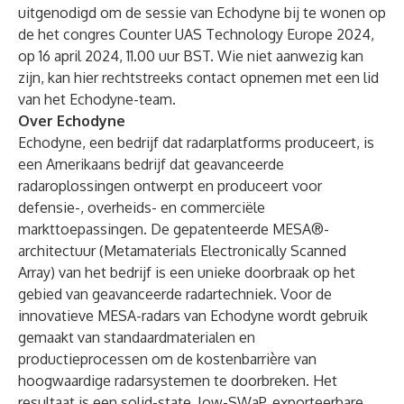
uitgenodigd om de sessie van Echodyne bij te wonen op
de het congres Counter UAS Technology Europe 2024,
op 16 april 2024, 11.00 uur BST. Wie niet aanwezig kan
zijn, kan
hier
rechtstreeks contact opnemen met een lid
van het Echodyne-team.
Over Echodyne
Echodyne, een bedrijf dat radarplatforms produceert, is
een Amerikaans bedrijf dat geavanceerde
radaroplossingen ontwerpt en produceert voor
defensie-, overheids- en commerciële
markttoepassingen. De gepatenteerde MESA®-
architectuur (Metamaterials Electronically Scanned
Array) van het bedrijf is een unieke doorbraak op het
gebied van geavanceerde radartechniek. Voor de
innovatieve MESA-radars van Echodyne wordt gebruik
gemaakt van standaardmaterialen en
productieprocessen om de kostenbarrière van
hoogwaardige radarsystemen te doorbreken. Het
resultaat is een solid-state, low-SWaP, exporteerbare,