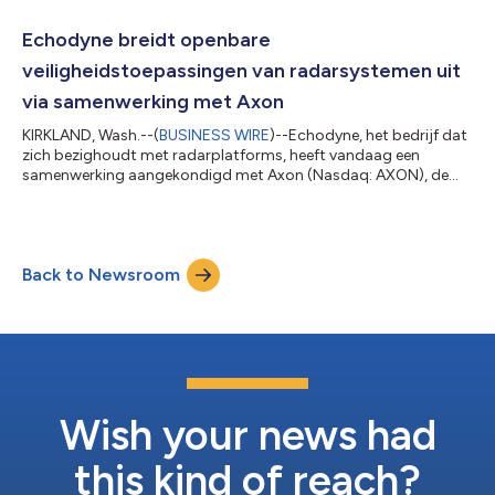
aanzienlijk uit teneinde aan de snel toenemende vraag van de
klanten uit de V.S. en geallieerde klanten te voldoen. Met
Echodyne breidt openbare
miljoenen drones die door...
veiligheidstoepassingen van radarsystemen uit
via samenwerking met Axon
KIRKLAND, Wash.--(
BUSINESS WIRE
)--Echodyne, het bedrijf dat
zich bezighoudt met radarplatforms, heeft vandaag een
samenwerking aangekondigd met Axon (Nasdaq: AXON), de
wereldwijde marktleider op het gebied van technologie voor
openbare veiligheid. Hiermee willen zij gezamenlijk werken aan
het leveren van toonaangevende infrastructuur voor diverse
UAS-toepassingen op het gebied van binnenlandse veiligheid en
Back to Newsroom
wetshandhaving in de VS en wereldwijd. In het kader van deze
samenwerking blijft de geav...
Wish your news had
this kind of reach?