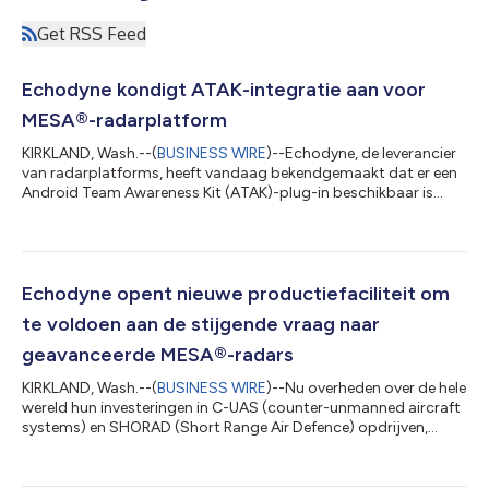
Get RSS Feed
Echodyne kondigt ATAK-integratie aan voor
MESA®-radarplatform
KIRKLAND, Wash.--(
BUSINESS WIRE
)--Echodyne, de leverancier
van radarplatforms, heeft vandaag bekendgemaakt dat er een
Android Team Awareness Kit (ATAK)-plug-in beschikbaar is
voor zijn MESA®-radarplatform. Met deze integratie kunnen
gebruikers gegevens van Echodyne-radars binnen de ATAK-
omgeving configureren, beheren en visualiseren. Dit
ondersteunt de militaire, openbare veiligheids- en
beveiligingsoperaties die gebruikmaken van TAK voor gedeeld
Echodyne opent nieuwe productiefaciliteit om
situationeel bewustzijn. De plug-in breidt de mo...
te voldoen aan de stijgende vraag naar
geavanceerde MESA®-radars
KIRKLAND, Wash.--(
BUSINESS WIRE
)--Nu overheden over de hele
wereld hun investeringen in C-UAS (counter-unmanned aircraft
systems) en SHORAD (Short Range Air Defence) opdrijven,
kondigde Echodyne vandaag de opening aan van een nieuwe
productiefaciliteit voor geavanceerde radars in de staat
Washington. Hiermee breidt het bedrijf zijn productiecapaciteit