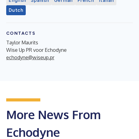
English
Spanish
German
French
Italian
Dutch
CONTACTS
Taylor Maurits
Wise Up PR voor Echodyne
echodyne@wiseup.pr
More News From
Echodyne