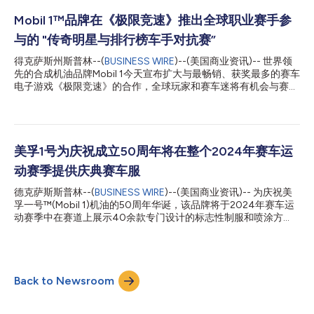
Proxxima™系统的超低粘度和快速固化技术与Neuvokas的创新工
艺相结合，使生产速度比传统的复合钢筋生产方法快20倍。这种
Mobil 1™品牌在《极限竞速》推出全球职业赛手参
工艺效率使GatorBar®成为传统钢筋最具成本竞争力的替代产品之
与的 "传奇明星与排行榜车手对抗赛”
一。 GatorBar®本身具有防腐蚀、轻质、耐用的GFRP钢筋特性，
而其新型Grip技术消除了GFRP竞争产品中常见的碎裂问题。这些
得克萨斯州斯普林--(
BUSINESS WIRE
)--(美国商业资讯)-- 世界领
特性进一步突显了GatorBar®相较于传统钢材的优势，包括降低运
先的合成机油品牌Mobil 1今天宣布扩大与最畅销、获奖最多的赛车
输成本、简化处理方式、更快的安装速度、支持设计优化的潜力，
电子游戏《极限竞速》的合作，全球玩家和赛车迷将有机会与赛车
以及适用于广泛项目的价值。 该合作彰显了两家公司在推动技术
传奇人物Tony Stewart和近期INDY NXT冠军Jamie Chadwick等
创新和为建筑行业提供经济高效解决方案方面的共同承诺。...
专业赛车手展开竞技。从2024年7月25日开始，游戏玩家和赛车
迷将有独特的机会在枫树谷（Mobil 1冠名的美国主题游戏赛道）与
这些赛车手一较高下。今年晚些时候还将宣布更多的职业赛车手，
让玩家在即将举行的 "传奇明星与排行榜车手对抗赛”中对决。 此次
美孚1号为庆祝成立50周年将在整个2024年赛车运
合作提供独家品牌冠名内容，有机会赢取丰厚奖品以及在4.81千米
动赛季提供庆典赛车服
虚拟赛道上超越著名赛车手的计时跑圈，从而持续庆祝Mobil 1品牌
创立50周年。与《极限竞速》的合作是Mobil 1品牌在视频游戏娱
德克萨斯斯普林--(
BUSINESS WIRE
)--(美国商业资讯)-- 为庆祝美
乐领域最大规模的活动，同时也是赞扬Mobil 1团队50年悠久传统
孚一号™(Mobil 1)机油的50周年华诞，该品牌将于2024年赛车运
以及致力于赛车运动的不懈激情。 传奇车手Tony Stewart是美国
动赛季中在赛道上展示40余款专门设计的标志性制服和喷涂方
赛车运动的明星人物，他将参加“传奇明星与排行榜车手对抗赛”的
案。 这些制服将在IMSA、WEC、Formula 1、NASCAR、NHRA、
首战。从2024年7月25日至8月7日，玩家将有机会在枫树谷虚拟
MotoGP等赛事中亮相，采用独特的设计元素，包括周年纪念金，
赛...
既标志着美孚1号品牌诞生50周年，也体现了美孚1号与其合作伙伴
之间的活跃关系。每一种喷涂方案都凸显美孚1号品牌的精神，以
Back to Newsroom
及对发展和保持有意义的赛道与公路关系的持续承诺，这是该品牌
的核心和灵魂。 美孚1号机油长期以来一直是卓越车队在全球最苛
刻、最受欢迎的赛车系列比赛中的选择。今天，美孚1号合成机油