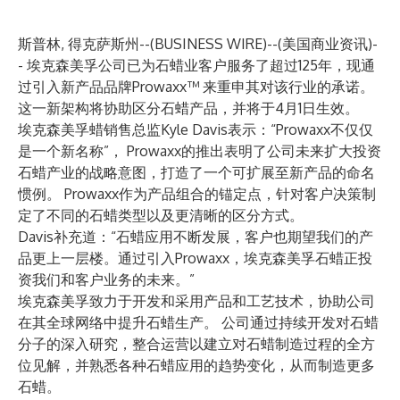
斯普林, 得克萨斯州--(
BUSINESS WIRE
)--
(美国商业资讯)-
- 埃克森美孚公司已为石蜡业客户服务了超过125年，现通
过引入新产品品牌Prowaxx™ 来重申其对该行业的承诺。
这一新架构将协助区分石蜡产品，并将于4月1日生效。
埃克森美孚蜡销售总监Kyle Davis表示：“Prowaxx不仅仅
是一个新名称”， Prowaxx的推出表明了公司未来扩大投资
石蜡产业的战略意图，打造了一个可扩展至新产品的命名
惯例。 Prowaxx作为产品组合的锚定点，针对客户决策制
定了不同的石蜡类型以及更清晰的区分方式。
Davis补充道：“石蜡应用不断发展，客户也期望我们的产
品更上一层楼。通过引入Prowaxx，埃克森美孚石蜡正投
资我们和客户业务的未来。”
埃克森美孚致力于开发和采用产品和工艺技术，协助公司
在其全球网络中提升石蜡生产。 公司通过持续开发对石蜡
分子的深入研究，整合运营以建立对石蜡制造过程的全方
位见解，并熟悉各种石蜡应用的趋势变化，从而制造更多
石蜡。