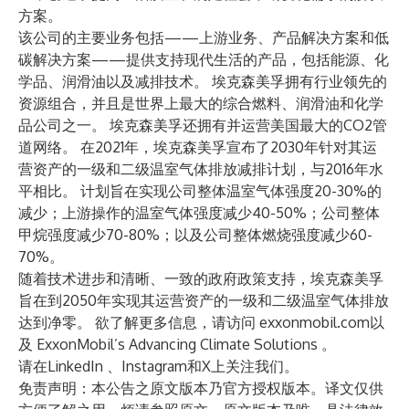
方案。
该公司的主要业务包括——上游业务、产品解决方案和低
碳解决方案——提供支持现代生活的产品，包括能源、化
学品、润滑油以及减排技术。 埃克森美孚拥有行业领先的
资源组合，并且是世界上最大的综合燃料、润滑油和化学
品公司之一。 埃克森美孚还拥有并运营美国最大的CO2管
道网络。 在2021年，埃克森美孚宣布了2030年针对其运
营资产的一级和二级温室气体排放减排计划，与2016年水
平相比。 计划旨在实现公司整体温室气体强度20-30%的
减少；上游操作的温室气体强度减少40-50%；公司整体
甲烷强度减少70-80%；以及公司整体燃烧强度减少60-
70%。
随着技术进步和清晰、一致的政府政策支持，埃克森美孚
旨在到2050年实现其运营资产的一级和二级温室气体排放
达到净零。 欲了解更多信息，请访问
exxonmobil.com
以
及
ExxonMobil’s Advancing Climate Solutions
。
请在
LinkedIn
、
Instagram
和
X
上关注我们。
免责声明：本公告之原文版本乃官方授权版本。译文仅供