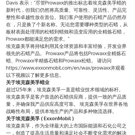
Davis 表示：“尽管Prowaxx的推出标志着埃克森美孚蜡的
新时代，但我们仍然将高质量、可靠性、灵活性、产品完
整性和卓越性放在首位。我们客户使用的石蜡产品仍然存
在 ，只是换了个新名称。无论您需要哪种类型的石蜡，从
板材表面处理用的松蜡到蜡烛和流变应用的全精炼石蜡，
Prowaxx都能满足您的需求。”
埃克森美孚将持续利用其全球资源和丰富经验，开发业界
领先的石蜡产品。 Prowaxx产品将包括Prowaxx全精炼石
蜡、Prowaxx半精炼石蜡和Prowaxx松蜡。 请访问
https://www.exxonmobil.com/en/wax/prowaxx
并观看
以下视频以了解更多信息。
关于埃克森美孚蜡业
超过125年来，埃克森美孚一直是蜡业技术领域的标杆。
埃克森美孚是客户首选的石蜡供应商，提供一致的产品质
量，并确保我产品供应高度可靠。 埃克森美孚在世界各地
战略性布局，提供本地生产的产品和多种物流选择。
关于埃克森美孚 ( ExxonMobil )
埃克森美孚，作为全球最大的上市国际能源和石化公司之
一，创造了提高生活质量和满足社会不断变化需求的解决