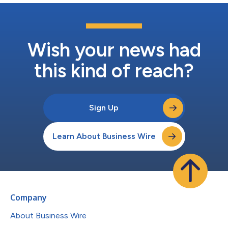
在一些最极端条件下仍然能够提供卓越的发动机性能和保护。汽车
技师、赛车手、车队老板和多家世界领先的汽车制造商都可以使用
美孚1号润滑油的先进技术。 美孚1号全球赞助总监Robert Shearer
表示:“我们很高兴为美孚1号品牌的历史性周年纪念带来这些特别的
喷涂方案。这些涂装体现了我们在赛车运动领域润滑油创新方面的
Wish your news had
合作。我们共同精心设计的涂装设计不仅向美...
this kind of reach?
Sign Up
Learn About Business Wire
Company
About Business Wire