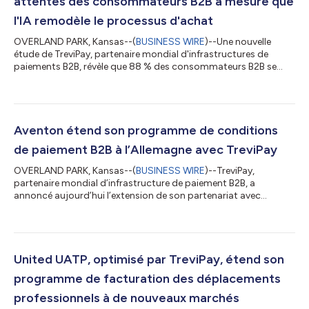
attentes des consommateurs B2B à mesure que
l'IA remodèle le processus d'achat
OVERLAND PARK, Kansas--(
BUSINESS WIRE
)--Une nouvelle
étude de TreviPay, partenaire mondial d'infrastructures de
paiements B2B, révèle que 88 % des consommateurs B2B se
disent très fidèles à leurs fournisseurs, un résultat conforme à
l'étude de TreviPay en 2023. En 2026, les consommateurs
attachent davantage d'importance à l'efficacité et à la
régularité des prestations offertes par leurs fournisseurs tout
au long du processus d'achat, de paiement et de facturation ;
Aventon étend son programme de conditions
leur fidélité dépend donc de...
de paiement B2B à l’Allemagne avec TreviPay
OVERLAND PARK, Kansas--(
BUSINESS WIRE
)--TreviPay,
partenaire mondial d’infrastructure de paiement B2B, a
annoncé aujourd’hui l’extension de son partenariat avec
Aventon afin de soutenir le lancement du programme Aventon
Payment Terms en Allemagne. S’appuyant sur le succès du
programme existant d’Aventon aux États-Unis et au Canada,
cette nouvelle offre permettra aux acheteurs B2B éligibles en
Allemagne d’accéder à des conditions de facturation et de
United UATP, optimisé par TreviPay, étend son
paiement flexibles, conçues pour rendre les a...
programme de facturation des déplacements
professionnels à de nouveaux marchés