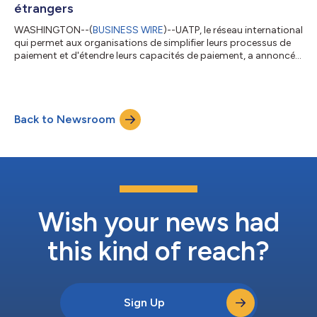
étrangers
WASHINGTON--(
BUSINESS WIRE
)--UATP, le réseau international
qui permet aux organisations de simplifier leurs processus de
paiement et d'étendre leurs capacités de paiement, a annoncé
aujourd'hui l'extension du programme de facturation UATP
gratuit de United Airlines (« United UATP »), optimisé par
TreviPay, à l'Europe, l'Australie et la Nouvelle-Zélande. Cette
expansion offre aux entreprises et aux agences de voyage de
Back to Newsroom
ces régions, de nouvelles opportunités pour bénéficier des
avantages de Unite...
Wish your news had
this kind of reach?
Sign Up