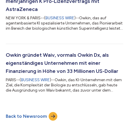
mehrjährigen K Pro-Lizenzvertrags mit
AstraZeneca
NEW YORK & PARIS--(
BUSINESS WIRE
)--Owkin, das auf
agentenbasierte KI spezialisierte Unternehmen, das Pionierarbeit
im Bereich der biologischen künstlichen Superintelligenz leistet,
um die Wirkstoffforschung und -entwicklung zu revolutionieren,
gab heute eine Vereinbarung mit AstraZeneca bekannt, im
Rahmen der dreijährigen Lizenzierung von K Pro – Owkins KI-
Wissenschaftler für biopharmazeutische Entscheidungsfindung
– Biopharma-Agenten zu entwickeln. K Pro bringt multimodale
Owkin gründet Waiv, vormals Owkin Dx, als
Daten und spezialisi...
eigenständiges Unternehmen mit einer
Finanzierung in Höhe von 33 Millionen US-Dollar
PARIS--(
BUSINESS WIRE
)--Owkin, das KI-Unternehmen mit dem
Ziel, die Komplexität der Biologie zu entschlüsseln, gab heute
die Ausgründung von Waiv bekannt, das zuvor unter dem
Namen Owkin Dx firmierte. Dieser Schritt folgt auf erhebliches
Investoreninteresse und versetzt Waiv in die Lage, KI-gestützte
Präzisionstests zur besseren Identifizierung von Patienten in der
klinischen Praxis sowie in klinischen Studien bereitzustellen und
Back to Newsroom
damit die Patientenversorgung zu verbessern. Dies folgt auf den
e...