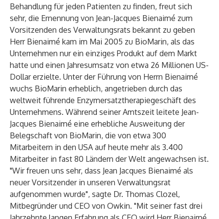
Behandlung für jeden Patienten zu finden, freut sich
sehr, die Ernennung von Jean-Jacques Bienaimé zum
Vorsitzenden des Verwaltungsrats bekannt zu geben
Herr Bienaimé kam im Mai 2005 zu BioMarin, als das
Unternehmen nur ein einziges Produkt auf dem Markt
hatte und einen Jahresumsatz von etwa 26 Millionen US-
Dollar erzielte. Unter der Führung von Herrn Bienaimé
wuchs BioMarin erheblich, angetrieben durch das
weltweit führende Enzymersatztherapiegeschäft des
Unternehmens. Während seiner Amtszeit leitete Jean-
Jacques Bienaimé eine erhebliche Ausweitung der
Belegschaft von BioMarin, die von etwa 300
Mitarbeitern in den USA auf heute mehr als 3.400
Mitarbeiter in fast 80 Ländern der Welt angewachsen ist.
"Wir freuen uns sehr, dass Jean Jacques Bienaimé als
neuer Vorsitzender in unseren Verwaltungsrat
aufgenommen wurde", sagte Dr. Thomas Clozel,
Mitbegründer und CEO von Owkin. "Mit seiner fast drei
Jahrzehnte langen Erfahrung als CEO wird Herr Bienaimé