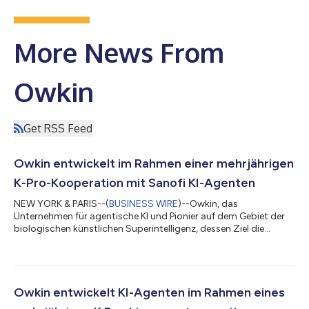
More News From
Owkin
Get RSS Feed
Owkin entwickelt im Rahmen einer mehrjährigen
K-Pro-Kooperation mit Sanofi KI-Agenten
NEW YORK & PARIS--(
BUSINESS WIRE
)--Owkin, das
Unternehmen für agentische KI und Pionier auf dem Gebiet der
biologischen künstlichen Superintelligenz, dessen Ziel die
Transformation der Arzneimittelforschung und -entwicklung
ist, gab heute eine auf mehrere Jahre angelegte
Zusammenarbeit mit Sanofi bekannt. Im Rahmen dieser
Kooperation sollen gemeinsam Biopharmawirkstoffe der
nächsten Generation entwickelt werden, unterstützt durch eine
Owkin entwickelt KI-Agenten im Rahmen eines
fünfjährige Lizenz für K Pro, den KI-Wissenschaftler von Owk...