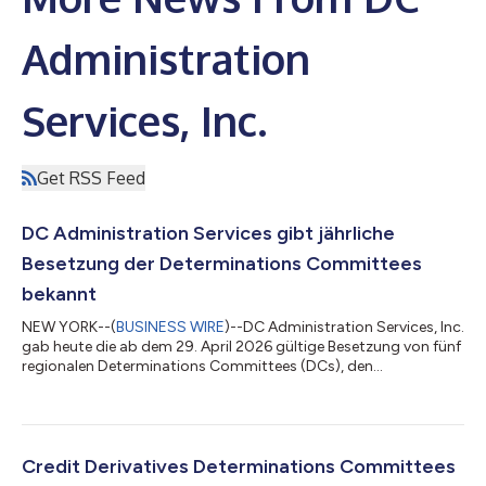
Administration
Services, Inc.
Get RSS Feed
DC Administration Services gibt jährliche
Besetzung der Determinations Committees
bekannt
NEW YORK--(
BUSINESS WIRE
)--DC Administration Services, Inc.
gab heute die ab dem 29. April 2026 gültige Besetzung von fünf
regionalen Determinations Committees (DCs), den
Entscheidungsgremien für Kreditderivate, bekannt.
Stimmberechtigte Mitglieder aus dem Kreis der Global Dealer
(für alle Regionen): Stimmberechtigte Mitglieder aus dem Kreis
der Non-Dealer (für alle Regionen): Bank of America, N.A. Citadel
Americas LLC Barclays Bank plc Elliott Investment Management
Credit Derivatives Determinations Committees
L.P. BNP Paribas Pacific Inv...