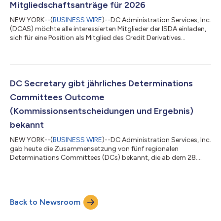
Mitgliedschaftsanträge für 2026
NEW YORK--(
BUSINESS WIRE
)--DC Administration Services, Inc.
(DCAS) möchte alle interessierten Mitglieder der ISDA einladen,
sich für eine Position als Mitglied des Credit Derivatives
Determinations Committees zu bewerben. Für jede der
relevanten Regionen gibt es ein eigenes Determinations
Committee. Mitglieder der ISDA können eine Mitgliedschaft
entweder als Händlermitglied des Determinations Committee
oder als Nicht-Händlermitglied des Determinations Committee
DC Secretary gibt jährliches Determinations
(je nach Fall) beantragen. Partei...
Committees Outcome
(Kommissionsentscheidungen und Ergebnis)
bekannt
NEW YORK--(
BUSINESS WIRE
)--DC Administration Services, Inc.
gab heute die Zusammensetzung von fünf regionalen
Determinations Committees (DCs) bekannt, die ab dem 28.
April 2025 wirksam sein wird. Stimmberechtigte Mitglieder der
globalen Händler (für alle Regionen): Stimmberechtigte
Mitglieder, die keine Händler sind (für alle Regionen): Bank of
America, N.A. Citadel Americas LLC Barclays Bank plc Elliott
Back to Newsroom
Investment Management L.P. BNP Paribas Pacific Investment
Management Company LLC Citibank,...