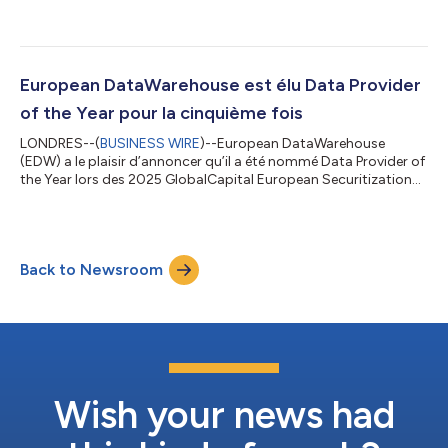
Fournisseur Fintech de l'année » lors de la cérémonie des
GlobalCapital European Securitization Awards 2026 qui s'est
tenue à Londres. La cérémonie de remise des prix récompense
les réalisations exceptionnelles dans le domaine du financement
structuré européen, les lauréats étant sélectionnés par un vote
European DataWarehouse est élu Data Provider
ouvert à l'ense...
of the Year pour la cinquième fois
LONDRES--(
BUSINESS WIRE
)--European DataWarehouse
(EDW) a le plaisir d’annoncer qu’il a été nommé Data Provider of
the Year lors des 2025 GlobalCapital European Securitization
Awards à Londres. La cérémonie de remise des prix récompense
les accomplissements exceptionnels dans le domaine de la
finance structurée européenne et les lauréats sont sélectionnés
par un vote populaire des participants de l’industrie. Comme le
Back to Newsroom
définit GlobalCapital, le programme récompense « les meilleurs
du marché, choi...
Wish your news had