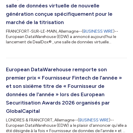
salle de données virtuelle de nouvelle
génération conçue spécifiquement pour le
marché de la titrisation
FRANCFORT-SUR-LE-MAIN, Allemagne--(
BUSINESS WIRE
)--
European DataWarehouse (EDW) a annoncé aujourd'hui le
lancement de DealDox® , une salle de données virtuelle
sécurisée, conçue spécialement pour répondre aux besoins du
marché de la titrisation et de la finance structurée. Conçue pour
répondre aux défis de longue date liés à la gestion des données
et la documentation transactionnelles, DealDox propose un
environnement unique et sécurisé où toutes les parties
European DataWarehouse remporte son
prenantes peuvent collaborer efficac...
premier prix « Fournisseur Fintech de l'année »
et son sixième titre de « Fournisseur de
données de l'année » lors des European
Securitisation Awards 2026 organisés par
GlobalCapital
LONDRES & FRANCFORT, Allemagne--(
BUSINESS WIRE
)--
European DataWarehouse (EDW) a le plaisir d'annoncer qu'elle a
été désignée à la fois « Fournisseur de données de l'année » et «