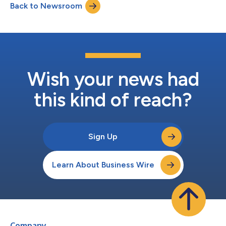
Back to Newsroom
aanvraagaantallen van vorig jaar al binnen de eerste paar
weken. Verpleegkundigen van over de hele wereld kunnen nu
hun...
Wish your news had
this kind of reach?
Sign Up
Learn About Business Wire
Company