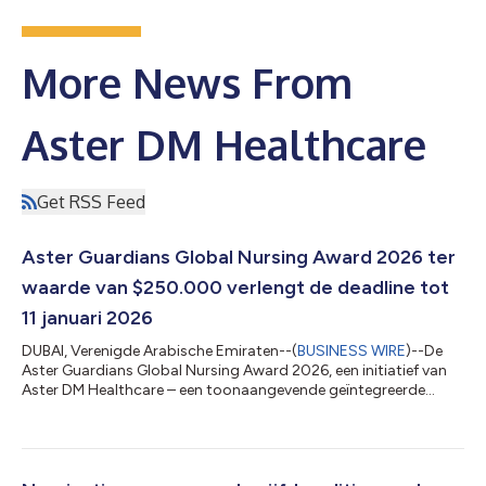
More News From
Aster DM Healthcare
Get RSS Feed
Aster Guardians Global Nursing Award 2026 ter
waarde van $250.000 verlengt de deadline tot
11 januari 2026
DUBAI, Verenigde Arabische Emiraten--(
BUSINESS WIRE
)--De
Aster Guardians Global Nursing Award 2026, een initiatief van
Aster DM Healthcare – een toonaangevende geïntegreerde
zorgaanbieder, heeft de verlenging van de deadline tot 11
januari 2026 aangekondigd. De awards hebben al meer dan
134.000 registraties uit 214 landen ontvangen, wat het
groeiende wereldwijde bereik en de erkenning onder