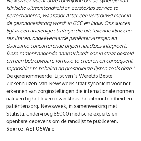
Newsweek voedt onze toewijding om de synergie van
klinische uitmuntendheid en eersteklas service te
perfectioneren, waardoor Aster een vertrouwd merk in
de gezondheidszorg wordt in GCC en India. Ons succes
ligt in een drieledige strategie die uitstekende klinische
resultaten, ongeëvenaarde patiëntervaringen en
duurzame concurrerende prijzen naadloos integreert.
Deze samenhangende aanpak heeft ons in staat gesteld
om een betrouwbare formule te creëren en consequent
topposities te behalen op prestigieuze lijsten zoals deze."
De gerenommeerde ‘Lijst van 's Werelds Beste
Ziekenhuizen’ van Newsweek staat synoniem voor het
erkennen van zorginstellingen die internationale normen
naleven bij het leveren van klinische uitmuntendheid en
patiëntenzorg. Newsweek, in samenwerking met
Statista, ondervroeg 85000 medische experts en
openbare gegevens om de ranglijst te publiceren.
Source:
AETOSWire