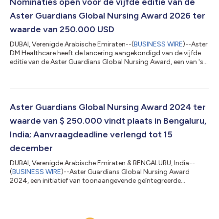
verpleegkundigen wereldwijd benadrukt. Verpleegkundigen van
Nominaties open voor de vijfde editie van de
over de hele wereld kunnen hun nominaties ind...
Aster Guardians Global Nursing Award 2026 ter
waarde van 250.000 USD
DUBAI, Verenigde Arabische Emiraten--(
BUSINESS WIRE
)--Aster
DM Healthcare heeft de lancering aangekondigd van de vijfde
editie van de Aster Guardians Global Nursing Award, een van 's
werelds meest prominente erkenningen voor uitmuntendheid in
de verpleegkunde ter waarde van 250.000 USD. De prijs nodigt
nominaties uit van geregistreerde verpleegkundigen over de hele
wereld met belangrijke bijdragen op het gebied van
patiëntenzorg, verpleegkundig leiderschap, verpleegkundig
Aster Guardians Global Nursing Award 2024 ter
onderwijs, sociale of...
waarde van $ 250.000 vindt plaats in Bengaluru,
India; Aanvraagdeadline verlengd tot 15
december
DUBAI, Verenigde Arabische Emiraten & BENGALURU, India--
(
BUSINESS WIRE
)--Aster Guardians Global Nursing Award
2024, een initiatief van toonaangevende geïntegreerde
zorgaanbieder Aster DM Healthcare, heeft de indieningstermijn
verlengd tot 15 december 2023. Door een overweldigende
respons van meer dan40.000 registraties van
verpleegkundigen in meer dan130 landen nadert Aster de