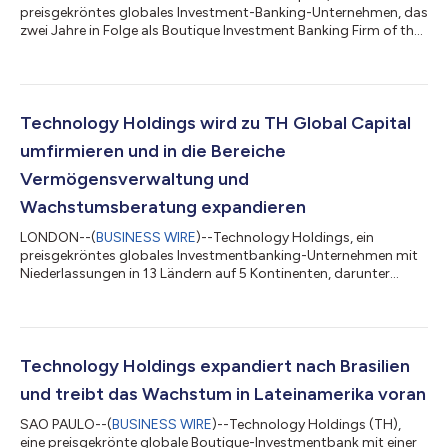
preisgekröntes globales Investment-Banking-Unternehmen, das
zwei Jahre in Folge als Boutique Investment Banking Firm of the
Year ausgezeichnet wurde und in 13 Ländern in Amerika, Europa
und im asiatisch-pazifischen Raum tätig ist, freut sich, seine
strategische Expansion nach Italien bekannt zu geben. Das neue
Team des Unternehmens wird seinen Sitz in Mailand haben und
markiert einen bedeutenden Schritt im Engagement von TH
Technology Holdings wird zu TH Global Capital
Global Capital, von de...
umfirmieren und in die Bereiche
Vermögensverwaltung und
Wachstumsberatung expandieren
LONDON--(
BUSINESS WIRE
)--Technology Holdings, ein
preisgekröntes globales Investmentbanking-Unternehmen mit
Niederlassungen in 13 Ländern auf 5 Kontinenten, darunter
Amerika, Europa und der asiatisch-pazifische Raum, gab
bekannt, dass es in TH Global Capital umfirmieren wird. Diese
Umfirmierung spiegelt die anhaltende Expansion des
Unternehmens in zusätzliche Sektoren und Produkte wider,
darunter Vermögensverwaltung und ein erweitertes Angebot im
Technology Holdings expandiert nach Brasilien
Bereich Wachstumsberatung, um für seine Kunden W...
und treibt das Wachstum in Lateinamerika voran
SAO PAULO--(
BUSINESS WIRE
)--Technology Holdings (TH),
eine preisgekrönte globale Boutique-Investmentbank mit einer