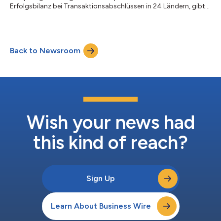
Erfolgsbilanz bei Transaktionsabschlüssen in 24 Ländern, gibt
stolz ihre strategische Expansion nach Brasilien bekannt, wo sie
die digitale Transformation in einer der größten
Volkswirtschaften Lateinamerikas vorantreiben wird. Dieser
Schritt stärkt die Präsenz von Technology Holdings auf dem
Back to Newsroom
schnell wachsenden lateinamerikanischen Markt erheblich und
ermöglicht es dem Unternehmen,...
Wish your news had
this kind of reach?
Sign Up
Learn About Business Wire