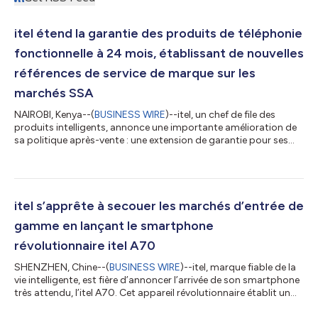
itel étend la garantie des produits de téléphonie
fonctionnelle à 24 mois, établissant de nouvelles
références de service de marque sur les
marchés SSA
NAIROBI, Kenya--(
BUSINESS WIRE
)--itel, un chef de file des
produits intelligents, annonce une importante amélioration de
sa politique après-vente : une extension de garantie pour ses
téléphones fonctionnels sur les marchés SSA, passant des 12
mois standard à 24 mois. Cette mise à niveau permet non
seulement à la société de se démarquer de ses concurrents,
mais témoigne également de son dévouement inébranlable à
fournir des services et un soutien éprouvés à ses clients dans
itel s’apprête à secouer les marchés d’entrée de
toute la région. Créé...
gamme en lançant le smartphone
révolutionnaire itel A70
SHENZHEN, Chine--(
BUSINESS WIRE
)--itel, marque fiable de la
vie intelligente, est fière d’annoncer l’arrivée de son smartphone
très attendu, l’itel A70. Cet appareil révolutionnaire établit un
nouveau standard pour les smartphones d’entrée de gamme,