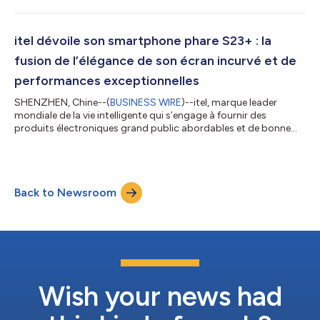
associant des avancées technologiques remarquables à une
grande efficacité, et s’adressant spécifiquement aux
utilisateurs des marchés émergents. L’itel A70 est doté d’une
série de caractéristiques impressionnantes. En mettant l’accent
itel dévoile son smartphone phare S23+ : la
sur l’accessi...
fusion de l’élégance de son écran incurvé et de
performances exceptionnelles
SHENZHEN, Chine--(
BUSINESS WIRE
)--itel, marque leader
mondiale de la vie intelligente qui s’engage à fournir des
produits électroniques grand public abordables et de bonne
qualité, a annoncé l’arrivée imminente de son smartphone phare
à écran incurvé, l’itel S23+. Combinant une technologie de
pointe et des fonctionnalités innovantes, l’itel S23+ est prêt à
révolutionner l’expérience du smartphone, le tout dans une
Back to Newsroom
gamme de prix incroyable. Découvrez l’avenir de la brillance
visuelle avec un écr...
Wish your news had