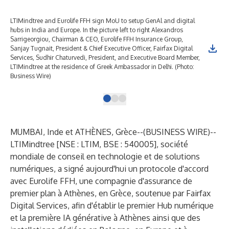
LTIMindtree and Eurolife FFH sign MoU to setup GenAl and digital
hubs in India and Europe. In the picture left to right Alexandros
Sarrigeorgiou, Chairman & CEO, Eurolife FFH Insurance Group,
Sanjay Tugnait, President & Chief Executive Officer, Fairfax Digital
Services, Sudhir Chaturvedi, President, and Executive Board Member,
LTIMindtree at the residence of Greek Ambassador in Delhi. (Photo:
Business Wire)
MUMBAI, Inde et ATHÈNES, Grèce--(
BUSINESS WIRE
)--
LTIMindtree
[NSE : LTIM, BSE : 540005], société
mondiale de conseil en technologie et de solutions
numériques, a signé aujourd'hui un protocole d'accord
avec Eurolife FFH, une compagnie d'assurance de
premier plan à Athènes, en Grèce, soutenue par Fairfax
Digital Services, afin d'établir le premier Hub numérique
et la première IA générative à Athènes ainsi que des