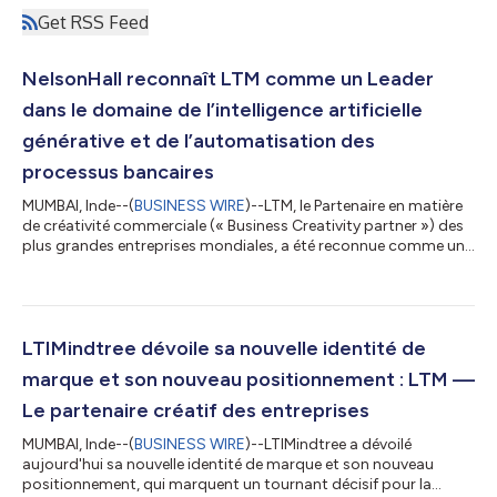
Get RSS Feed
NelsonHall reconnaît LTM comme un Leader
dans le domaine de l’intelligence artificielle
générative et de l’automatisation des
processus bancaires
MUMBAI, Inde--(
BUSINESS WIRE
)--LTM, le Partenaire en matière
de créativité commerciale (« Business Creativity partner ») des
plus grandes entreprises mondiales, a été reconnue comme un
Leader dans le segment de marché « Global » de l’évaluation
NEAT 2025 de NelsonHall portant sur l’IA générative (GenAI) et
l’automatisation des processus dans le secteur bancaire. Dans
le cadre NEAT, les Leaders sont des fournisseurs qui se
distinguent de leurs pairs par leur capacité à offrir des
LTIMindtree dévoile sa nouvelle identité de
avantages imméd...
marque et son nouveau positionnement : LTM —
Le partenaire créatif des entreprises
MUMBAI, Inde--(
BUSINESS WIRE
)--LTIMindtree a dévoilé
aujourd'hui sa nouvelle identité de marque et son nouveau
positionnement, qui marquent un tournant décisif pour la