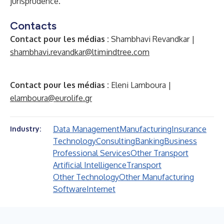
jurisprudence.
Contacts
Contact pour les médias
:
Shambhavi Revandkar |
shambhavi.revandkar@ltimindtree.com
Contact pour les médias
:
Eleni Lamboura |
elamboura@eurolife.gr
Data Management
Manufacturing
Insurance
Industry:
Technology
Consulting
Banking
Business
Professional Services
Other Transport
Artificial Intelligence
Transport
Other Technology
Other Manufacturing
Software
Internet