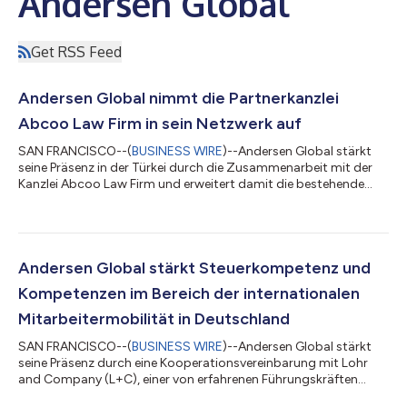
Andersen Global
Get RSS Feed
Andersen Global nimmt die Partnerkanzlei
Abcoo Law Firm in sein Netzwerk auf
SAN FRANCISCO--(
BUSINESS WIRE
)--Andersen Global stärkt
seine Präsenz in der Türkei durch die Zusammenarbeit mit der
Kanzlei Abcoo Law Firm und erweitert damit die bestehende
Plattform der Organisation in diesem Land um weitere
juristische Kompetenzen. Die im Jahr 2014 gegründete Kanzlei
Abcoo berät lokale und internationale Mandanten in einem
breiten Spektrum an Rechtsdienstleistungen und verfügt über
Erfahrung in den Bereichen Gesellschaftsrecht und M&A,
Andersen Global stärkt Steuerkompetenz und
Immobilien- und Baurecht, Streitbei...
Kompetenzen im Bereich der internationalen
Mitarbeitermobilität in Deutschland
SAN FRANCISCO--(
BUSINESS WIRE
)--Andersen Global stärkt
seine Präsenz durch eine Kooperationsvereinbarung mit Lohr
and Company (L+C), einer von erfahrenen Führungskräften
geleiteten Steuerberatungsplattform, die praxisnahe,