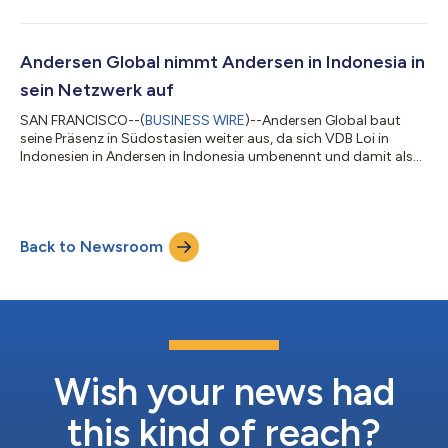
reaktionsschnelle Lösungen in den Bereichen Steuer-
Compliance, grenzüberschreitende Steuerfragen, internationale
Mitarbeitermobilität sowie Verrechnungspreise bietet. L+C hat
seinen Hauptsitz in Deutschland und ist auch in Österreich
Andersen Global nimmt Andersen in Indonesia in
vertreten. Das Unternehmen berät große mul...
sein Netzwerk auf
SAN FRANCISCO--(
BUSINESS WIRE
)--Andersen Global baut
seine Präsenz in Südostasien weiter aus, da sich VDB Loi in
Indonesien in Andersen in Indonesia umbenennt und damit als
neueste Mitgliedsfirma der Organisation beitritt. Andersen in
Indonesia bietet multinationalen Unternehmen und
ausländischen Investoren, die auf dem indonesischen Markt
tätig sind, Steuer- und Rechtsberatung an. Die Kanzlei verbindet
Back to Newsroom
jahrzehntelange Markterfahrung mit einem praxisorientierten
Ansatz, dessen Schwerpunkt auf d...
Wish your news had
this kind of reach?