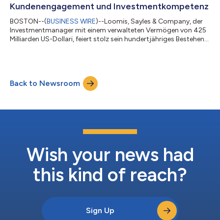
ein Vermögen von 3,5 Milliarden Eu...
Kundenengagement und Investmentkompetenz
BOSTON--(
BUSINESS WIRE
)--Loomis, Sayles & Company, der
Investmentmanager mit einem verwalteten Vermögen von 425
Milliarden US-Dollari, feiert stolz sein hundertjähriges Bestehen
und blickt auf eine lange Tradition unabhängigen Denkens und
unermüdlichen Engagements zurück, um Kunden beim
Erreichen ihrer Ziele zu unterstützen. Loomis Sayles wurde im
Januar 1926 gegründet und hat sich zu einem Unternehmen
Back to Newsroom
entwickelt, das über 1.000 institutionelle Kunden in 28 Ländern
betreut und differenziert...
Wish your news had
this kind of reach?
Sign Up