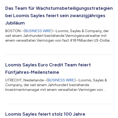
Das Team für Wachstumsbeteiligungsstrategien
bei Loomis Sayles feiert sein zwanzigjähriges
Jubiläum
BOSTON--(
BUSINESS WIRE
)--Loomis, Sayles & Company, der
seit einem Jahrhundert bestehende Vermögensverwalter mit
einem verwalteten Vermögen von fast 418 Milliarden US-Dollar,
feiert stolz das 20-jähriges Jubiläum der Strategien „Loomis
Sayles Large Cap Growth“ und „Loomis Sayles All Cap Growth“
sowie einen differenzierten Ansatz für Wachstumsaktienanlagen
unter der Leitung von Aziz V. Hamzaogullari, CFA, dem Gründer,
Chief Investment Officer und Portfoliomanager des Loomis
Loomis Sayles Euro Credit Team feiert
Sayles Growth Equi...
Fünfjahres-Meilensteine
UTRECHT, Niederlande--(
BUSINESS WIRE
)--Loomis, Sayles &
Company, der seit einem Jahrhundert bestehende
Investmentmanager mit einem verwalteten Vermögen von
363,8 Milliarden Euro, feiert die fünfjährigen Meilensteine seiner
Strategien Loomis Sayles Euro Credit und Loomis Sayles Euro
High Yield. Das von den Co-Leitern und Portfoliomanagern Rik
den Hartog und Pim van Mourik Broekman geführte Loomis
Sayles Euro Credit Team verwaltet über drei Strategien hinweg
Loomis Sayles feiert stolz 100 Jahre