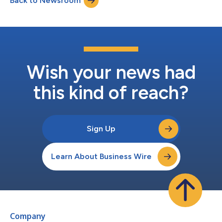
Back to Newsroom
多200,100股普通股，以覆盖超额配售需求（如果有的话）。 公
司打算将募集资金用于一般公司用途，包括营运资本、销售和营销
活动以及一般和行政事务。 这支股票预计将于2024年2月8日开始
在美国纽约证券交易所上市交易，股票代码为“PMNT”。此次发行
预计将于2024年2月12日完成，但尚需满足惯例成交条件。
ThinkEquity和Laidlaw & Company (UK) Ltd.担任此次发行的联合
簿记管理方。 与股票相关的S-1表注册声明已提交给美国证券交易
委员会(...
Wish your news had
this kind of reach?
Sign Up
Learn About Business Wire
Company