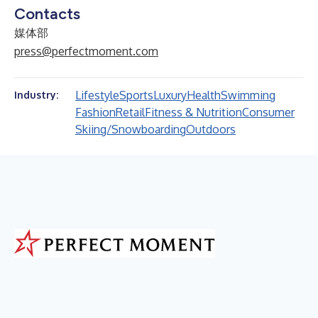
Contacts
媒体部
press@perfectmoment.com
Lifestyle
Sports
Luxury
Health
Swimming
Industry:
Fashion
Retail
Fitness & Nutrition
Consumer
Skiing/Snowboarding
Outdoors