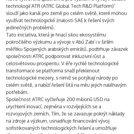
technologií ATR (ATRC Global Tech R&D Platform)“
slouží jako kanál pro země po celém světě, které mohou
využívat technologické znalosti SAE k řešení svých
jedinečných problémů.
Tato iniciativa, která je hnací silou ekosystému
pokročilého výzkumu a vývoje v Abú Zabí i v širším
měřítku Spojených arabských emirátů, podtrhuje závazek
společnosti ATRC podporovat inkluzivní růst a
celosvětovou prosperitu. V éře rychlé technologické
transformace se platforma snaží překlenout
technologické mezery, s nimiž se potýkají národy po
celém světě, a nabízí řešení šitá na míru jejich naléhavým
potřebám.
Společnost ATRC vyčleňuje 200 milionů USD na
urychlení inovací, zejména v rozvíjejících se a
rozvojových zemích. Tím, že se zavazuje pokrýt náklady
na zdroje a výzkum, usnadňuje financování vývoj
sofistikovaných technologických řešení a umožňuje