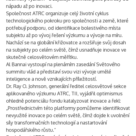
nápadu až po inovaci.
Společnost ATRC organizuje celý životní cyklus
technologického pokroku pro společnosti a země, které
potřebují podporu, od identifikace bolestivého místa
subjektu až po vývoj řešení výzkumu a vývoje na míru.
Nachází se na globální křižovatce a rozšiřuje svůj dosah
na subjekty po celém světě, čímž usnadňuje inovace ve
skutečně celosvětovém měřítku.
Al Bannai vystoupí na plenárním zasedání Světového
summitu vlád a představí svou vizi vývoje umělé
inteligence a nově vznikajících příležitostí.
Dr. Ray O. Johnson, generální ředitel celosvětové sekce
aplikovaného výzkumu ATRC, TII, vyjádřil optimismus
ohledně potenciálu fondu katalyzovat inovace a řekl:
„Prostřednictvím této platformy pomůžeme identifikovat
nevyužité inovace po celém světě, čímž dojde k uvolnění
síly transformačních technologií a nastartování
hospodářského růstu.“