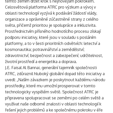
těmto zemím držet krok s nejnovějším pokrokem.
Celosvětová platforma ATRC pro výzkum a vývoj v
oblasti technologií vyzývá k podávání žádostí vlády,
organizace a oprávněné zúčastněné strany z celého
světa, přičemž prioritou je spolupráce a inkluzivita.
Prostřednictvím přísného hodnotícího procesu získají
podporu iniciativy, které jsou v souladu s posláním
platformy, a to v šesti prioritních odvětvích: letectví a
kosmonautika; potravinářství a zemědělství;
zdravotnictví; bezpečnost a zabezpečení; udržitelnost,
životní prostředí a energetika a doprava.
J.E. Faisal Al Bannai, generální tajemník společnosti
ATRC, zdůraznil hluboký globální dopad této iniciativy a
uvedl: „Naším závazkem je poskytnout každému národu
prostředky, které mu umožní prosperovat v tomto
technologicky vyspělém světě. Společnost ATRC je
připravena spolupracovat se zeměmi po celém světě a
využívat naše odborné znalosti v oblasti technologií k
řešení jejich problémů a ke společnému pokroku v éře