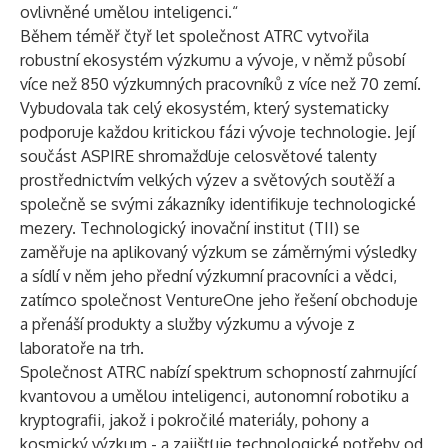
ovlivněné umělou inteligenci.“
Během téměř čtyř let společnost ATRC vytvořila
robustní ekosystém výzkumu a vývoje, v němž působí
více než 850 výzkumných pracovníků z více než 70 zemí.
Vybudovala tak celý ekosystém, který systematicky
podporuje každou kritickou fázi vývoje technologie. Její
součást ASPIRE shromažďuje celosvětové talenty
prostřednictvím velkých výzev a světových soutěží a
společně se svými zákazníky identifikuje technologické
mezery. Technologický inovační institut (TII) se
zaměřuje na aplikovaný výzkum se záměrnými výsledky
a sídlí v něm jeho přední výzkumní pracovníci a vědci,
zatímco společnost VentureOne jeho řešení obchoduje
a přenáší produkty a služby výzkumu a vývoje z
laboratoře na trh.
Společnost ATRC nabízí spektrum schopností zahrnující
kvantovou a umělou inteligenci, autonomní robotiku a
kryptografii, jakož i pokročilé materiály, pohony a
kosmický výzkum - a zajišťuje technologické potřeby od