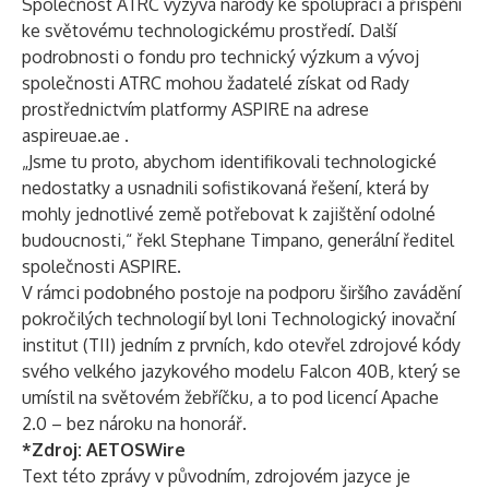
Společnost ATRC vyzývá národy ke spolupráci a přispění
ke světovému technologickému prostředí. Další
podrobnosti o fondu pro technický výzkum a vývoj
společnosti ATRC mohou žadatelé získat od Rady
prostřednictvím platformy ASPIRE na adrese
aspireuae.ae
.
„Jsme tu proto, abychom identifikovali technologické
nedostatky a usnadnili sofistikovaná řešení, která by
mohly jednotlivé země potřebovat k zajištění odolné
budoucnosti,“ řekl Stephane Timpano, generální ředitel
společnosti ASPIRE.
V rámci podobného postoje na podporu širšího zavádění
pokročilých technologií byl loni Technologický inovační
institut (TII) jedním z prvních, kdo otevřel zdrojové kódy
svého velkého jazykového modelu Falcon 40B, který se
umístil na světovém žebříčku, a to pod licencí Apache
2.0 – bez nároku na honorář.
*Zdroj:
AETOSWire
Text této zprávy v původním, zdrojovém jazyce je