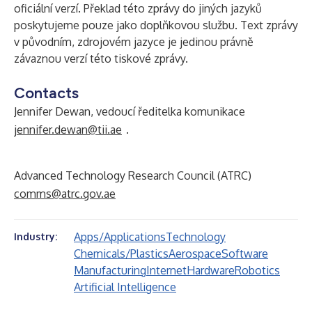
oficiální verzí. Překlad této zprávy do jiných jazyků
poskytujeme pouze jako doplňkovou službu. Text zprávy
v původním, zdrojovém jazyce je jedinou právně
závaznou verzí této tiskové zprávy.
Contacts
Jennifer Dewan, vedoucí ředitelka komunikace
jennifer.dewan@tii.ae
.
Advanced Technology Research Council (ATRC)
comms@atrc.gov.ae
Apps/Applications
Technology
Industry:
Chemicals/Plastics
Aerospace
Software
Manufacturing
Internet
Hardware
Robotics
Artificial Intelligence