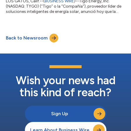
LOS GATOS, Calif.--(
BUSINESS WIRE
)--Tigo Energy, Inc.
(NASDAQ: TYGO) (“Tigo” o la “Compañía”), proveedor líder de
soluciones inteligentes de energía solar, anunció hoy que la
plataforma Predict+ ahora ofrece precios integrados en
tiempo real del mercado spot para los clientes de ISO en los
Estados Unidos. Predict+ proporciona a las empresas de
servicios públicos información detallada sobre la demanda de
Back to Newsroom
la red, la generación de energía renovable y la dinámica del
mercado energético, mejorando l...
Wish your news had
this kind of reach?
Sign Up
Learn About Business Wire