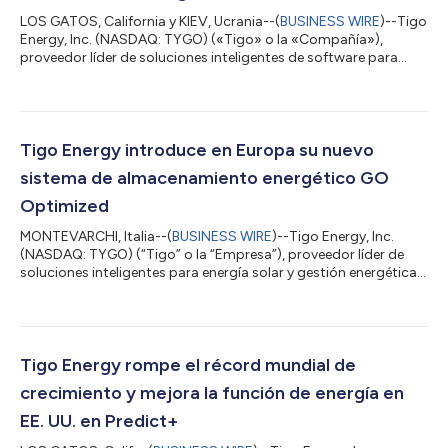
LOS GATOS, California y KIEV, Ucrania--(
BUSINESS WIRE
)--Tigo
Energy, Inc. (NASDAQ: TYGO) («Tigo» o la «Compañía»),
proveedor líder de soluciones inteligentes de software para
energía y sistemas solares, anunció hoy que la empresa
eléctrica ucraniana YASNO es el más reciente cliente del
segmento empresarial en implementar la plataforma Predict+
de Tigo. Esta plataforma energética basada en inteligencia
artificial permite a los operadores del sector eléctrico
Tigo Energy introduce en Europa su nuevo
adaptarse a los desafíos reales de la...
sistema de almacenamiento energético GO
Optimized
MONTEVARCHI, Italia--(
BUSINESS WIRE
)--Tigo Energy, Inc.
(NASDAQ: TYGO) (“Tigo” o la “Empresa”), proveedor líder de
soluciones inteligentes para energía solar y gestión energética,
anunció hoy que la batería GO Battery, componente del
sistema de almacenamiento de energía GO Optimized ESS, ya
está disponible para clientes del mercado europeo, en línea con
los compromisos de preventa asumidos tras su presentación
en abril de 2026. La Empresa realizará demostraciones en vivo
Tigo Energy rompe el récord mundial de
de GO Optimized ESS dur...
crecimiento y mejora la función de energía en
EE. UU. en Predict+