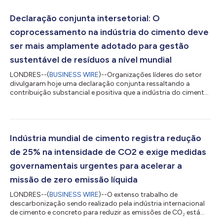
recebeu mais de 20 mil inscrições de fotógrafos profissionais e
amadores, bem como de usuários de smartphones, de todos
Declaração conjunta intersetorial: O
os continentes. A competição...
coprocessamento na indústria do cimento deve
ser mais amplamente adotado para gestão
sustentável de resíduos a nível mundial
LONDRES--(
BUSINESS WIRE
)--Organizações líderes do setor
divulgaram hoje uma declaração conjunta ressaltando a
contribuição substancial e positiva que a indústria do cimento
pode dar para enfrentar o desafio mundial urgente dos
resíduos não recicláveis e não reutilizáveis. A Global Cement
and Concrete Association (GCCA), a European Composites
Industry Association (EuCIA), a International Solid Waste
Association - Africa, a Mission Possible Partnership e o Global
Indústria mundial de cimento registra redução
Waste-to-Energy Research and Tech...
de 25% na intensidade de CO2 e exige medidas
governamentais urgentes para acelerar a
missão de zero emissão líquida
LONDRES--(
BUSINESS WIRE
)--O extenso trabalho de
descarbonização sendo realizado pela indústria internacional
de cimento e concreto para reduzir as emissões de CO₂ está