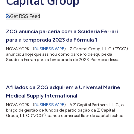
Capital Group
Get RSS Feed
ZCG anuncia parceria com a Scuderia Ferrari
para a temporada 2023 da Fórmula 1
NOVA YORK--(
BUSINESS WIRE
)--Z Capital Group, L.L.C. ("ZCG")
anunciou hoje que assinou como parceiro de equipe da
Scuderia Ferrari para a temporada de 2023. Por meio dessa
parceria, o logotipo da ZCG aparecerá na pintura do SF-23 a
partir do Grande Prêmio do Bahrein, a primeira etapa do
campeonato mundial de Fórmula 1 de 2023. "A ZCG
compartilha o compromisso constante da Scuderia Ferrari
com a inovação e a excelência", afirmou James Zenni,
Afiliados da ZCG adquirem a Universal Marine
fundador, presidente e diretor executivo da ZCG. "Esta...
Medical Supply International
NOVA YORK--(
BUSINESS WIRE
)--A Z Capital Partners, L.L.C., o
braço de gestão de fundos de participação da Z Capital
Group, L.L.C. ("ZCG"), banco comercial líder de capital fechado,
anunciou hoje que os afiliados da ZCG adquiriram a Universal
Marine Medical Supply International (“Unimed” ou a “Empresa”),
provedora líder global de soluções farmacêuticas e médicas