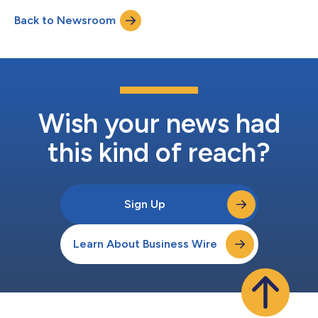
para a indústria marítima, atendendo tanto os mercados
Back to Newsroom
comerciais quanto cruzeiros. Os termos financeiros da
transação não foram divulga...
Wish your news had
this kind of reach?
Sign Up
Learn About Business Wire