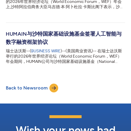
的2026年世界经济论坛（World Economic Forum，WEF）年会
的全球领袖们表示。 阿里布拉欣阁下进一步指出，重振全球增长
上,沙特阿拉伯商务大臣马吉德·本·阿卜杜拉·卡斯比阁下表示，沙特
离不开长期的对话与合作：“无论会议初衷多么美好，单凭一次会
将从全球供应链的持续变革中受益。 在题为“贸易的多种形态
议都无法解决所有全球性难题。但每次会议都是一次契机，让我们
（Many Shapes of Trade）”会议上，卡斯比阁下评论道：“当今的
能够坚定信...
贸易模式，正从公平贸易向管理型和规则驱动的模式转变。对于沙
特而言，我们拥有战略性的地理位置和丰富的资源，完全有潜力成
为一座桥梁型经济体。我们也可以成为连接各方经济的枢纽，与非
HUMAIN与沙特国家基础设施基金签署人工智能与
洲、欧洲和亚洲紧密相连，成为物流集散中心。” 在名为“旅行新地
数字融资框架协议
理：提升目的地地位，拓展机遇（The New Geography of Travel:
Elevating Destinations, Expanding Opportunity）”的会议中，沙
瑞士达沃斯--(
BUSINESS WIRE
)--(美国商业资讯)-- 在瑞士达沃斯
特旅游大臣艾哈迈德·哈提卜阁下表示：“联合国旅游组织预测，到
举行的2026年世界经济论坛（World Economic Forum，WEF）
2030年，游客数量将增长至20亿，这意味着将新增5亿游客。这
年会期间，HUMAIN公司与沙特国家基础设施基金（National
对沙特来说意义重大，无论是酒店运营商、投资者还是技术提供
Infrastructure Fund， Infra）宣布签署一项高达12亿美元的战略融
商，都将迎来巨大机遇。这是一个...
资框架协议，以支持沙特阿拉伯人工智能与数字基础设施项目的扩
展。 该框架协议明确了HUMAIN开发高达250兆瓦超大规模人工智
能数据中心容量的非约束性融资条款。这些数据中心将部署前沿的
Back to Newsroom
图形处理器（GPU），用于人工智能训练与推理，并为HUMAIN的
本地、区域及全球客户提供支持。 此外，Infra与HUMAIN还同意探
索设立人工智能数据中心投资平台。该平台将由双方共同主导，并
以结构化方式促进全球及本地机构投资者的参与，进一步推动
HUMAIN人工智能战略的规模化发展。 今日签署的框架协议凸显了
Infra作为关键合作伙伴，在加速交付支撑经济转型与长期生产力的
基础设施资产方面的重要作用。同时，也展现了HUMAIN致力于部
署可扩展计算能力，以满足对先进人工智能与数据处理服务日益增
Wish your news had
长的商...