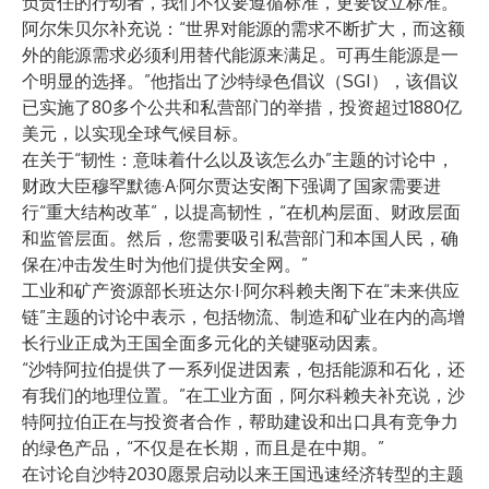
负责任的行动者，我们不仅要遵循标准，更要设立标准。”
阿尔朱贝尔补充说：“世界对能源的需求不断扩大，而这额
外的能源需求必须利用替代能源来满足。可再生能源是一
个明显的选择。”他指出了沙特绿色倡议（SGI），该倡议
已实施了80多个公共和私营部门的举措，投资超过1880亿
美元，以实现全球气候目标。
在关于“韧性：意味着什么以及该怎么办”主题的讨论中，
财政大臣穆罕默德·A·阿尔贾达安阁下强调了国家需要进
行“重大结构改革”，以提高韧性，“在机构层面、财政层面
和监管层面。然后，您需要吸引私营部门和本国人民，确
保在冲击发生时为他们提供安全网。”
工业和矿产资源部长班达尔·I·阿尔科赖夫阁下在“未来供应
链”主题的讨论中表示，包括物流、制造和矿业在内的高增
长行业正成为王国全面多元化的关键驱动因素。
“沙特阿拉伯提供了一系列促进因素，包括能源和石化，还
有我们的地理位置。”在工业方面，阿尔科赖夫补充说，沙
特阿拉伯正在与投资者合作，帮助建设和出口具有竞争力
的绿色产品，“不仅是在长期，而且是在中期。”
在讨论自沙特2030愿景启动以来王国迅速经济转型的主题