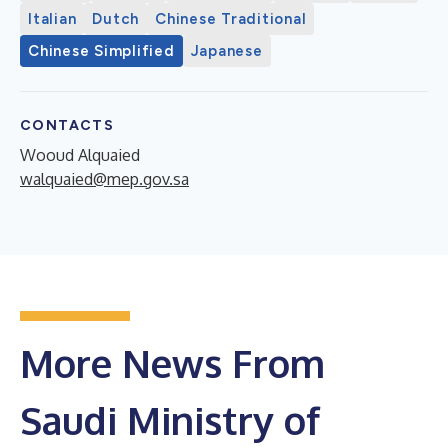
Italian
Dutch
Chinese Traditional
Chinese Simplified
Japanese
CONTACTS
Wooud Alquaied
walquaied@mep.gov.sa
More News From
Saudi Ministry of