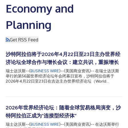
Economy and
Planning
Get RSS Feed
沙特阿拉伯将于2026年4月22日至23日主办世界经
济论坛全球合作与增长会议：建立共识，重振增长
瑞士达沃斯--(
BUSINESS WIRE
)--(美国商业资讯)-- 在瑞士达沃斯
举行的第56届世界经济论坛年会闭幕日宣布，沙特阿拉伯将于
2026年4月22日至23日在吉达主办世界经济论坛（World
Economic Forum，WEF）全球合作与增长会议（Global
Collaboration and Growth Meeting），主题为“建立共识，重振
增长（Building Common Ground and Reviving Growth）”。 沙
特经济和计划大臣费萨尔·阿里布拉欣阁下今日确认了这一高层世
界经济论坛定期会议的详情，该会议曾在2025年世界经济论坛年
2026年世界经济论坛：随着全球贸易格局演变，沙
会上宣布。 在地缘政治局势日益分化的背景下，阿里布拉欣阁下
特阿拉伯正成为“连接型经济体”
呼吁各方保持务实态度，加强合作，并表示：“稳定无法一蹴而
就，更无法用金钱购买。” “稳定需要筑牢根基、悉心培育、全力保
瑞士达沃斯--(
BUSINESS WIRE
)--(美国商业资讯)-- 在达沃斯举行
护、不断巩固并正确引领。稳定，是无可争议的必需。”他向在场