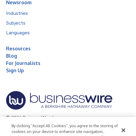
Newsroom
Industries
Subjects
Languages
Resources
Blog
For Journalists
Sign Up
© 2026 Business Wire, Inc.
By clicking “Accept All Cookies”, you agree to the storing of
Privacy Policy
Cookie Policy
Accessibility Statement
cookies on your device to enhance site navigation,