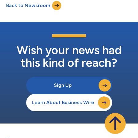
Back to Newsroom
neue Unternehmen DENTALIS Animal Health hat seinen
Hauptsitz in Montreal und wird geleitet von: CEO...
Wish your news had
this kind of reach?
Sign Up
Learn About Business Wire