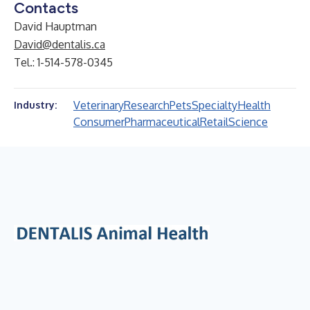
Contacts
David Hauptman
David@dentalis.ca
Tel.: 1-514-578-0345
Veterinary
Research
Pets
Specialty
Health
Industry:
Consumer
Pharmaceutical
Retail
Science