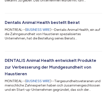
bekannt zu geben: Das Unternehmen wurde mit fünf
renommierten Gütesiegeln des Veterinary Oral Health Council
(VOHC®) ausgezeichnet, die seine Zahnsticks, Zahnpasta und
Kombinationsprodukte für Hunde abdecken. Dieser Meilenstein
etabliert Dentalis als weltweit führendes Unternehmen im
Bereich der Mundpflege für Haustiere mit Lösungen, die
Dentalis Animal Health bestellt Beirat
wirksam, schmackhaft und für alle Hundeg...
MONTREAL--(
BUSINESS WIRE
)--Dentalis Animal Health, ein auf
die Zahngesundheit von Haustieren spezialisiertes
Unternehmen, hat die Bestellung seines Beirats
bekanntgegeben. Michael Kelly Michael Kelly ist Branchenveteran
im Bereich Tierarzneimittel und verfügt über umfassende
internationale Geschäftserfahrung. Als Absolvent der Harvard
Business School und Cornell University begann Michael seine
Karriere bei Ciba-Geigy in der Schweiz. Nach der Ciba-Sandoz-
DENTALIS Animal Health entwickelt Produkte
Fusion war er schließlich bei Novartis in...
zur Verbesserung der Mundgesundheit von
Haustieren
MONTREAL--(
BUSINESS WIRE
)--Tiergesundheitsveteranen und
menschliche Zahnexperten haben sich zusammengeschlossen
und ein Start-up-Unternehmen gegründet, das sich der
Entwicklung ausgezeichneter Mundgesundheitspflegeprodukte
für Haustiere widmet und derzeit Produkte zur nicht-invasiven
Zahnsteinentfernung unter Verwendung einer exklusiven,
demonstrierten und patentierten Technologie entwickelt. Das