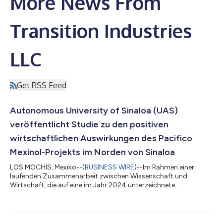
More News From
Transition Industries
LLC
Get RSS Feed
Autonomous University of Sinaloa (UAS)
veröffentlicht Studie zu den positiven
wirtschaftlichen Auswirkungen des Pacifico
Mexinol-Projekts im Norden von Sinaloa
LOS MOCHIS, Mexiko--(
BUSINESS WIRE
)--Im Rahmen einer
laufenden Zusammenarbeit zwischen Wissenschaft und
Wirtschaft, die auf eine im Jahr 2024 unterzeichnete
Kooperationsvereinbarung zwischen der Autonomous
University of Sinaloa (UAS) und Pacifico Mexinol (einer
Tochtergesellschaft von Transition Industries) zurückgeht,
veröffentlichte UAS die Ergebnisse einer Studie zu den