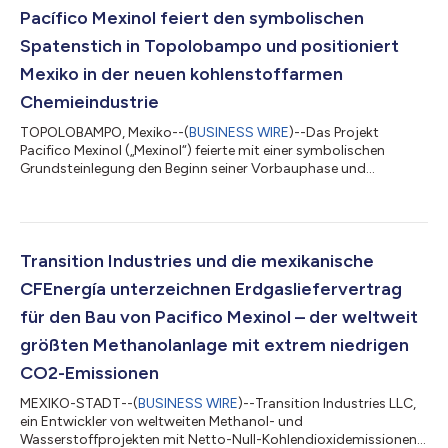
wirtschaftlichen Auswirkungen der größten Methanol-Anlage
Pacífico Mexinol feiert den symbolischen
der Welt mit extrem niedrigen CO2-Emissionen, die sich in der
Spatenstich in Topolobampo und positioniert
Näh...
Mexiko in der neuen kohlenstoffarmen
Chemieindustrie
TOPOLOBAMPO, Mexiko--(
BUSINESS WIRE
)--Das Projekt
Pacifico Mexinol („Mexinol“) feierte mit einer symbolischen
Grundsteinlegung den Beginn seiner Vorbauphase und
markierte den Start einer der weltweit bedeutendsten
Industrieinvestitionen in blaues und extrem kohlenstoffarmes
Methanol. Der Veranstaltung wohnten Diplomaten,
Behördenvertreter sowie nationale und internationale
Wirtschaftsführer bei, was die strategische Bedeutung des
Transition Industries und die mexikanische
Projekts für Mexiko und dessen Integration in die sich
CFEnergía unterzeichnen Erdgasliefervertrag
entwickeln...
für den Bau von Pacifico Mexinol – der weltweit
größten Methanolanlage mit extrem niedrigen
CO2-Emissionen
MEXIKO-STADT--(
BUSINESS WIRE
)--Transition Industries LLC,
ein Entwickler von weltweiten Methanol- und
Wasserstoffprojekten mit Netto-Null-Kohlendioxidemissionen,