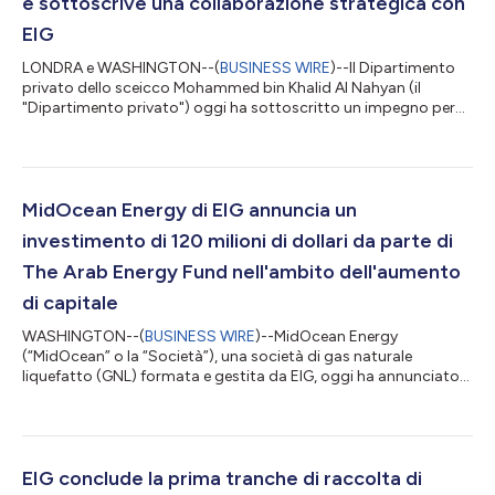
e sottoscrive una collaborazione strategica con
EIG
LONDRA e WASHINGTON--(
BUSINESS WIRE
)--Il Dipartimento
privato dello sceicco Mohammed bin Khalid Al Nahyan (il
"Dipartimento privato") oggi ha sottoscritto un impegno per
investire 1,13 miliardi di dollari USA in MidOcean Energy
("MidOcean" o la "Società"), società che opera nel settore del
gas naturale liquefatto (GNL) fondata e gestita da EIG. In
concomitanza con questo investimento, il Dipartimento
privato ed EIG hanno siglato una collaborazione strategica
MidOcean Energy di EIG annuncia un
focalizzata sull'aggregazione di cap...
investimento di 120 milioni di dollari da parte di
The Arab Energy Fund nell'ambito dell'aumento
di capitale
WASHINGTON--(
BUSINESS WIRE
)--MidOcean Energy
(“MidOcean” o la “Società”), una società di gas naturale
liquefatto (GNL) formata e gestita da EIG, oggi ha annunciato
un investimento azionario di 120 milioni di dollari da parte di
The Arab Energy Fund (‘’TAEF’’), importante istituto finanziario
a impatto multilaterale, nell'ambito del suo attuale aumento del
capitale azionario. L'investimento di TAEF rafforza
ulteriormente la base degli investitori di alta qualità di
EIG conclude la prima tranche di raccolta di