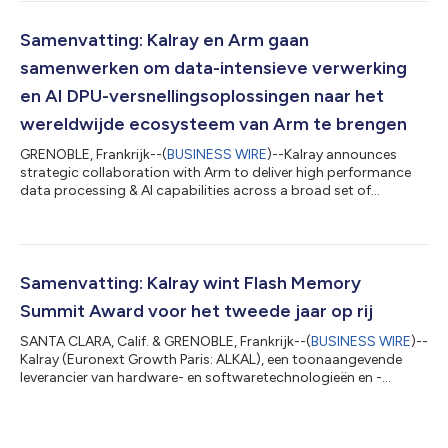
Platform dat specifiek is afgestemd op AI-gegevenskanalen. Nu
AI om nieuwe manieren vraagt om massale gegevensvolumes
op te nemen en toegankelijk te maken, helpt Ngenea voor AI om
Samenvatting: Kalray en Arm gaan
de prestaties op te drijven, het gegeve...
samenwerken om data-intensieve verwerking
en AI DPU-versnellingsoplossingen naar het
wereldwijde ecosysteem van Arm te brengen
GRENOBLE, Frankrijk--(
BUSINESS WIRE
)--Kalray announces
strategic collaboration with Arm to deliver high performance
data processing & AI capabilities across a broad set of
applications....
Samenvatting: Kalray wint Flash Memory
Summit Award voor het tweede jaar op rij
SANTA CLARA, Calif. & GRENOBLE, Frankrijk--(
BUSINESS WIRE
)--
Kalray (Euronext Growth Paris: ALKAL), een toonaangevende
leverancier van hardware- en softwaretechnologieën en -
oplossingen voor de hoogwaardige, datacentrische computer-
en opslagmarkten, is erkend als leider in de DPU-categorie
tijdens de 17e jaarlijkse Flash Memory Summit Awards-