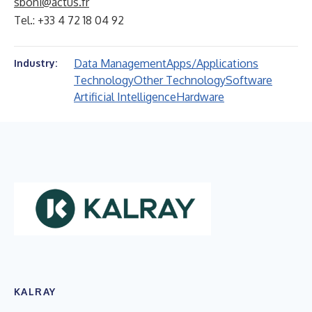
sboni@actus.fr
Tel.: +33 4 72 18 04 92
Data Management
Apps/Applications
Industry:
Technology
Other Technology
Software
Artificial Intelligence
Hardware
KALRAY