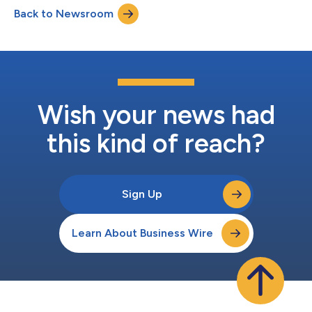
competitie. Flash Memory Summit (FMS) is 's werelds grootste
Back to Newsroom
internationale allesomvattende geheugen- en
opslagtentoonstelling, georganiseerd in het Santa...
Wish your news had
this kind of reach?
Sign Up
Learn About Business Wire