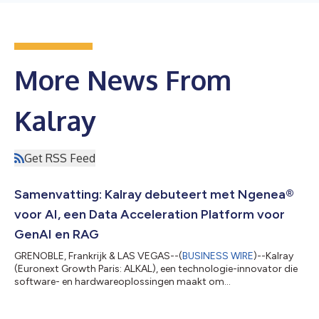
More News From
Kalray
Get RSS Feed
Samenvatting: Kalray debuteert met Ngenea®
voor AI, een Data Acceleration Platform voor
GenAI en RAG
GRENOBLE, Frankrijk & LAS VEGAS--(
BUSINESS WIRE
)--Kalray
(Euronext Growth Paris: ALKAL), een technologie-innovator die
software- en hardwareoplossingen maakt om
gegevensintensieve workflows te versnellen, kondigde Ngenea®
voor AI aan, een nieuwe editie van haar Data Acceleration