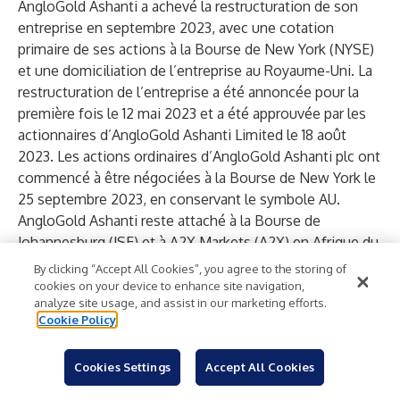
AngloGold Ashanti a achevé la restructuration de son
entreprise en septembre 2023, avec une cotation
primaire de ses actions à la Bourse de New York (NYSE)
et une domiciliation de l’entreprise au Royaume-Uni. La
restructuration de l’entreprise a été annoncée pour la
première fois le 12 mai 2023 et a été approuvée par les
actionnaires d’AngloGold Ashanti Limited le 18 août
2023. Les actions ordinaires d’AngloGold Ashanti plc ont
commencé à être négociées à la Bourse de New York le
25 septembre 2023, en conservant le symbole AU.
AngloGold Ashanti reste attaché à la Bourse de
Johannesburg (JSE) et à A2X Markets (A2X) en Afrique du
Sud, ainsi qu’à la Bourse du Ghana (GhSE) au Ghana, sur
By clicking “Accept All Cookies”, you agree to the storing of
chacune desquelles elle a maintenu des cotations
cookies on your device to enhance site navigation,
analyze site usage, and assist in our marketing efforts.
secondaires.
Cookie Policy
Comme indiqué dans l’annonce initiale, la
restructuration de l’entreprise a entraîné un certain
Cookies Settings
Accept All Cookies
nombre de paiements d’impôts en Afrique du Sud et en
Australie. Ces paiements d’impôts ont été évalués à