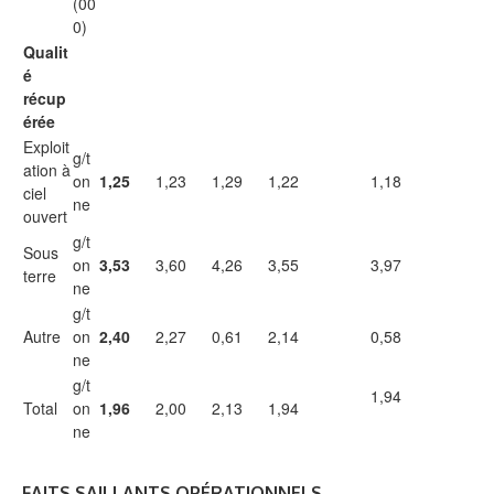
(00
0)
Qualit
é
récup
érée
Exploit
g/t
ation à
on
1,25
1,23
1,29
1,22
1,18
ciel
ne
ouvert
g/t
Sous
on
3,53
3,60
4,26
3,55
3,97
terre
ne
g/t
Autre
on
2,40
2,27
0,61
2,14
0,58
ne
g/t
1,94
Total
on
1,96
2,00
2,13
1,94
ne
FAITS SAILLANTS OPÉRATIONNELS