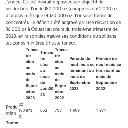
l’année, Cuiabá devrait dépasser son objectif de
production d’or de 180 000 oz (comprenant 60 000 oz
d’or gravimétrique et 120 000 oz d’or sous forme de
concentré). Le déficit a été aggravé par une réduction de
36 000 oz à Obuasi au cours du troisième trimestre de
2023, en raison des mauvaises conditions du sol dans
les zones minières à haute teneur.
Trimes
Trimes
Trimes
tre
tre
tre
Période de
Période de
clos
clos
clos
neuf mois se
neuf mois se
au
au
au
terminant au
terminant au
mois
mois
mois
mois de
mois de
de
de
de
Septembre
Septembre
Septe
Septe
Juin
20
2023
2022
mbre
mbre
23
2023
2022
oz
Produ
(00
673
652
738
1 909
1 971
ction
0)
Tonne