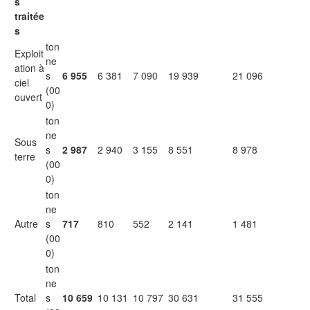
s
traitée
s
ton
Exploit
ne
ation à
s
6 955
6 381
7 090
19 939
21 096
ciel
(00
ouvert
0)
ton
ne
Sous
s
2 987
2 940
3 155
8 551
8 978
terre
(00
0)
ton
ne
Autre
s
717
810
552
2 141
1 481
(00
0)
ton
ne
Total
s
10 659
10 131
10 797
30 631
31 555