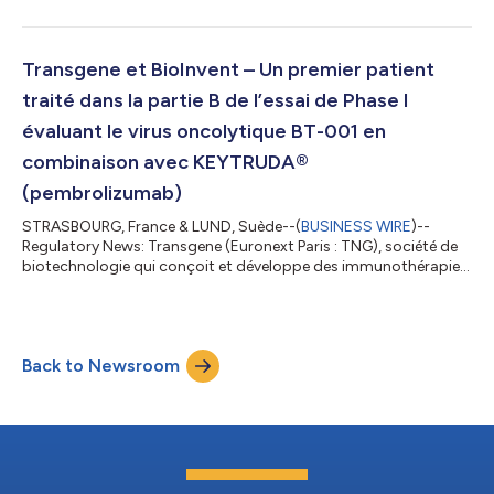
d’annoncer la nomination d’Arnaud Dubarry au poste de
Directeur Financier (Chief Financial Officer) à compter du 1er
janvier 2024. Arnaud Dubarry sera basé à Strasbourg et aura la
responsabilité de la stratégie, de la gestion et des opérations
Transgene et BioInvent – Un premier patient
financières de la So...
traité dans la partie B de l’essai de Phase I
évaluant le virus oncolytique BT-001 en
combinaison avec KEYTRUDA®
(pembrolizumab)
STRASBOURG, France & LUND, Suède--(
BUSINESS WIRE
)--
Regulatory News: Transgene (Euronext Paris : TNG), société de
biotechnologie qui conçoit et développe des immunothérapies
contre le cancer reposant sur des vecteurs viraux, et BioInvent
International AB (« BioInvent ») (Nasdaq Stockholm : BINV),
société de biotechnologie dédiée à la découverte et au
développement d’anticorps immunomodulateurs innovants
Back to Newsroom
contre le cancer, annoncent le traitement du premier patient de
la partie B de l’essai cliniq...