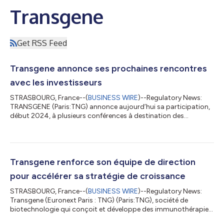
Transgene
Get RSS Feed
Transgene annonce ses prochaines rencontres
avec les investisseurs
STRASBOURG, France--(
BUSINESS WIRE
)--Regulatory News:
TRANSGENE (Paris:TNG) annonce aujourd’hui sa participation,
début 2024, à plusieurs conférences à destination des
investisseurs. Transgene ira à la rencontre des investisseurs
institutionnels internationaux spécialistes des sciences de la vie
dans le cadre de la 13ème édition du LifeSci Advisors Corporate
Access qui se tiendra à San Francisco du 8 au 10 janvier 2024,
en parallèle de la conférence J.P. Morgan Healthcare. La Société
Transgene renforce son équipe de direction
participer...
pour accélérer sa stratégie de croissance
STRASBOURG, France--(
BUSINESS WIRE
)--Regulatory News:
Transgene (Euronext Paris : TNG) (Paris:TNG), société de
biotechnologie qui conçoit et développe des immunothérapies
contre le cancer reposant sur des vecteurs viraux, a le plaisir