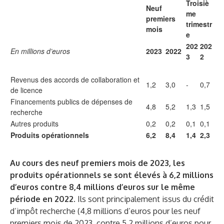
Troisiè
Neuf
me
premiers
trimestr
mois
e
202
202
En millions d’euros
2023
2022
3
2
Revenus des accords de collaboration et
1,2
3,0
-
0,7
de licence
Financements publics de dépenses de
4,8
5,2
1,3
1,5
recherche
Autres produits
0,2
0,2
0,1
0,1
Produits opérationnels
6,2
8,4
1,4
2,3
Au cours des neuf premiers mois de 2023, les
produits opérationnels se sont élevés à 6,2 millions
d’euros contre 8,4 millions d’euros sur le même
période en 2022.
Ils
sont principalement issus du crédit
d’impôt recherche (4,8 millions d’euros pour les neuf
premiers mois de 2023, contre 5,2 millions d’euros pour