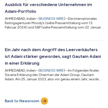
Ausblick für verschiedene Unternehmen im
Adani-Portfolio
AHMEDABAD, Indien--(
BUSINESS WIRE
)--Die internationalen
Ratingagenturen Moody’s (siehe Pressemitteilung vom 13.
Februar 2024) und S&P (siehe Pressemitteilung vom 22. Januar
2024) haben die Bewertungen für alle von verschiedenen
Unternehmen des Adani-Portfolios auf dem internationalen
Markt emittierten Wertpapiere bestätigt und den Ausblick auf
„stabil“ verbessert. Dies gewährleistet eine hohe Kreditqualität
mit stabilen und vorhersehbaren Cashflows für alle Emittenten
Ein Jahr nach dem Angriff des Leerverkäufers
des Adani-Komplexes. D...
ist Adani stärker geworden, sagt Gautam Adani
in einer Erklärung
AHMEDABAD, Indien--(
BUSINESS WIRE
)--Im Folgenden finden
Sie eine Erklärung des Chairman der Adani Group, Gautam
Adani: Am 25. Januar 2023, also vor genau einem Jahr, wurde
bekannt, dass ein Leerverkäufer in New York eine
Zusammenstellung von Anschuldigungen gegen die Adani-
Gruppe ins Netz gestellt hatte. Der Bericht enthielt dieselben
toten Behauptungen, die einige Kritiker wieder aufleben zu
Back to Newsroom
lassen versuchten, indem sie sie mit einer raffinierten
Zusammenstellung von selektiven Halbwahrheiten...