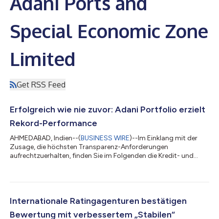
Adani Ports and
Special Economic Zone
Limited
Get RSS Feed
Erfolgreich wie nie zuvor: Adani Portfolio erzielt
Rekord-Performance
AHMEDABAD, Indien--(
BUSINESS WIRE
)--Im Einklang mit der
Zusage, die höchsten Transparenz-Anforderungen
aufrechtzuerhalten, finden Sie im Folgenden die Kredit- und
Ergebnisübersicht des Adani Portfolios für das Geschäftsjahr
2023-24. Die Performance im GJ24 und in den vergangenen
fünf Jahren zeugt von der Stärke und Stabilität des Adani
Portfolios und der robusten Entwicklung seiner Geschäfte, die
trotz aller externen Volatilitäten und Widrigkeiten weiterhin ein
Internationale Ratingagenturen bestätigen
starkes und beständiges Wachstum...
Bewertung mit verbessertem „Stabilen“