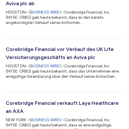
Aviva plc ab
HOUSTON--(
BUSINESS WIRE
)--Corebridge Financial, Inc.
(NYSE: CRBG) gab heute bekannt, dass es den bereits
angekündigten Verkauf seines britischen
Lebensversicherungsgeschäfts (firmierend als AIG Life Limited)
an Aviva plc. abgeschlossen hat. Die Transaktion ermöglicht es
Corebridge, sich auf Life & Retirement Produkte und Lösungen in
den Vereinigten Staaten zu konzentrieren. J.P. Morgan Securities
LLC fungierte als Finanzberater und Skadden, Arps, Slate,
Corebridge Financial vor Verkauf des UK Life
Meagher & Flom LLP als Rechtsbera...
Versicherungsgeschäfts an Aviva plc
HOUSTON--(
BUSINESS WIRE
)--Corebridge Financial, Inc.
(NYSE: CRBG) gab heute bekannt, dass das Unternehmen eine
endgültige Vereinbarung über den Verkauf seines britischen
Lebensversicherungsgeschäfts (namentlich AIG Life Limited) an
Aviva plc zu einem Gesamtpreis in Höhe von 460 Millionen £ in
bar getroffen hat. Der Verkauf wird voraussichtlich in der ersten
Jahreshälfte von 2024, vorbehaltlich der üblichen
Abschlussbedingungen, einschließlich der behördlichen
Corebridge Financial verkauft Laya Healthcare
Genehmigungen abgeschlossen. Peter...
an AXA
NEW YORK--(
BUSINESS WIRE
)--Corebridge Financial, Inc.
(NYSE: CRBG) gab heute bekannt, dass es eine endgültige