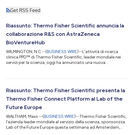
Get RSS Feed
Riassunto: Thermo Fisher Scientific annuncia la
collaborazione R&S con AstraZeneca
BioVentureHub
WILMINGTON, N.C.--(
BUSINESS WIRE
)--L'attività di ricerca
clinica PPD™ di Thermo Fisher Scientific, leader mondiale nei
servizi per la scienza, oggi ha annunciato una nuova
collaborazione di ricerca e sviluppo (R&S) con la BioVentureHub
di AstraZeneca a Gothenburg, Svezia. La collaborazione mira a
utilizzare le competenze congiunte di Thermo Fisher e
AstraZeneca per promuovere l'innovazione e rafforzare
l'ecosistema delle scienze della vita. Un team dedicato di
Riassunto: Thermo Fisher Scientific presenta la
Thermo Fisher condividerà la s...
Thermo Fisher Connect Platform al Lab of the
Future Europe
WALTHAM, Mass.--(
BUSINESS WIRE
)--Thermo Fisher Scientific,
l'azienda leader mondiale al servizio della scienza, sponsorizza
Lab of the Future Europe questa settimana ad Amsterdam,
Paesi Bassi, e dimostrerà come la Thermo Fisher™ Connect