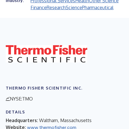
Professional Services
Health
Other Science
Industry:
Finance
Research
Science
Pharmaceutical
THERMO FISHER SCIENTIFIC INC.
NYSE:TMO
DETAILS
Headquarters:
Waltham, Massachusetts
Website:
www.thermofisher.com