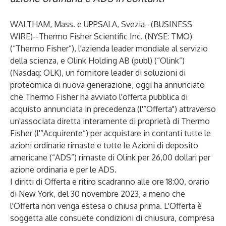
WALTHAM, Mass. e UPPSALA, Svezia--(
BUSINESS
WIRE
)--
Thermo Fisher Scientific Inc. (NYSE: TMO)
(“Thermo Fisher”), l'azienda leader mondiale al servizio
della scienza, e Olink Holding AB (publ) (“Olink”)
(Nasdaq: OLK), un fornitore leader di soluzioni di
proteomica di nuova generazione, oggi ha annunciato
che Thermo Fisher ha avviato l'offerta pubblica di
acquisto annunciata in precedenza (l'“Offerta") attraverso
un'associata diretta interamente di proprietà di Thermo
Fisher (l'“Acquirente”) per acquistare in contanti tutte le
azioni ordinarie rimaste e tutte le Azioni di deposito
americane (“ADS”) rimaste di Olink per 26,00 dollari per
azione ordinaria e per le ADS.
I diritti di Offerta e ritiro scadranno alle ore 18:00, orario
di New York, del 30 novembre 2023, a meno che
l'Offerta non venga estesa o chiusa prima. L'Offerta è
soggetta alle consuete condizioni di chiusura, compresa