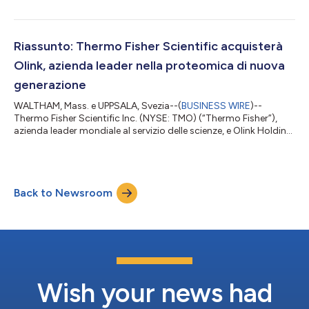
Platform della società può integrare i laboratori e prepararli per
il futuro. Dall'ambizione digitale all'intelligenza automatizzata
Nei settori farmaceutico e delle scienze della vita, la
trasformazione digitale non è più una questione di se è veloce,
Riassunto: Thermo Fisher Scientific acquisterà
ma di qua...
Olink, azienda leader nella proteomica di nuova
generazione
WALTHAM, Mass. e UPPSALA, Svezia--(
BUSINESS WIRE
)--
Thermo Fisher Scientific Inc. (NYSE: TMO) (“Thermo Fisher”),
azienda leader mondiale al servizio delle scienze, e Olink Holding
AB (publ) (“Olink”) (Nasdaq: OLK), importante fornitore di
soluzioni di proteomica di nuova generazione, oggi hanno
annunciato che la proposta di Thermo Fisher di acquistare
Olink per 26,00 dollari per azione ordinaria in contanti, ossia
Back to Newsroom
26,00 dollari per azione di deposito americana (ADS) in
contanti è stata approvata...
Wish your news had