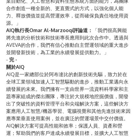
業自動化、人工智慧和資料生態系統方面的能力，為團隊
合作創造一種全新的、更直覺式的方式，以強化個人能
力、釋放價值並提高營運效率，從而確保負責任地使用資
源。」
AIQ執行長Omar Al-Marzooqi評論道：
「我們很高興能
將先進的分析技術和技術專長應用到此次合作中。透過與
AVEVA的合作，我們有信心推動自主營運領域的重大進步
並開發新技術，為工業的永續發展提供動力。」
-
完 -
關於AIQ
AIQ是一家總部位於阿布達比的創新技術先驅，致力於在
全球工業領域加速人工智慧驅動的進步，推動工業邁向永
續發展的未來。我們擁有一支由世界一流資料科學家和主
題專家組成的傑出團隊，專注於大規模地挖掘價值，開發
出了突破性的資料管理平台和尖端解決方案，這些解決方
案應用人工智慧/機器學習、電腦視覺和其他先進技術來因
應專業垂直使用案例，並在廣泛的營運場景中交付價值。
AIQ解決方案可提高性能和效率；保護人員、資產和營
運；幫助我們的客戶達成永續發展目標，並擴大人工智慧