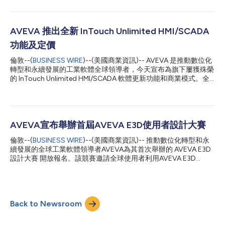
用軟體解決方案，專為船舶所有者和營運商設計，能夠將船舶資料
傳輸至岸上及更遠的地方。這項技術符合主要行業合規標準，使客
戶能夠建立經船級社批准的可靠數位流程，並自信地報告改善措施
對環境的影響。 隨著AVEVA在海事行業的客戶群不斷擴大，這家
AVEVA 推出全新 InTouch Unlimited HMI/SCADA
世界級的工業技術公司正致力於加強對全球海事數位化轉型的支
功能及定價
持。AVEVA致力於提供低風險、可靠和高效的船到岸資料管理解決
方案，最近與DNV的進一步合作展現了他們在這方面的承諾，並推
倫敦--(
BUSINESS WIRE
)--(美國商業資訊)-- AVEVA 是推動數位化
動了海事行業的數位化轉型。更新後的認證旨在支持全球船隊和海
轉型和永續發展的工業軟體全球領導者，今天宣布為旗下屢獲殊榮
上運營商實現脫碳，實現更精益高效的營運。 設計驗證包括D-INF
的 InTouch Unlimited HMI/SCADA 軟體更新功能和商業模式。全
(DNV-CG-0564)以及相關的網路安全規則(DNV-RU-SHIP Pt.6
新功能、最佳化的商業模式和定價，不管是終端使用者、原始設備
Ch.5 Sec.21和DNV-RU-SHIP Pt.6 Ch.11 Sec.1)。這使AVEV...
製造商（OEM）和系統整合商（SI），都能更加輕鬆地開發和擴充
從邊緣到雲端的 HMI/SCADA 應用程式，而且還能夠進行整合分析
和連接 CONNECT（AVEVA 的工業智慧平台）。 AVEVA InTouch
Unlimited 為系統整合商提供當今市場上堪稱最為全方位的
AVEVA宣布舉辦首屆AVEVA E3D使用者設計大賽
HMI/SCADA 技術套裝軟體。這個全包式授權軟體套件提供永久和
倫敦--(
BUSINESS WIRE
)--(美國商業資訊)-- 推動數位化轉型和永
訂閱兩種模式，皆具有無限制標籤、用戶端和可擴充性。InTouch
續發展的全球工業軟體領導者AVEVA為其首次舉辦的 AVEVA E3D
Unlimited 軟體套件具有全面的流程歷史記錄和報告功能，讓使用
設計大賽 開放報名。該競賽邀請全球使用者利用AVEVA E3D
者有能力可以收集和發掘來自企業、多家廠房和系統的資料，進而
Design的人工智慧(AI)和機器學習(ML)模組建立創新解決方案，以
善用資料重要價值。現代化的開發工具現在免費提供，包括用來提
因應其組織面臨的業務挑戰。 AVEVA E3D Design是全球技術最先
升設計效率的預建範本，以及利用 OPC-UA 和 MQTT 等業界標準
進的3D設計解決方案，適用於多個產業。它促成了強大的視覺
協定簡化標籤和應用程式開發的工作流程。 系統整...
化、無衝突、跨領域3D設計，並能快速生成精確的圖紙和報告，
Back to Newsroom
從而降低新建和改建資本專案的成本、時間和商業風險。 本次競
賽將為AVEVA軟體的工程使用者提供一個平台，展示他們在工業應
用領域的AI/ML技能。它將突顯全球優秀使用者庫，以及解決方案