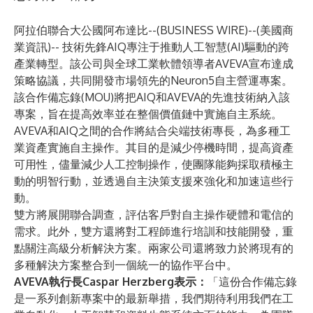
阿拉伯聯合大公國阿布達比--(
BUSINESS WIRE
)--
(美國商
業資訊)-- 技術先鋒AIQ專注于推動人工智慧(AI)驅動的跨
產業轉型。該公司與全球工業軟體領導者AVEVA宣布達成
策略協議，共同開發市場領先的Neuron5自主營運專案。
該合作備忘錄(MOU)將把AIQ和AVEVA的先進技術納入該
專案，旨在提高效率並在整個價值鏈中實施自主系統。
AVEVA和AIQ之間的合作將結合尖端技術專長，為多種工
業資產實施自主操作。其目的是減少停機時間，提高資產
可用性，儘量減少人工控制操作，使團隊能夠採取積極主
動的明智行動，並透過自主決策支援來強化和加速這些行
動。
雙方將展開聯合調查，評估客戶對自主操作硬體和電信的
需求。此外，雙方還將對工程師進行培訓和技能開發，重
點關注高級分析解決方案。兩家公司還將致力於將現有的
多種解決方案整合到一個統一的協作平台中。
AVEVA執行長Caspar Herzberg表示：
「這份合作備忘錄
是一系列創新專案中的最新舉措，我們期待利用我們在工