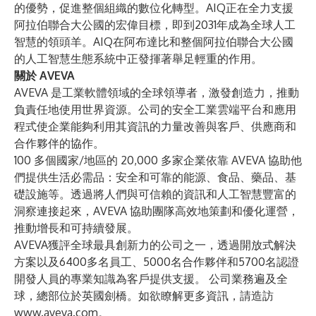
的優勢，促進整個組織的數位化轉型。AIQ正在全力支援
阿拉伯聯合大公國的宏偉目標，即到2031年成為全球人工
智慧的領頭羊。AIQ在阿布達比和整個阿拉伯聯合大公國
的人工智慧生態系統中正發揮著舉足輕重的作用。
關於 AVEVA
AVEVA 是工業軟體領域的全球領導者，激發創造力，推動
負責任地使用世界資源。公司的安全工業雲端平台和應用
程式使企業能夠利用其資訊的力量改善與客戶、供應商和
合作夥伴的協作。
100 多個國家/地區的 20,000 多家企業依靠 AVEVA 協助他
們提供生活必需品：安全和可靠的能源、食品、藥品、基
礎設施等。透過將人們與可信賴的資訊和人工智慧豐富的
洞察連接起來，AVEVA 協助團隊高效地策劃和優化運營，
推動增長和可持續發展。
AVEVA獲評全球最具創新力的公司之一，透過開放式解決
方案以及6400多名員工、5000名合作夥伴和5700名認證
開發人員的專業知識為客戶提供支援。 公司業務遍及全
球，總部位於英國劍橋。如欲瞭解更多資訊，請造訪
www.aveva.com
。