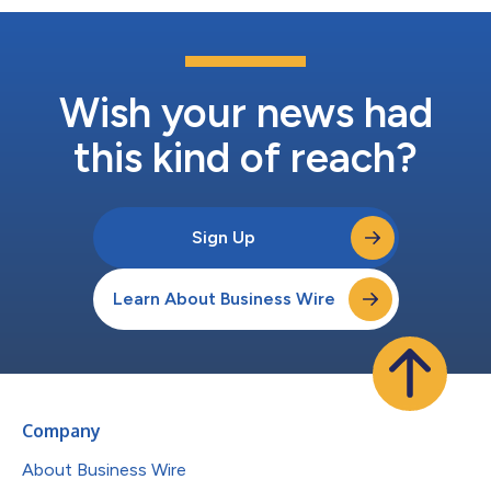
的最具創新性的使用案例。比賽針對能源、石油和天然氣、化工、
採礦、礦物與金屬加工(MMM)、水利和海事領域的工程師開放報
名。 AVEVA E3D Design研發總監Stephen Burrows評論道：「本
次競賽旨在展示解決方案在因應業務挑戰方面的多種用途以及E3D
社群的聰明才智。AVEVA 軟體使用者的卓越能力、熱情和創造力
Wish your news had
總是令我印象深...
this kind of reach?
Sign Up
Learn About Business Wire
Company
About Business Wire