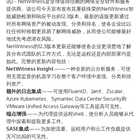
讯)--
NetWitness
是全球值得信赖的网络安全软件和服务
提供商。该公司今天宣布发布其屡获殊荣的NetWitness智
能威胁检测和响应平台的12.3版本。最新的该版更新通过
对所有网络资产的被动发现、分类和排名，使各企业比以
往任何时候都更容易了解网络威胁，从而使公司能够最好
地优先考虑潜在风险。
NetWitness的12.3版本更新还能够使各企业更清楚地了解
其分布式团队的工作方式，无论是远程还是内部部署均是
如此。完整的更新内容包括：
NetWitness Insight
——一种全新的云分析服务，可使
用无需监督的机器学习在整个客户环境中发现、分类和排
列资产。
额外的日志集成
——可使用FluentD、Jamf、Zscaler、
Azure Kubernetes、Symantec Data Center Security和
VMware Unified Access Gateway等工具提高可见性。
端点增强
——为代理提供远程shell，使分析人员能够从代
理中探索和提取更多工件。
SASE集成
——为加密流量、远程用户和云工作负载提供
无可比拟的可见性。