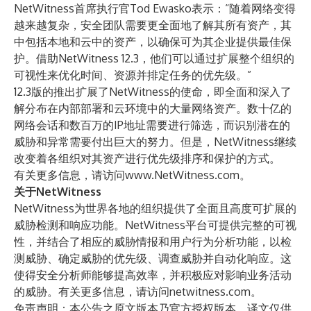
NetWitness首席执行官Tod Ewasko表示：“随着网络变得
越来越复杂，安全团队需要更全面地了解其所有资产，其
中包括本地和云中的资产，以确保可为其企业提供最佳保
护。借助NetWitness 12.3，他们可以通过扩展整个组织的
可视性来优化时间、资源并排定任务的优先级。”
12.3版的推出扩展了NetWitness的使命，即全面和深入了
解分布在内部部署和云环境中的大量网络资产。数十亿的
网络会话和数百万的IP地址需要进行筛选，而识别潜在的
威胁和异常需要付出巨大的努力。但是，NetWitness继续
改变着各组织对其资产进行优先级排序和保护的方式。
有关更多信息，请访问
www.NetWitness.com
。
关于NetWitness
NetWitness为世界各地的组织提供了全面且高度可扩展的
威胁检测和响应功能。NetWitness平台可提供完整的可视
性，并结合了相应的威胁情报和用户行为分析功能，以检
测威胁、确定威胁的优先级、调查威胁并自动化响应。这
使得安全分析师能够提高效率，并积极应对影响业务活动
的威胁。有关更多信息，请访问
netwitness.com
。
免责声明：本公告之原文版本乃官方授权版本。译文仅供