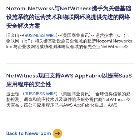
能和全球市场占有率而在领先的安全信息与事件管理（SIEM）和
网络检测与响应（NDR）报告中获得高度评价。 NetWitness首席
Nozomi Networks与NetWitness携手为关键基础
执行官Ken Naumann表示：“能获得业界领先分析师的如此赞誉让
设施系统的运营技术和物联网环境提供先进的网络
我们倍感兴奋。这一认可以及平台12.5版的发布都证明了我们的全
球团队致力于提供顶级安全解决方案，帮助客户保护其最重要的数
安全解决方案
据和基础设施的决心。” 行业分析报告 根据IDC、Gartner和
旧金山--(
BUSINESS WIRE
)--(美国商业资讯)-- 运营技术（OT）、
KuppingerCole的报告，NetWitness在多个关键行业类别中表现出
物联网（IoT）和关键基础设施安全领域的翘楚Nozomi Networks
色。IDC指出NetWitness在面向大型企业和复杂环境的SIEM和NDR
Inc.与企业级网络威胁检测和响应领域的领先企业NetWitness今天
方面占优，而KuppingerCole则认可了NetWitness在...
宣布，双方已携手合作，为OT和信息技术（IT）解决方案提供统
一的安全性和可视性。集成OT数据可大大提高安全运营中心
（SOC）的效率，NetWitness通过该中心保护企业免于遭受复杂
的网络威胁。 NetWitness首席产品官Tod Ewasko表
示：“NetWitness的一个关键差异化优势在于其对企业数据的彻底
NetWitness现已支持AWS AppFabric以提高SaaS
可视性，无论是日志、网络或端点等各种类型，还是在内部、云端
应用程序的安全性
或是混合存储位置。将关键的OT和IoT数据整合到威胁检测、调查
和响应功能中，可以提高SOC的效率，保护日益重要的攻击途
波士顿--(
BUSINESS WIRE
)--(美国商业资讯)-- 全球值得信赖的威
径。” Nozomi Networks是公认的OT和IoT安全领域的市场领导
胁检测、调查和响应技术以及事件响应服务提供商NetWitness今
者，因其卓越的运营可视性、先进的OT和IoT威胁检测以及跨部署
天宣布，该公司应用程序已与AWS AppFabric集成。AWS
优势而备受推崇。Nozomi Networks解决方案为能源、制造、采
AppFabric是Amazon Web Services (AWS) 的一项新服务，可快
矿、运输、公用事业、楼宇自动化、智能城市和关键基础设施等领
速连接软件即服务 (SaaS) 应用程序以提高生产力和安全性。 将安
域数千套装...
全解决方案与SaaS应用程序集成在一起耗费时间长，而且容易出
现错误。每个集成都需要进行定制开发、落实部署、提供安全措施
Back to Newsroom
和持续维护。但AWS AppFabric通过提供标准化“后机”以及用于将
SaaS应用程序连接到安全解决方案的统一数据模型，提供了简化