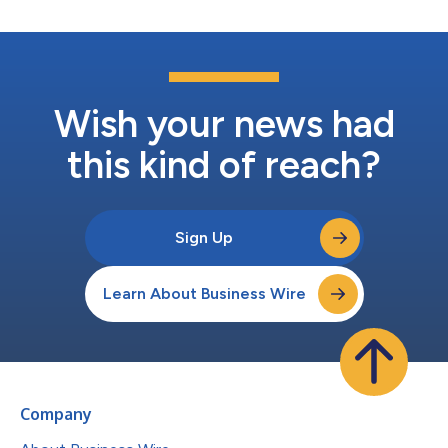
的解决方案。这样做的目的是简化集成过程、实现快速部署并提供
全面的安全性。 NetWitness认识到需要持续整合对新兴技术和解
决方案的支持。 NetWitness与AWS AppFabric 的集成可以消除潜
在的盲点并加快采用有价值的面向业务的应用程序。借助 AWS
AppFabric，客户可以使用关键的新技术来提高其安全可观测性，
而NetWitness从一开始就为帮助客户做...
Wish your news had
this kind of reach?
Sign Up
Learn About Business Wire
Company