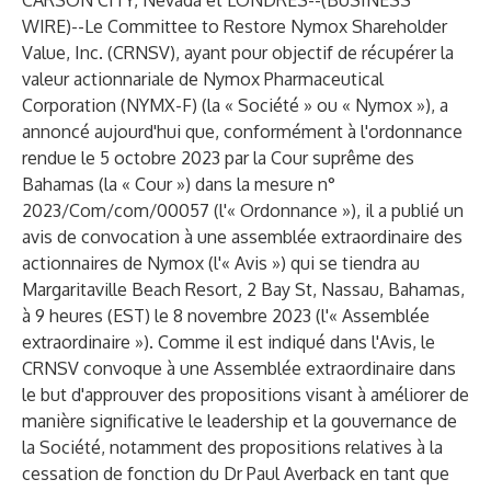
CARSON CITY, Nevada et LONDRES--(
BUSINESS
WIRE
)--
Le Committee to Restore Nymox Shareholder
Value, Inc.
(CRNSV), ayant pour objectif de récupérer la
valeur actionnariale de Nymox Pharmaceutical
Corporation (NYMX-F) (la « Société » ou « Nymox »), a
annoncé aujourd'hui que, conformément à l'ordonnance
rendue le 5 octobre 2023 par la Cour suprême des
Bahamas (la « Cour ») dans la mesure n°
2023/Com/com/00057 (l'« Ordonnance »), il a publié un
avis de convocation à une assemblée extraordinaire des
actionnaires de Nymox (l'« Avis ») qui se tiendra au
Margaritaville Beach Resort, 2 Bay St, Nassau, Bahamas,
à 9 heures (EST) le 8 novembre 2023 (l'« Assemblée
extraordinaire »). Comme il est indiqué dans l'Avis, le
CRNSV convoque à une Assemblée extraordinaire dans
le but d'approuver des propositions visant à améliorer de
manière significative le leadership et la gouvernance de
la Société, notamment des propositions relatives à la
cessation de fonction du Dr Paul Averback en tant que