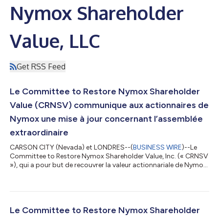
Nymox Shareholder
Value, LLC
Get RSS Feed
Le Committee to Restore Nymox Shareholder
Value (CRNSV) communique aux actionnaires de
Nymox une mise à jour concernant l’assemblée
extraordinaire
CARSON CITY (Nevada) et LONDRES--(
BUSINESS WIRE
)--Le
Committee to Restore Nymox Shareholder Value, Inc. (« CRNSV
»), qui a pour but de recouvrer la valeur actionnariale de Nymox
Pharmaceutical Corporation (NYMX-F) (la « Société » ou «
Nymox »), a publié aujourd’hui à l’intention des actionnaires de
Nymox la déclaration suivante concernant l’assemblée
extraordinaire des actionnaires initialement prévue le 8
novembre 2023 (« l’assemblée extraordinaire »), qu’elle a
Le Committee to Restore Nymox Shareholder
valablement convoquée conformém...