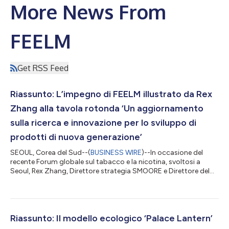
More News From
FEELM
Get RSS Feed
Riassunto: L’impegno di FEELM illustrato da Rex
Zhang alla tavola rotonda ‘Un aggiornamento
sulla ricerca e innovazione per lo sviluppo di
prodotti di nuova generazione’
SEOUL, Corea del Sud--(
BUSINESS WIRE
)--In occasione del
recente Forum globale sul tabacco e la nicotina, svoltosi a
Seoul, Rex Zhang, Direttore strategia SMOORE e Direttore del
personale FEELM, è intervenuto nel corso di una tavola rotonda
“Un aggiornamento sulla ricerca e innovazione per lo sviluppo di
prodotti di nuova generazione (NPG)” e ha fornito un
aggiornamento in merito correlato all’impegno di FEELM. Nella
sua qualità di direttore strategia globale presso SMOORE e
Riassunto: Il modello ecologico ‘Palace Lantern’
responsabile della f...