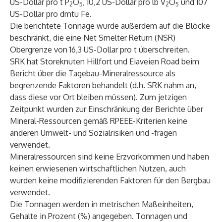
US-Dollar pro t P
O
, 10,2 US-Dollar pro lb V
O
und 107
2
5
2
5
US-Dollar pro dmtu Fe.
Die berichtete Tonnage wurde außerdem auf die Blöcke
beschränkt, die eine Net Smelter Return (NSR)
Obergrenze von 16,3 US-Dollar pro t überschreiten.
SRK hat Storeknuten Hillfort und Eiaveien Road beim
Bericht über die Tagebau-Mineralressource als
begrenzende Faktoren behandelt (d.h. SRK nahm an,
dass diese vor Ort bleiben müssen). Zum jetzigen
Zeitpunkt wurden zur Einschränkung der Berichte über
Mineral-Ressourcen gemäß RPEEE-Kriterien keine
anderen Umwelt- und Sozialrisiken und -fragen
verwendet.
Mineralressourcen sind keine Erzvorkommen und haben
keinen erwiesenen wirtschaftlichen Nutzen, auch
wurden keine modifizierenden Faktoren für den Bergbau
verwendet.
Die Tonnagen werden in metrischen Maßeinheiten,
Gehalte in Prozent (%) angegeben. Tonnagen und