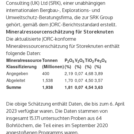
Consulting (UK) Ltd (SRK), einer unabhängigen
internationalen Bergbau-, Explorations- und
Umweltschutz-Beratungsfirma, die zur SRK Group
gehört, gemäß dem JORC-Berichtsstandard erstellt.
Mineralressourcenschätzung für Storeknuten
Die aktualisierte JORC-konforme
Mineralressourcenschätzung für Storeknuten enthält
folgende Daten:
Mineralressource
Tonnen
P
O
V
O
TiO
Fe
O
2
5
2
5
2
3
4
Klassifizierung
(Millionen)
(%)
(%)
(%)
(%)
Angegeben
400
2,19
0,07
4,68
3,89
Abgeleitet
1,538
1,70
0,07
4,50
3,57
Summe
1,938
1,81
0,07
4,54
3,63
Die obige Schätzung enthält Daten, die bis zum 6. April
2023 verfügbar waren. Die Daten stammen von
insgesamt 15.171 untersuchten Proben aus 64
Bohrlöchern, die Teil eines im September 2020
angestoßenen Programms waren.