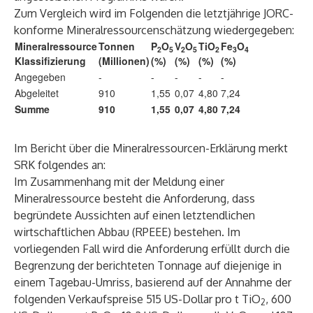
Zum Vergleich wird im Folgenden die letztjährige JORC-
konforme Mineralressourcenschätzung wiedergegeben:
Mineralressource
Tonnen
P
O
V
O
TiO
Fe
O
2
5
2
5
2
3
4
Klassifizierung
(Millionen)
(%)
(%)
(%)
(%)
Angegeben
-
-
-
-
-
Abgeleitet
910
1,55
0,07
4,80
7,24
Summe
910
1,55
0,07
4,80
7,24
Im Bericht über die Mineralressourcen-Erklärung merkt
SRK folgendes an:
Im Zusammenhang mit der Meldung einer
Mineralressource besteht die Anforderung, dass
begründete Aussichten auf einen letztendlichen
wirtschaftlichen Abbau (RPEEE) bestehen. Im
vorliegenden Fall wird die Anforderung erfüllt durch die
Begrenzung der berichteten Tonnage auf diejenige in
einem Tagebau-Umriss, basierend auf der Annahme der
folgenden Verkaufspreise 515 US-Dollar pro t TiO
, 600
2