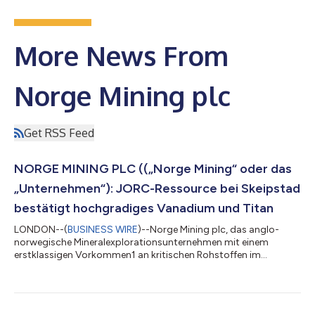
More News From
Norge Mining plc
Get RSS Feed
NORGE MINING PLC ((„Norge Mining“ oder das
„Unternehmen“): JORC-Ressource bei Skeipstad
bestätigt hochgradiges Vanadium und Titan
LONDON--(
BUSINESS WIRE
)--Norge Mining plc, das anglo-
norwegische Mineralexplorationsunternehmen mit einem
erstklassigen Vorkommen1 an kritischen Rohstoffen im
Südwesten Norwegens, veröffentlicht eine aktualisierte für die
Skeipstad-Lagerstätte. Hierbei handelt es sich um eine
Satellitenlagerstätte in der Nähe der Storeknuten-Entdeckung
des Unternehmens. Die Lagerstätte Skeipstad unterscheidet