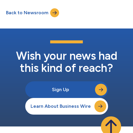
verantwortungsbewusstes Handeln im Jahr 2021. Bei Norge
Mining konzentriert man sich auf drei für die EU kritische
Back to Newsroom
Rohstoffe: Phosphat, Vanadium und Titan. Diese Rohstoffe sind
für Europa von großer strategischer Bedeutung, etwa für die
grüne...
Wish your news had
this kind of reach?
Sign Up
Learn About Business Wire