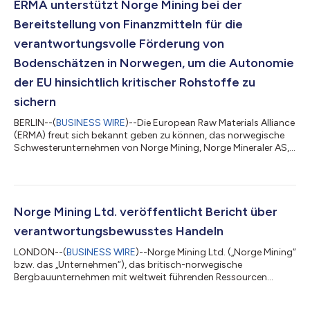
sich geologisch von Storeknuten und anderen
ERMA unterstützt Norge Mining bei der
Explorationszielen im Weltklasse-Explorationsprojekt Bjerkr...
Bereitstellung von Finanzmitteln für die
verantwortungsvolle Förderung von
Bodenschätzen in Norwegen, um die Autonomie
der EU hinsichtlich kritischer Rohstoffe zu
sichern
BERLIN--(
BUSINESS WIRE
)--Die European Raw Materials Alliance
(ERMA) freut sich bekannt geben zu können, das norwegische
Schwesterunternehmen von Norge Mining, Norge Mineraler AS,
bei der Exploration und Produktion von Vanadium, Phosphat
und dessen Folgeprodukt Phosphor sowie Titan in Norwegen zu
unterstützen. All diese Rohstoffe stehen auf der Liste der
kritischen Rohstoffe 2020 der Europäischen Union, was ihre
strategische Bedeutung für eine resiliente europäische
Norge Mining Ltd. veröffentlicht Bericht über
Wirtschaft unterstreicht. Die...
verantwortungsbewusstes Handeln
LONDON--(
BUSINESS WIRE
)--Norge Mining Ltd. („Norge Mining“
bzw. das „Unternehmen“), das britisch-norwegische
Bergbauunternehmen mit weltweit führenden Ressourcen
kritischer Rohstoffe im Südwesten Norwegens, meldet die
Veröffentlichung seines Berichts über