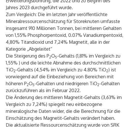
Erweiterungsbohrung, die 2022 und zu Beginn des
Jahres 2023 durchgeführt wurde.
Zum Vergleich: Die im letzten Jahr veröffentlichte
Mineralressourcenschätzung für Storeknuten umfasste
insgesamt 910 Millionen Tonnen, bei mittleren Gehalten
von 1,55% Phosphorpentoxid, 0.07% Vanadiumpentoxid,
4,80% Titandioxid und 7,24% Magnetit, alle in der
Kategorie „Abgeleitet“
Die Steigerung des P
O
-Gehalts (1,81% im Vergleich zu
2
5
1,55% ) und die leichte Abnahme des durchschnittlichen
TiO
-Gehalts (4,54% im Vergleich zu 4.80% TiO
) ist
2
2
vorwiegend auf die Einbeziehung von Bereichen mit
höheren P
O
-Gehalten und niedrigeren TiO
-Gehalten
2
5
2
zurückzuführen als im Februar 2022.
Die Änderung des mittleren Magnetit-Gehalts (3,63% im
Vergleich zu 7,24%) spiegelt neu einbezogene
mineralogische Daten wider, die die Berechnung für die
Einschätzung des Magnetit-Gehalts verändert haben.
Die aktualisierte Ressourcenschätzung wurde von SRK