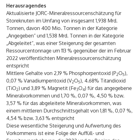
Herausragendes
Aktualisierte JORC-Mineralressourcenschätzung für
Storeknuten im Umfang von insgesamt 1,938 Mrd.
Tonnen, davon 400 Mio. Tonnen in der Kategorie
„Angegeben“ und 1,538 Mrd. Tonnen in der Kategorie
„Abgeleitet“, was einer Steigerung der gesamten
Ressourcentonnage um 113 % gegenüber der im Februar
2022 veröffentlichten Mineralressourcenschätzung
entspricht
Mittlere Gehalte von 2,19 % Phosphorpentoxid (P
O
),
2
5
0,07 % Vanadiumpentoxid (V
O
), 4.68% Titandioxid
2
5
(TiO
) und 3,89 % Magnetit (Fe
O
) für das angegebene
2
3
4
Mineralvorkommen und 1,70 %, 0,07 %, 4,50 % bzw.
3,57 % für das abgeleitete Mineralvorkommen, was
einem mittleren Durchschnittsgehalt von 1,81 %, 0,07 %,
4,54 % bzw. 3,63 % entspricht
Diese wesentliche Steigerung und Aufwertung des
Vorkommens ist eine Folge der Auffüll- und