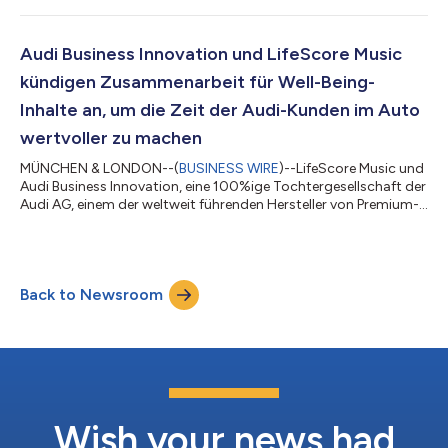
Zusammenarbeit umfasst eine Neuinterpretation der aus dem
Jahr 2017 stammenden Kompilation „Atlas: Space“ von
Sleeping At Last, die zu einem Schlafalbum mit besonders
Audi Business Innovation und LifeScore Music
langer Laufzeit erweitert wurde. Es handelt...
kündigen Zusammenarbeit für Well-Being-
Inhalte an, um die Zeit der Audi-Kunden im Auto
wertvoller zu machen
MÜNCHEN & LONDON--(
BUSINESS WIRE
)--LifeScore Music und
Audi Business Innovation, eine 100%ige Tochtergesellschaft der
Audi AG, einem der weltweit führenden Hersteller von Premium-
Automobilen, haben eine Partnerschaft angekündigt, um die
Zeit der Audi-Kunden im Auto wertvoller zu machen. Audi
Business Innovation unterstützt Audi beim Aufbau eines
kundenzentrierten digitalen Ökosystems rund um das Auto.
Back to Newsroom
LifeScore Music prägt diesen Ansatz mit seinen eindringlichen
Musikerlebnissen, die das täglic...
Wish your news had