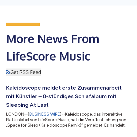
More News From
LifeScore Music
Get RSS Feed
Kaleidoscope meldet erste Zusammenarbeit
mit Künstler – 8-stündiges Schlafalbum mit
Sleeping At Last
LONDON--(
BUSINESS WIRE
)--Kaleidoscope, das interaktive
Plattenlabel von LifeScore Music, hat die Veröffentlichung von
„Space for Sleep (Kaleidoscope Remix)“ gemeldet. Es handelt
sich dabei um eine Zusammenarbeit mit dem von Kritikern
gefeierten Independent-Künstler Sleeping At Last. Die