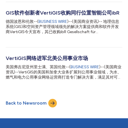
统(GIS)软件领导者Esri在2018年发布了ArcGIS Utility Network。
VertiGIS Networks是一个从零开始构建的高端产品线，可让公用
事业机构在网络浏览器和本地应用程序中通过在线和离线工作流
GIS软件创新者VertiGIS收购同行位置智能公司ibR
程，对其ArcGIS Utility Network数据进行可视化、跟踪、分析和编
德国波恩和伦敦--(
BUSINESS WIRE
)--(美国商业资讯)-- 地理信息
辑。 VertiGIS Networks能够利用云基础设施的可扩展性和灵活
系统(GIS)和空间资产管理领域领先的解决方案提供商和软件开发
性，为企业提供无缝整合、高效的资源利用和更高的韧性。尤其值
商VertiGIS今天宣布，其已收购ibR Gesellschaft für
得一提的是，VertiGIS Networks可以在GIS和SAP或其他企业系统
Geoinformation mbH (ibR)。 VertiGIS还宣布成立了一个新的土地
之间自动进行数据交换和同步。这避免了在不同系统中重复输入数
管理业务部门。该部门将整合其在德语地区（包括德国、奥地利和
据，同时确保各自数据库的高质量和完整性。 VertiGIS首席技术
瑞士）的专长和位于柏林的软件即服务(SaaS)/云开发创新中心，
官...
为其不断扩大的客户群提供服务。 ibR总部设在波恩，擅长地籍和
勘测方面的GIS系统。它与VertiGIS有着共同的愿景，即通过现代
VertiGIS网络进军北美公用事业市场
GIS软件交付实现土地管理的发展。 VertiGIS首席执行官Andy
美国弗吉尼亚州里士满、英国伦敦--(
BUSINESS WIRE
)--(美国商业
Berry表示：“我们认为，ibR带来的增强功能将使我们的新老客户受
资讯)--VertiGIS的美国和加拿大业务扩展到公用事业领域，为水、
益匪浅。凭借两家公司在地籍、勘测和土地开发领域数十年的经
燃气和电力公用事业网络运营商打造专门解决方案，满足其对可视
验，我们认为自己拥有得天独厚的优势，可以帮助我们的客户加速
化、编辑和整合网络数据的现代网络应用程序的需求。 全球领先
更多的数字创新，特别是扩展VertiGIS针对特定行业的土地管理解
的地理信息系统（GIS）软件公司Esri于2018年推出了ArcGIS公用
决方案。这是我们全球业务的基石。” ibR首席执行官Hans-Gerd
事业网络（ArcGIS Utility Network）。VertiGIS网络是一款从零开
Riemer博士表示：“我很高兴能够结合两...
始构建的先进产品线，使公用事业公司能够通过网络浏览器和本地
Back to Newsroom
应用程序的在线和离线任务流来对ArcGIS公用事业网络数据进行可
视化、追踪、分析和编辑。 Esri全球公用事业和电信业务发展主管
Jeff Rashid表示：“ArcGIS公共事业网络为公用事业公司的网络数
据存储和管理提供了成熟基础，而VertiGIS网络提供的解决方案通
过现代高效的网络应用程序让终端用户能够利用这个基础，同时使