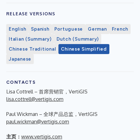
RELEASE VERSIONS
English
Spanish
Portuguese
German
French
Italian (Summary)
Dutch (Summary)
Chinese Traditional
Chinese Simplified
Japanese
CONTACTS
Lisa Cottrell – 首席营销官，VertiGIS
lisa.cottrell@vertigis.com
Paul Wickman – 全球产品总监，VertIGIS
paul.wickman@vertigis.com
主页：
www.vertigis.com