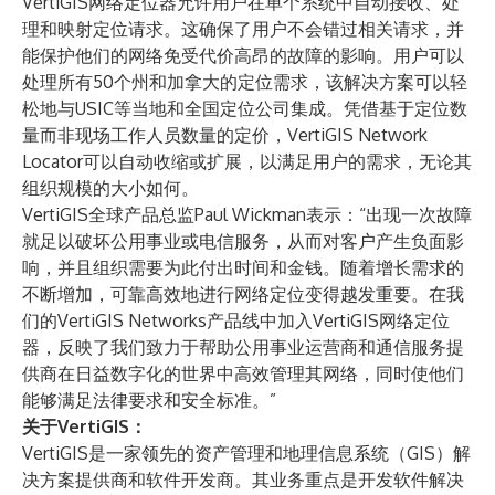
VertiGIS网络定位器允许用户在单个系统中自动接收、处
理和映射定位请求。这确保了用户不会错过相关请求，并
能保护他们的网络免受代价高昂的故障的影响。用户可以
处理所有50个州和加拿大的定位需求，该解决方案可以轻
松地与USIC等当地和全国定位公司集成。凭借基于定位数
量而非现场工作人员数量的定价，VertiGIS Network
Locator可以自动收缩或扩展，以满足用户的需求，无论其
组织规模的大小如何。
VertiGIS全球产品总监Paul Wickman表示：“出现一次故障
就足以破坏公用事业或电信服务，从而对客户产生负面影
响，并且组织需要为此付出时间和金钱。随着增长需求的
不断增加，可靠高效地进行网络定位变得越发重要。在我
们的VertiGIS Networks产品线中加入VertiGIS网络定位
器，反映了我们致力于帮助公用事业运营商和通信服务提
供商在日益数字化的世界中高效管理其网络，同时使他们
能够满足法律要求和安全标准。”
关于VertiGIS：
VertiGIS是一家领先的资产管理和地理信息系统（GIS）解
决方案提供商和软件开发商。其业务重点是开发软件解决