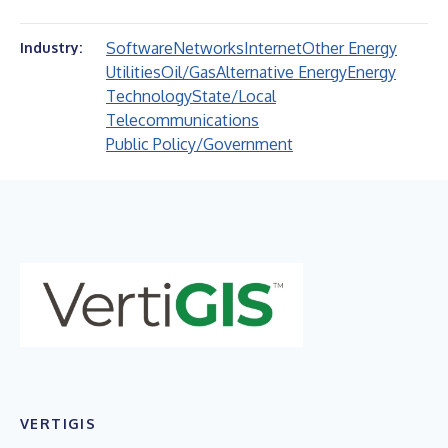
Software
Networks
Internet
Other Energy
Industry:
Utilities
Oil/Gas
Alternative Energy
Energy
Technology
State/Local
Telecommunications
Public Policy/Government
VERTIGIS