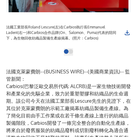
法國工業部長Roland Lescure(左)在Carbios執行長Emmanuel
Ladent(右一)和Carbios合作品牌(On、Salomon、Puma)代表的陪同
下，為生物回收紡織品製備生產線揭幕。(照片：Carbios)
法國克萊蒙費朗--(
BUSINESS WIRE
)--
(美國商業資訊)-- 監
管新聞：
Carbios
(巴黎泛歐交易所代碼: ALCRB)是一家生物技術開發
和產業化的先驅企業，致力於重塑塑膠和紡織品的生命週
期。該公司今天在法國工業部長Lescure先生的見證下，在
其位於克萊蒙費朗的示範工廠揭幕紡織品製備生產線。為
了簡化目前由手工作業或在若干條生產線上進行的紡織品
製備階段，Carbios開發了一條完全整合的自動化生產線，
將來自於廢舊服裝的紡織品廢料或切割廢料轉化為適合通