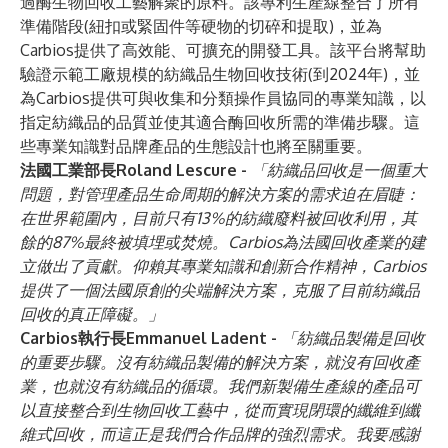
過酶生物回收工藝解聚的原料。該專利生產線整合了所有
準備階段(紐扣或緊固件等硬物的切碎和提取)，並為
Carbios提供了高效能、可擴充的開發工具。該平台將幫助
驗證示範工廠規模的紡織品生物回收技術(到2024年)，並
為Carbios提供可與收集和分類操作員協同的專業知識，以
指定紡織品的品質並使其適合酶回收所需的準備步驟。這
些專業知識對品牌產品的生態設計也將至關重要。
法國工業部長Roland Lescure -
「紡織品回收是一個重大
問題，對管理產品生命周期的解決方案的需求迫在眉睫：
在世界範圍內，目前只有13%的紡織廢料被回收利用，其
餘的87%最終被填埋或焚燒。Carbios為法國回收產業的建
立做出了貢獻。仰賴其專業知識和創新合作精神，Carbios
提供了一個法國原創的尖端解決方案，克服了目前紡織品
回收的真正障礙。」
Carbios執行長Emmanuel Ladent -
「紡織品製備是回收
的重要步驟。沒有紡織品製備的解決方案，就沒有回收產
業，也就沒有紡織品的循環。我們新製備生產線的產品可
以直接整合到生物回收工藝中，從而實現閉環的纖維到纖
維式回收，而這正是我們合作品牌的強烈需求。我要感謝