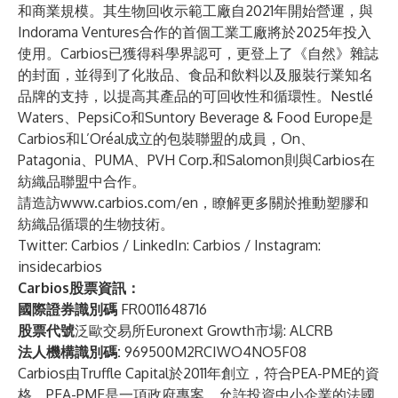
和商業規模。其生物回收示範工廠自2021年開始營運，與
Indorama Ventures合作的首個工業工廠將於2025年投入
使用。Carbios已獲得科學界認可，更登上了《自然》雜誌
的封面，並得到了化妝品、食品和飲料以及服裝行業知名
品牌的支持，以提高其產品的可回收性和循環性。Nestlé
Waters、PepsiCo和Suntory Beverage & Food Europe是
Carbios和L’Oréal成立的包裝聯盟的成員，On、
Patagonia、PUMA、PVH Corp.和Salomon則與Carbios在
紡織品聯盟中合作。
請造訪
www.carbios.com/en
，瞭解更多關於推動塑膠和
紡織品循環的生物技術。
Twitter:
Carbios
/ LinkedIn:
Carbios
/ Instagram:
insidecarbios
Carbios股票資訊：
國際證券識別碼
FR0011648716
股票代號
泛歐交易所Euronext Growth市場: ALCRB
法人機構識別碼:
969500M2RCIWO4NO5F08
Carbios由Truffle Capital於2011年創立，符合PEA-PME的資
格。PEA-PME是一項政府專案，允許投資中小企業的法國