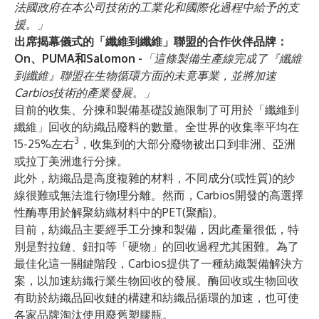
法國政府在本公司技術的工業化和國際化過程中給予的支
援。」
出席揭幕儀式的「纖維到纖維」聯盟的合作伙伴品牌：
On、PUMA和Salomon -
「這條製備生產線完成了『纖維
到纖維』聯盟在生物循環方面的未竟事業，並將加速
Carbios技術的產業發展。」
目前的收集、分揀和製備基礎設施限制了可用於「纖維到
纖維」回收的紡織品廢料的數量。全世界的收集率平均在
3
15-25%左右
，收集到的大部分廢物被出口到非洲、亞洲
或拉丁美洲進行分揀。
此外，紡織品是高度複雜的材料，不同成分(或性質)的紗
線很難或無法進行物理分離。然而，Carbios開發的高選擇
性酶專用於解聚紡織材料中的PET(聚酯)。
目前，紡織品主要經手工分揀和製備，因此產量很低，特
別是對拉鏈、鈕扣等「硬物」的回收過程尤其困難。為了
最佳化這一關鍵階段，Carbios提供了一種紡織製備解決方
案，以加速紡織行業生物回收的發展。酶回收或生物回收
有助於紡織品回收鏈的構建和紡織品循環的加速，也可使
各家品牌淘汰使用廢舊塑膠瓶。