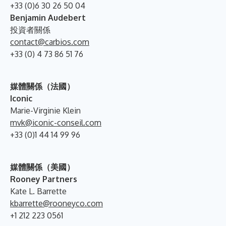
+33 (0)6 30 26 50 04
Benjamin Audebert
投資者關係
contact@carbios.com
+33 (0) 4 73 86 51 76
媒體關係（法國）
Iconic
Marie-Virginie Klein
mvk@iconic-conseil.com
+33 (0)1 44 14 99 96
媒體關係（美國）
Rooney Partners
Kate L. Barrette
kbarrette@rooneyco.com
+1 212 223 0561