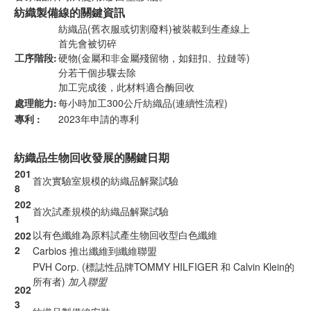
紡織製備線的關鍵資訊
紡織品(舊衣服或切割廢料)被裝載到生產線上
首先會被切碎
工序階段:
硬物(金屬和非金屬殘留物，如鈕扣、拉鏈等)
分若干個步驟去除
加工完成後，此材料適合酶回收
處理能力:
每小時加工300公斤紡織品(連續性流程)
專利 :
2023年申請的專利
紡織品生物回收發展的關鍵日期
201
首次實驗室規模的紡織品解聚試驗
8
202
首次試產規模的紡織品解聚試驗
1
以有色纖維為原料試產生物回收型白色纖維
202
2
Carbios 推出纖維到纖維聯盟
PVH Corp. (標誌性品牌TOMMY HILFIGER 和 Calvin Klein的
所有者)
加入聯盟
202
3