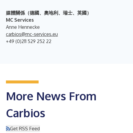
媒體關係（德國、奧地利、瑞士、英國）
MC Services
Anne Hennecke
carbios@mc-services.eu
+49 (0)211 529 252 22
More News From
Carbios
Get RSS Feed