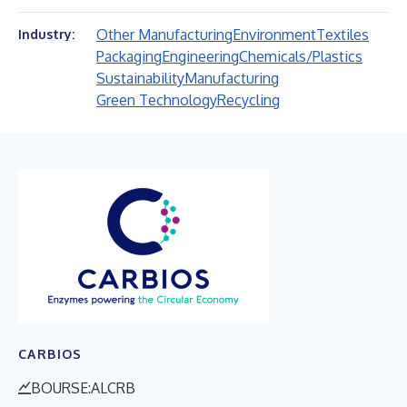
Other Manufacturing
Environment
Textiles
Industry:
Packaging
Engineering
Chemicals/Plastics
Sustainability
Manufacturing
Green Technology
Recycling
CARBIOS
BOURSE:ALCRB