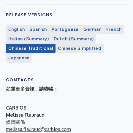
RELEASE VERSIONS
English
Spanish
Portuguese
German
French
Italian (Summary)
Dutch (Summary)
Chinese Traditional
Chinese Simplified
Japanese
CONTACTS
如需更多資訊，請聯絡：
C
ARBIOS
Melissa Flauraud
媒體關係
melissa.flauraud@carbios.com