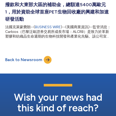
的股權和不可轉換貸款融資2，有待最終工程文件和最終經濟可行
撥款和大東部大區的補助金，總額達5400萬歐元
性研究。雙方都承認他們對專案實施的相互支持，並打算在 2023
年底之前完成合約文件。 鑑於法國第一家工廠的成功表現，
1，用於資助全球首座PET生物回收廠的興建和加速
Indorama Ventures 確認其有意將該技術擴展到其他 PET 工廠以供
研發活動
未來發展。 根據今天簽署的協議，Carbios 應從 Indorama
Ventures 位於 Longlaville 的現有 PET 工廠獲得 1...
法國克萊蒙費朗--(
BUSINESS WIRE
)--(美國商業資訊)--監管消息：
Carbios（巴黎泛歐證券交易所成長市場：ALCRB）是致力於革新
塑膠和紡織品生命週期的生物科技開發和產業化先驅。該公司宣佈
旗下專案已被法國政府選中，將獲得法國政府透過「法國2030」
投資計畫提供的3000萬歐元，以及大東部大區提供的1250萬歐元
資金。實施該資金計畫的條件是歐盟委員會須批准相關國家援助計
畫，然後將簽署國家援助協定。Carbios的專案參加了由ADEME2
Back to Newsroom
主辦的「塑膠回收」全國專案徵集，並最終入選。該專案旨在完成
對其特有PET生物回收製程的工業化。專案的參考工廠位於大東部
大區的Longlaville，這將是全世界首座PET生物回收廠，計畫於
2025年投入使用。該工廠將使PET的兩種基本成分PTA和MEG3能
轉移至法國生產，二者均來自Carbios的製程。 Carbios同時宣
佈，公司已獲得法國政府透過「法國2030」計畫提供的1140萬歐
元資金，其中820萬歐元將直接用於Carbios（500萬歐元為可償
還預付款），320萬歐元將用於其學術研究夥伴 INRAE4、INSA5
Wish your news had
和CNRS...
this kind of reach?