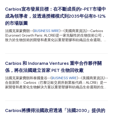
Carbios宣布發展目標：在不斷成長的r-PET市場中
成為領導者，並透過授權模式到2035年佔有8-12%
的市場版圖
法國克萊蒙費朗--(
BUSINESS WIRE
)--(美國商業資訊)--Carbios
(Euronext Growth Paris: ALCRB)是一家先驅性的生物技術公司，
致力於生物技術的開發和產業化以重塑塑膠和紡織品生命週期。該
公司將於歐洲中部時間今天下午2點舉行2023年策略更新會議，會
上將詳細介紹其2030年和2035年的商業模式。Carbios宣布，公
司的發展目標是成為全球r-PET市場的領導者，到2030年佔有4-
8%的市場版圖，到2035年上升至8-12%。 點選此處，參加歐洲
中部時間下午2點舉行的線上會議或觀看重播 執行長Emmanuel
Carbios 和 Indorama Ventures 重申合作夥伴關
Ladent 以及Carbios領導團隊 歐洲中部時間（巴黎時間）2023年
係，將在法國建立首家 PET 生物回收廠
6月6日下午2點至4點 https://edge.media-
server.com/mmc/p/u2qw4cir 法國撥入號碼：+33 170918704 /
法國克萊蒙費朗和泰國曼谷--(
BUSINESS WIRE
)--(美國商業資訊)--
英國撥入號碼：+44 1 212818004 1. 能夠創造價值的商業模式
合規新聞： Carbios（巴黎泛歐交易所創業板代碼：ALCRB）是一
Carbios的商業模式採用其獨家PET生物回收技術的授權2，並依賴
家開發和產業化生物解決方案以重塑塑膠和紡織品生命週期的生物
於資本支出方面的精益方法和三大收入來源（預...
科技公司，與全球永續性化學品生產商 Indorama Ventures Public
Company Limited (IVL)（彭博股票代碼：IVL.TB）今天宣布簽署
一份不具約束力的諒解備忘錄 (MOU)，成立一家合資企業，在法國
建設世界上第一家 PET 生物回收廠1。 根據並遵守備忘錄中規定的
綜合條款，Indorama Ventures 計劃為合資企業籌集約 1.1 億歐元
Carbios將獲得法國政府透過「法國2030」提供的