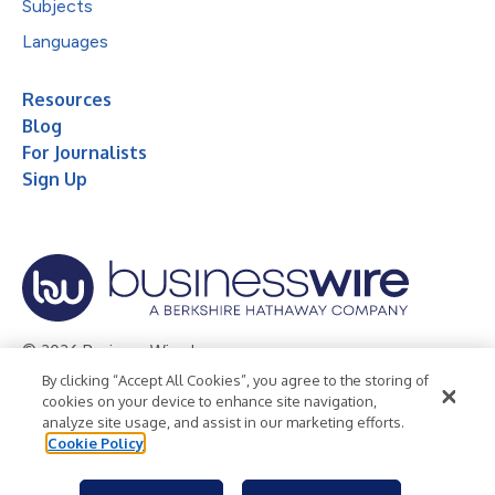
Subjects
Languages
Resources
Blog
For Journalists
Sign Up
© 2026 Business Wire, Inc.
By clicking “Accept All Cookies”, you agree to the storing of
Privacy Policy
Cookie Policy
Accessibility Statement
cookies on your device to enhance site navigation,
analyze site usage, and assist in our marketing efforts.
Terms of Use
Legal
Cookie Policy