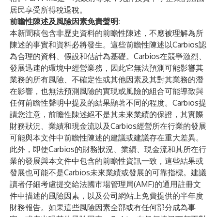
居民享受所得稅退稅。
前瞻性陳述及風險因素免責聲明:
本新聞稿包含非歷史資料的前瞻性陳述，不應被理解為所
陳述的事實和資料必將發生。這些前瞻性陳述以Carbios認
為合理的資料、假設和估計為基礎。Carbios在競爭激烈、
發展迅速的環境中經營業務，因此它無法預測可能影響其
業務的所有風險、不確定性或其他因素及其對其業務的潛
在影響，也無法預測風險的實現或風險的組合可能導致與
任何前瞻性聲明中提及的結果顯著不同的程度。Carbios提
請您注意，前瞻性陳述絕不是其未來業績的保證，其實際
財務狀況、業績和現金流以及Carbios經營所在行業的發展
可能與本文件中前瞻性陳述的建議或建議存在重大差異。
此外，即使Carbios的財務狀況、業績、現金流和其所在行
業的發展與本文件中包含的前瞻性資訊一致，這些結果或
發展也可能不是Carbios未來業績或發展的可靠指標。建議
讀者仔細考慮提交給法國市場管理局(AMF)的通用註冊文
件中描述的風險因素，以及公司網站上免費提供的半年度
財務報告。如果這些風險因素全部或有任何部分成為事