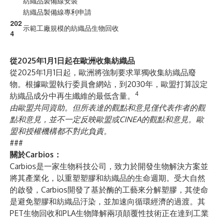
紡織品製備線安裝
紡織品製備線專利申請
202
示範工廠規模的紡織品生物回收
4
從2025年1月1日起在歐洲收集紡織品
從2025年1月1日起，歐洲將強制要求單獨收集紡織品廢
物。根據歐盟執行委員會網站，到2030年，歐盟打算設定
4
紡織品成分中再生纖維的最低含量。
由歐盟共同資助。但所表達的觀點和意見僅代表作者的觀
點和意見，並不一定反映歐盟或CINEA的觀點和意見。歐
盟和授權機構都不對此負責。
###
關於Carbios：
Carbios
是一家生物科技公司，致力於開發生物解決方案並
將其產業化，以重塑塑膠和紡織品的生命週期。受大自然
的啟發，Carbios開發了基於酶的工藝來分解塑膠，其使命
是避免塑膠和紡織品汙染，並加速向循環經濟的過渡。其
PET生物回收和PLA生物降解兩項顛覆性技術正在達到工業