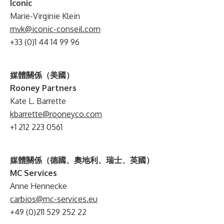
Iconic
Marie-Virginie Klein
mvk@iconic-conseil.com
+33 (0)1 44 14 99 96
媒體關係（美國）
Rooney Partners
Kate L. Barrette
kbarrette@rooneyco.com
+1 212 223 0561
媒體關係（德國、奧地利、瑞士、英國）
MC Services
Anne Hennecke
carbios@mc-services.eu
+49 (0)211 529 252 22