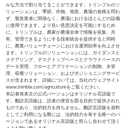
ルな方法で割り当てることができます。トリンブルのソ
リューションは、季節、作物、地形、農場の規模を問わ
ず、製造業者に関係なく、農場におけるほとんどの設備
に使用できます。より良い意思決定を可能にするため
に、トリンブルは、農家が農場全体で情報を収集、共
有、管理できるようにする技術統合を提供すると同時
に、農業バリューチェーンにおける運用効率を向上させ
ます。トリンブルのソリューションには、ガイダンスと
ステアリング、デスクトップベースとクラウドベースの
データ管理、フローとアプリケーションの制御、水管
理、収穫ソリューション、およびポジショニングサービ
スが含まれます。詳細については、当社のウェブサイト
www.trimble.com/agriculture
をご覧ください。
本記者発表文の公式バージョンはオリジナル言語版で
す。翻訳言語版は、読者の便宜を図る目的で提供された
ものであり、法的効力を持ちません。翻訳言語版を資料
としてご利用になる際には、法的効力を有する唯一のバ
ージョンであるオリジナル言語版と照らし合わせて頂く