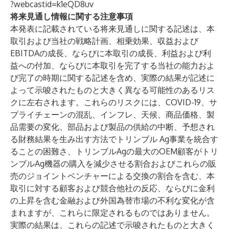
?webcastid=k1eQD8uv
将来見通し情報に関する注意事項
本発表に記載されている将来見通しに関する記述は、本
取引および当社の戦略計画、相乗効果、収益および
EBITDAの成長、ならびに本取引の成長、利益および利
益への付加、ならびに本取引を完了する当社の能力およ
び完了の時期に関する記述を含め、実際の結果が記述に
よって示唆されたものと大きく異なる可能性のあるリス
クに左右されます。これらのリスクには、COVID-19、サ
プライチェーンの混乱、インフレ、天候、商品価格、製
品需要の変化、部品および製品の供給の中断、予想され
る財務結果を生み出す方法でトリンブル Ag事業を統合す
ることの困難さ、トリンブルAgの最大のOEM顧客がトリ
ンブルAg機器の購入を減少させる割合およびこれらの販
売のジョイントベンチャーによる交換の割合を含む、本
取引に対する顧客および競合他社の反応、ならびに金利
の上昇を含む金融および外国為替市場の不利な変化が含
まれますが、これらに限定されるものではありません。
実際の結果は、これらの記述で示唆されたものと大きく