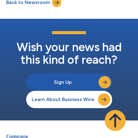
Back to Newsroom
あり、アグリテックとしては過去最大の取引となり、当社の勢い
は止まりません」と、AGCOの会長兼社長兼最高経営責任者のエ
リック・ハンソティアは話しています。「2030年までに作物の
サイクルの全段階に対応する自律型ソリューションのフルライン
ナップを揃えることに加え、当社の変革へのコミットメントは買
収や初期段階の技術投資を通じて続き、農家のみなさまを当社の
すべての活動の中心に据えながら、スマート農業ソリューション
の中でも最新のソリューションを提供してまいります」 ファー
Wish your news had
ムファクツのデジタル資産を買収してデータ管理サービスを強化
2023年11月11日、AGC...
this kind of reach?
Sign Up
Learn About Business Wire
Company