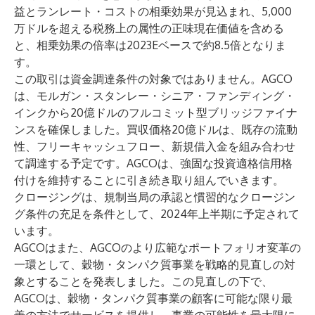
益とランレート・コストの相乗効果が見込まれ、5,000
万ドルを超える税務上の属性の正味現在価値を含める
と、相乗効果の倍率は2023Eベースで約8.5倍となりま
す。
この取引は資金調達条件の対象ではありません。AGCO
は、モルガン・スタンレー・シニア・ファンディング・
インクから20億ドルのフルコミット型ブリッジファイナ
ンスを確保しました。買収価格20億ドルは、既存の流動
性、フリーキャッシュフロー、新規借入金を組み合わせ
て調達する予定です。AGCOは、強固な投資適格信用格
付けを維持することに引き続き取り組んでいきます。
クロージングは、規制当局の承認と慣習的なクロージン
グ条件の充足を条件として、2024年上半期に予定されて
います。
AGCOはまた、AGCOのより広範なポートフォリオ変革の
一環として、穀物・タンパク質事業を戦略的見直しの対
象とすることを発表しました。この見直しの下で、
AGCOは、穀物・タンパク質事業の顧客に可能な限り最