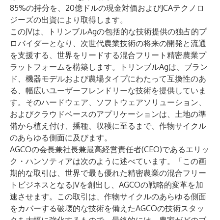
85%の持分を、20億ドルの現金対価およびJCAテクノロ
ジーズの出資により取得します。
このJVは、トリンブルAgの包括的な技術提供の独占的プ
ロバイダーとなり、次世代農業技術の将来の開発と流通
を支援する、世界をリードする混合フリート精密農業プ
ラットフォームを構築します。トリンブルAgは、ブラン
ド、機器モデルおよび農場タイプにわたって互換性のあ
る、幅広いユーザーフレンドリーな技術を提供していま
す。そのハードウェア、ソフトウェアソリューション、
およびクラウドベースのアプリケーションは、土地の準
備から植え付け、播種、収穫に至るまで、作物サイクル
のあらゆる側面に及びます。
AGCOの会長兼社長兼最高経営責任者(CEO)であるエリッ
ク・ハンソティアは次のように述べています。「この画
期的な取引は、世界で最も優れた精密農業の混合フリー
トビジネスとなるJVを創出し、AGCOの戦略的変革を加
速させます。この取引は、作物サイクルのあらゆる側面
をカバーする破壊的な技術を備えたAGCOの技術スタッ