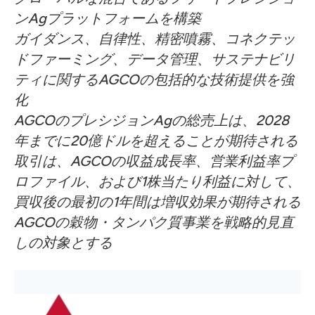
ンAgプラットフォームを構築
ガイダンス、自律性、精密噴霧、コネクテッ
ドファーミング、データ管理、サステナビリ
ティに関するAGCOの包括的な技術提供を強
化
AGCOのプレシジョンAgの総売上は、2028
年までに20億ドルを超えることが期待される
取引は、AGCOの収益成長率、営業利益率プ
ロファイル、および1株当たり利益に対して、
買収後の最初の1年間は増収効果が期待される
AGCOの穀物・タンパク質事業を戦略的見直
しの対象とする