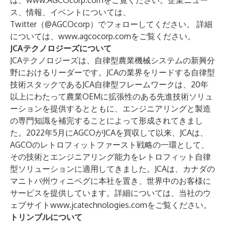
は、
www.AGCOcorp.com
をご覧ください。企業ニュー
ス、情報、イベントについては、
Twitter（@AGCOcorp）でフォローしてください。
詳細
については、
www.agcocorp.com
をご覧ください。
JCAテクノロジーズについて
JCAテクノロジーズは、自律型農業機械システムの新興分
野におけるリーダーです。JCAの業界をリードする自律型
技術スタックであるJCA自律型フレームワークは、20年
以上にわたって農業OEMに拡張性のある先進技術ソリュ
ーションを提供するとともに、エンジニアリングと製造
の専門知識を補完することによって形成されてきまし
た。2022年5月にAGCOがJCAを買収して以来、JCAは、
AGCOのレトロフィットファースト戦略の一環として、
その技術とエンジニアリング能力をレトロフィット自律
型ソリューションに適用してきました。JCAは、カナダの
マニトバ州ウィニペグに本社を置き、世界中のお客様に
サービスを提供しています。詳細については、当社のウ
ェブサイト
www.jcatechnologies.com
をご覧ください。
トリンブルについて