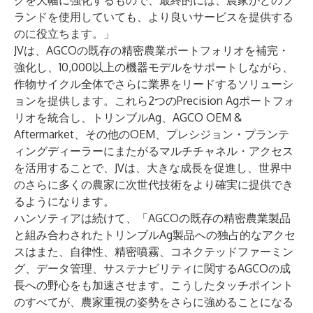
クを大幅に強化するもので、最終的には、農家がどのブ
ランドを使用していても、より良いサービスを提供する
のに役立ちます。」
JVは、AGCOの既存の精密農業ポートフォリオを補完・
強化し、10,000以上の機器モデルをサポートしながら、
作物サイクル全体でさらに業界をリードするソリューシ
ョンを提供します。これら2つのPrecision Agポートフォ
リオを統合し、トリンブルAg、AGCO OEM &
Aftermarket、その他のOEM、プレシジョン・プランテ
ィングディーラーにまたがるマルチチャネル・アクセス
を活用することで、JVは、大きな成長を促進し、世界中
のさらに多くの農家に次世代技術をより確実に提供でき
るようになります。
ハンソティアは続けて、「AGCOの既存の精密農業製品
と組み合わされたトリンブルAg製品への独占的なアクセ
スはまた、自律性、精密噴霧、コネクテッドファーミン
グ、データ管理、サステナビリティに関するAGCOの成
長への野心をも加速させます。こうしたタッチポイント
のすべてが、農家重視の姿勢をさらに強めることになる