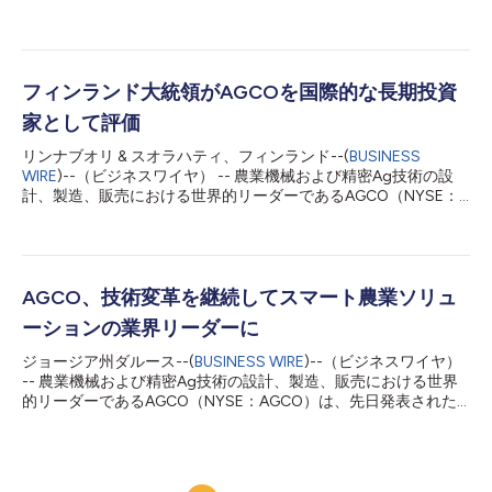
ィーラーの体験を提供する革新的な世界的取り組みである
FarmerCoreの立ち上げを発表します。この、新たなエンドツー
エンド流通モデルの立ち上げは、AGCOの農家ファースト戦略を
進め、世界中の農家が収益性、生産性、持続可能性を高めること
を支援するという取り組みをより強固にする上での、重要なマイ
フィンランド大統領がAGCOを国際的な長期投資
ルストーンです。 FarmerCoreは、ディーラーをオンサイトでも
家として評価
オンラインでも農家とより緊密に連携できるようにするツールを
用いて、販売とサービスを革新します。製品研究からシーズン中
リンナブオリ & スオラハティ、フィンランド--(
BUSINESS
の稼働時間まで、当プログラムは購入ジャーニーと製品所有ライ
WIRE
)--（ビジネスワイヤ） -- 農業機械および精密Ag技術の設
フサイクル全体のデジタルおよび物理的要素を発展、統合し、最
計、製造、販売における世界的リーダーであるAGCO（NYSE：
先端の農場用製品を作成します。 「AGCOの戦略は今後も、当社
AGCO）は、フィンランド共和国大統領から国際的な長期投資家
の活動全てにおいて、農家を中心に考えることを重視することで
として認められ、年次インターナショナリゼーション・アワード
す。FarmerCoreイニシアティブは、農家を優先して考え、物理
を受賞しました。本アワードは国際的に成功を収めている企業や
エクスペ...
コミュニティに対し、毎年授与されるものです。 「フィンラン
ドにおけるAGCOの成長はまさにサクセスストーリーであり、こ
AGCO、技術変革を継続してスマート農業ソリュ
のような名誉ある賞を受賞できたことを光栄に思います」と、
ーションの業界リーダーに
AGCOの会長兼社長であり、最高経営責任者（CEO）を務める
Eric Hansotiaは述べています。「フィンランドにおけるチーム
ジョージア州ダルース--(
BUSINESS WIRE
)--（ビジネスワイヤ）
と、農家に重きをおいた仕事ぶりを高く評価しています。当社が
-- 農業機械および精密Ag技術の設計、製造、販売における世界
フィンランドの人材、工場、製品に継続的な投資を行っているこ
的リーダーであるAGCO（NYSE：AGCO）は、先日発表された
とは、持続可能な食糧供給を担う世界中の農家が知るところで
業界をリードするグローバルな混合フリート精密農業プラットフ
す。」 AGCOはフィンランドで2200人以上の従業員を雇用して
ォームとなるトリンブルとのジョイントベンチャー（JV）によ
います。2004年にコネ社からバルトラとシスのディーゼルエン
る変革に続き、テクノロジーの進化を継続し、人々を沸かせる発
ジン事業を買収して以来...
表をしていきます。 「トリンブルとのJVは当社史上最大のJVで