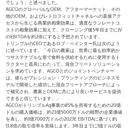
でしょう」と述べました。
AGCOのグローバルなOEM、アフターマーケット、その
他のOEM、およびレトロフィットチャネルへの直接アク
セスから生じる商業的相乗効果は、適度なランレートコ
ストの相乗効果に加えて、クロージング後5年目までにJV
のEBITDAを約2倍にすると予想されています。
トリンブルのCEOであるロブ・ペインター氏は次のよう
に述べています。「今日の農家は、世界に最も効率的か
つサステナブルな形で食料を供給するために使用するト
ラクターと器具にわたって、混合フリートソリューショ
ンを求めています。AGCOとのジョイントベンチャー
は、彼らがプレシジョン・プランティングのビジネスモ
デルで開発した成功した混合フリートアプローチによっ
て補完され、農家とOEMに共により良いサービスを提供
できると信じています。」
AGCOがトリンブルAg事業の85%を所有するための20億
ドルの購入価格は、約23億5000万ドルの暗黙の企業価値
を表し、約1億7000万ドルの2023E EBITDAに基づく約
13.8倍の取引倍率を意味します。3年目までに1億ドルの収