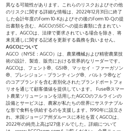
異なる可能性があります。これらのリスクおよびその他
のリスクに関する詳細な情報は、2022年12月31日に終了
した会計年度のForm 10-Kおよびその後のForm 10-Qの提
出書類を含む、AGCOのSECへの提出書類に含まれてい
ます。AGCOは、法律で要求されている場合を除き、将
来見通しに関する記述を更新する義務を負いません。
AGCOについて
AGCO（NYSE：AGCO）は、農業機械および精密農業技
術の設計、製造、販売における世界的なリーダーです。
AGCOは、フェント®、GSI®、マッセイ・ファーガソン
®、プレシジョン・プランティング®、バルトラ®など
のコアブランドを含む差別化されたブランドポートフォ
リオを通じて顧客価値を提供しています。 Fuse®スマー
ト農業ソリューションを活用したAGCOのフルラインの
設備とサービスは、農家が私たちの世界にサステナブル
な形で食料を供給するのを支援します。1990年に設立さ
れ、米国ジョージア州ダルースに本社を置くAGCOは、
2022年の純売上高は127億ドルでした。詳細について