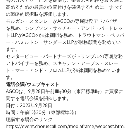
善の方法でサービスを提供し、事業の可能性を最大限に
高めるための最善の位置付けを確保するために、すべて
の戦略的選択肢を評価します。
モルガン・スタンレーがAGCOの専属財務アドバイザー
を務め、シンプソン・サッチャー・アンド・バートレッ
トLLPがAGCOの法律顧問を務め、トラウトマン・ペッパ
ー・ハミルトン・サンダースLLPが財務顧問を務めてい
ます。
センタービュー・パートナーズがトリンブルの専属財務
アドバイザーを務め、スキャデン・アープス・スレー
ト・マー・アンド・フロムLLPが法律顧問を務めていま
す。
電話会議/ウェブキャスト
AGCOは、9月28日午前11時30分（東部標準時）に買収に
関する電話会議を開催します。
日付：2023年9月28日
時間：午前11時30分（東部標準時）
聴講する場合のリンク：
https://event.choruscall.com/mediaframe/webcast.html