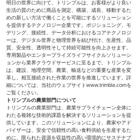
明日の世界に向けて、トリンブルは、お客様がより良い
生活の質のために商品を測定、構築、成長、移動するた
めの新しい方法で働くことを可能にするソリューション
を提供するテクノロジー企業です。ポジショニング、モ
デリング、接続性、データ分析におけるコアテクノロジ
ーは、デジタル世界と物理世界を結び付け、生産性、品
質、安全性、透明性そして持続可能性を向上させます。
専用製品やエンタープライズライフサイクルソリューシ
ョンから業界クラウドサービスに至るまで、トリンブル
は、建設、地理空間、農業、輸送などの重要な産業を変
革し、相互接続された作業の世界を推進しています。詳
細については、当社のウェブサイト
www.trimble.com
を
ご覧ください。
トリンブルの農業部門について
トリンブルの農業部門は、農業サプライチェーン全体に
わたる複雑な技術的課題を解決するソリューションを提
供しています。このソリューションにより、農家やアド
バイザーは、安全で信頼性の高い食料供給を生産するた
めに、限られた資源を収益性の高い環境的にサステナブ