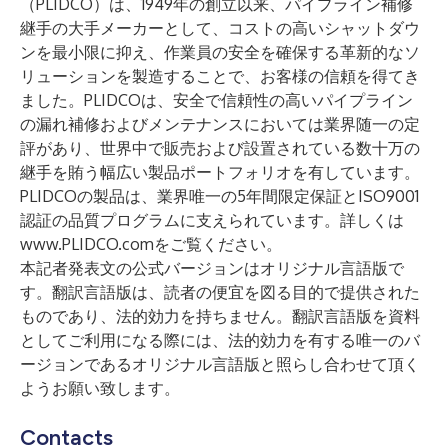
（PLIDCO）は、1949年の創立以来、パイプライン補修
継手の大手メーカーとして、コストの高いシャットダウ
ンを最小限に抑え、作業員の安全を確保する革新的なソ
リューションを製造することで、お客様の信頼を得てき
ました。PLIDCOは、安全で信頼性の高いパイプライン
の漏れ補修およびメンテナンスにおいては業界随一の定
評があり、世界中で販売および設置されている数十万の
継手を賄う幅広い製品ポートフォリオを有しています。
PLIDCOの製品は、業界唯一の5年間限定保証とISO9001
認証の品質プログラムに支えられています。詳しくは
www.PLIDCO.com
をご覧ください。
本記者発表文の公式バージョンはオリジナル言語版で
す。翻訳言語版は、読者の便宜を図る目的で提供された
ものであり、法的効力を持ちません。翻訳言語版を資料
としてご利用になる際には、法的効力を有する唯一のバ
ージョンであるオリジナル言語版と照らし合わせて頂く
ようお願い致します。
Contacts