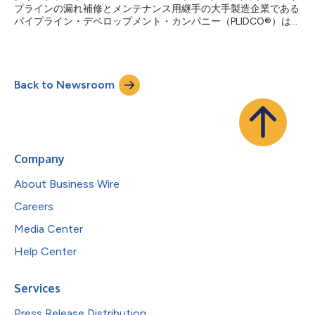
プラインの漏れ補修とメンテナンス用継手の大手製造企業である
パイプライン・デベロップメント・カンパニー（PLIDCO®）は、
ヒューストンで開催されたオフショア・テクノロジー・カンファ
レンス（OTC）でアラムコ・アメリカズ2024最優秀サプライヤ
ー・パフォーマンス賞を受賞したと発表しました。 今月初め、
PLIDCO®社長のキンバリー・A・スミスに授与されたこの賞は、
Back to Newsroom
PLIDCO®の優れた顧客サービス、ハイレベルの生産、信頼できる
高品質な製品、そして納期厳守の確かな能力が評価されたもので
す。 「今回の受賞について、アラムコ・アメリカズの皆さんに
感謝します」とスミスは述べています。「PLIDCO®では、お客様
の信頼を得るために日々努力しています。お客様に対して一貫し
て質の高いサービスを提供する当社の能力は、過去75年間、世
Company
界中のパイプラインをより安全にする製品を製造するという目標
を持って毎日出勤してきた、献身的で勤勉なチームがなければ実
About Business Wire
現しなかったことです」 アラムコ・アメリカズは、総合エネル
ギーと化学薬品の世...
Careers
Media Center
Help Center
Services
Press Release Distribution