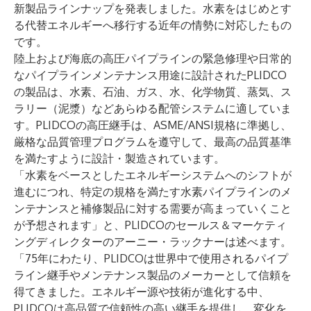
新製品ラインナップを発表しました。水素をはじめとす
る代替エネルギーへ移行する近年の情勢に対応したもの
です。
陸上および海底の高圧パイプラインの緊急修理や日常的
なパイプラインメンテナンス用途に設計されたPLIDCO
の製品は、水素、石油、ガス、水、化学物質、蒸気、ス
ラリー（泥漿）などあらゆる配管システムに適していま
す。PLIDCOの高圧継手は、ASME/ANSI規格に準拠し、
厳格な品質管理プログラムを遵守して、最高の品質基準
を満たすように設計・製造されています。
「水素をベースとしたエネルギーシステムへのシフトが
進むにつれ、特定の規格を満たす水素パイプラインのメ
ンテナンスと補修製品に対する需要が高まっていくこと
が予想されます」と、PLIDCOのセールス＆マーケティ
ングディレクターのアーニー・ラックナーは述べます。
「75年にわたり、PLIDCOは世界中で使用されるパイプ
ライン継手やメンテナンス製品のメーカーとして信頼を
得てきました。エネルギー源や技術が進化する中、
PLIDCOは高品質で信頼性の高い継手を提供し、変化を