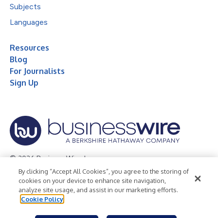
Subjects
Languages
Resources
Blog
For Journalists
Sign Up
© 2026 Business Wire, Inc.
By clicking “Accept All Cookies”, you agree to the storing of
Privacy Policy
Cookie Policy
Accessibility Statement
cookies on your device to enhance site navigation,
analyze site usage, and assist in our marketing efforts.
Terms of Use
Legal
Cookie Policy