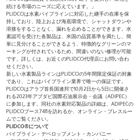
続ける市場のニーズに応えています。」
PLIDCOは水素パイプラインに対応した継手の在庫を保
持しており、陸上および海底環境で、シャットダウンや
溶接をすることなく、漏れを止めることができます。水
素認可を受けた各製品は、米国の品質基準を満たし、簡
単に見分けることができるよう、特徴的なグリーンのマ
ーキングが付されているため、間違いのない修理が可能
です。詳しくは、
お近くのPLIDCO代理店にお問い合わ
せください
。
新しい水素製品ラインはPLIDCOの
5年間限定保証
の対象
であり、これはパイプライン業界で唯一の保証です。
PLIDCOはアラブ首長国連邦で10月2日から5日に開催さ
れる2023年アブダビ国際石油展示会・会議（ADIPEC）
に参加します。同社の水素対応製品の詳細は、ADIPECの
PLIDCOブース7411を訪れるか、
オンライン・プレスルー
ム
でご覧ください。
PLIDCO®について
パイプライン・デベロップメント・カンパニー