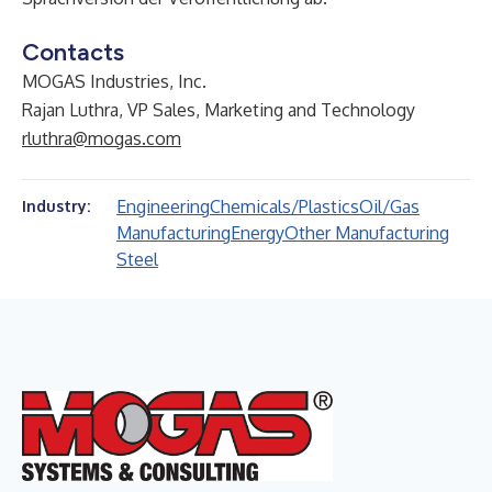
Contacts
MOGAS Industries, Inc.
Rajan Luthra, VP Sales, Marketing and Technology
rluthra@mogas.com
Engineering
Chemicals/Plastics
Oil/Gas
Industry:
Manufacturing
Energy
Other Manufacturing
Steel