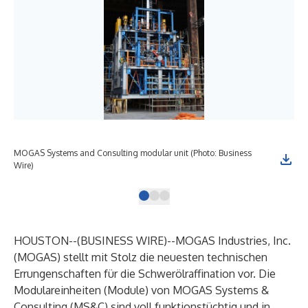
MOGAS Systems and Consulting modular unit (Photo: Business
MOG
Wire)
cho
HOUSTON--(
BUSINESS WIRE
)--
MOGAS Industries, Inc.
(MOGAS) stellt mit Stolz die neuesten technischen
Errungenschaften für die Schwerölraffination vor. Die
Modulareinheiten (Module) von MOGAS Systems &
Consulting (MS&C) sind voll funktionstüchtig und in