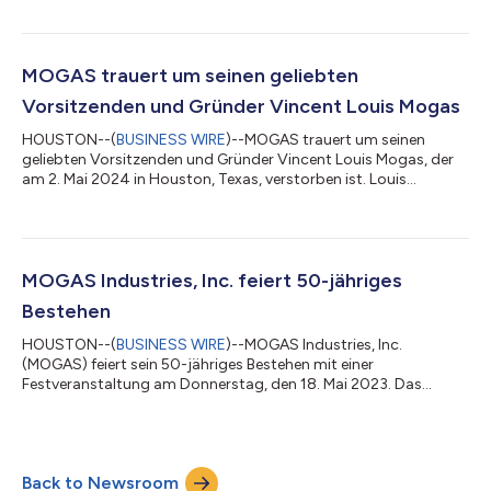
Die von Lummus Technology lizenzierte TC2C™-Technologie
wandelt ganze Rohöl- und andere Raffinerie-Ströme in
hochreine Olefin- und Aromatenprodukte um und umfasst
einen der größten Steamcracker der Welt. Auf der Grundlage
MOGAS trauert um seinen geliebten
früherer Projekterfolge für das Ebullated Bed...
Vorsitzenden und Gründer Vincent Louis Mogas
HOUSTON--(
BUSINESS WIRE
)--MOGAS trauert um seinen
geliebten Vorsitzenden und Gründer Vincent Louis Mogas, der
am 2. Mai 2024 in Houston, Texas, verstorben ist. Louis
widmete sein Leben dem Aufbau eines
Ventilherstellungsgeschäfts und einer Unternehmenskultur, die
für Güte stand. MOGAS Industries wurde im Mai 1973
gegründet, als Louis Mogas eine kleine Werkstatt in Houston
kaufte. Bald darauf erwarb er die Rechte zur Wartung und
MOGAS Industries, Inc. feiert 50-jähriges
Herstellung von Kugelhähnen von Cameron Iron Works. Unter
Bestehen
der Führu...
HOUSTON--(
BUSINESS WIRE
)--MOGAS Industries, Inc.
(MOGAS) feiert sein 50-jähriges Bestehen mit einer
Festveranstaltung am Donnerstag, den 18. Mai 2023. Das
Unternehmen wurde offiziell am 17. Mai 1973 um 8:20 Uhr p.m.
gegründet. MOGAS hat sich weltweit einen Namen als führender
Hersteller von Schwerlasttechnologien für extremste industrielle
Anwendungen in den Bereichen Energie, Bergbau, Raffinerie,
Back to Newsroom
Petrochemie/Chemie, Öl und Gas sowie Spezialanwendungen