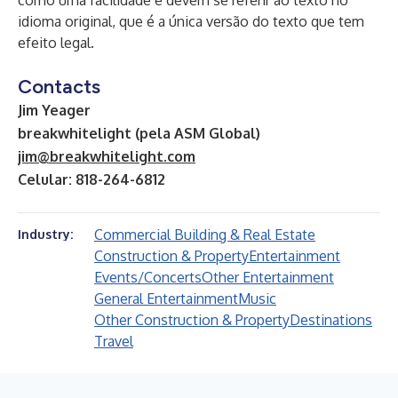
como uma facilidade e devem se referir ao texto no
idioma original, que é a única versão do texto que tem
efeito legal.
Contacts
Jim Yeager
breakwhitelight (pela ASM Global)
jim@breakwhitelight.com
Celular: 818-264-6812
Commercial Building & Real Estate
Industry:
Construction & Property
Entertainment
Events/Concerts
Other Entertainment
General Entertainment
Music
Other Construction & Property
Destinations
Travel