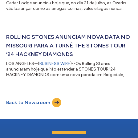
Cedar Lodge anunciou hoje que, no dia 21 de julho, as Ozarks
vão balançar como as antigas colinas, vales e lagos nunca
balançaram quando a maior banda de rock-and-roll do
mundo, os Rolling Stones, iluminar a Thunder Ridge Nature
Arena para a última apresentação de sua última turnê norte-
americana. O show promete ser um dos eventos mais
memoráveis e aguardados de todos os tempos. É uma
ROLLING STONES ANUNCIAM NOVA DATA NO
combinação da maior banda de rock-and-roll do mundo...
MISSOURI PARA A TURNÊ THE STONES TOUR
‘24 HACKNEY DIAMONDS
LOS ANGELES--(
BUSINESS WIRE
)--Os Rolling Stones
anunciaram hoje que irão estender a STONES TOUR ’24
HACKNEY DIAMONDS com uma nova parada em Ridgedale,
Missouri, em21 de julho, na Thunder Ridge Nature Arena. Os
ingressos estarão à venda na sexta-feira, 31 de maio de 2024,
às 10:00 locais. Para saber mais informações sobre a venda de
ingressos, acesse www.rollingstones.com. Mick, Keith e Ronnie
Back to Newsroom
começaram a tão esperada turnê em Houston, Texas, no mês
passado, e levaram seu show lendário a cidades...