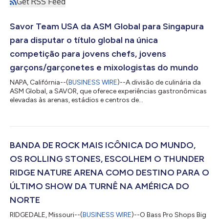
Get RSS Feed
Savor Team USA da ASM Global para Singapura
para disputar o título global na única
competição para jovens chefs, jovens
garçons/garçonetes e mixologistas do mundo
NAPA, Califórnia--(
BUSINESS WIRE
)--A divisão de culinária da
ASM Global, a SAVOR, que oferece experiências gastronômicas
elevadas às arenas, estádios e centros de
convenções/exposições mais prestigiados do mundo e
espaços voltados para artes performáticas, anunciou os
vencedores nacionais da rodada americana da única
competição do mundo para talentos do setor culinário e
hoteleiro. Thomas Mendel, chef do Hamel Winery, Jaclyn
BANDA DE ROCK MAIS ICÔNICA DO MUNDO,
Bisantz, garçonete da Harbor House, e Marco Guillen,
OS ROLLING STONES, ESCOLHEM O THUNDER
mixologista do Fo...
RIDGE NATURE ARENA COMO DESTINO PARA O
ÚLTIMO SHOW DA TURNÊ NA AMÉRICA DO
NORTE
RIDGEDALE, Missouri--(
BUSINESS WIRE
)--O Bass Pro Shops Big